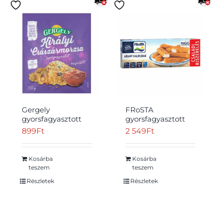
Gergely
FRoSTA
gyorsfagyasztott
gyorsfagyasztott
királyi
elősütött halrudak
899
Ft
2 549
Ft
császármorzsa 350
halfiléből aranyló
g
ropogós panírban
15 db 450 g
Kosárba
Kosárba
teszem
teszem
Részletek
Részletek