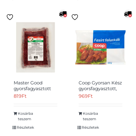
Master Good
Coop Gyorsan Kész
gyorsfagyasztott
gyorsfagyasztott,
csirkemáj szív
készre sütött
819
Ft
969
Ft
nélkül 500 g
fasírtfalatkák 500 g
Kosárba
Kosárba
teszem
teszem
Részletek
Részletek