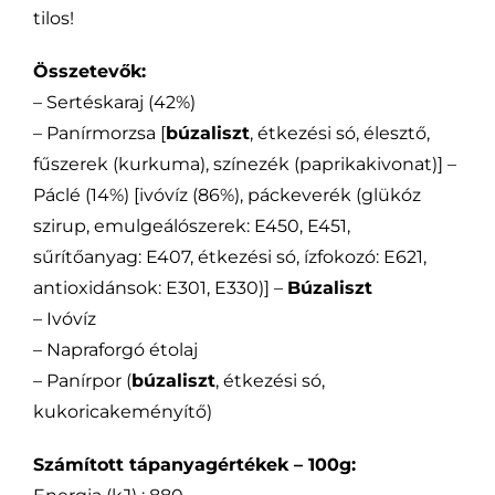
tilos!
Összetevők:
– Sertéskaraj (42%)
– Panírmorzsa [
búzaliszt
, étkezési só, élesztő,
fűszerek (kurkuma), színezék (paprikakivonat)] –
Páclé (14%) [ivóvíz (86%), páckeverék (glükóz
szirup, emulgeálószerek: E450, E451,
sűrítőanyag: E407, étkezési só, ízfokozó: E621,
antioxidánsok: E301, E330)] –
Búzaliszt
– Ivóvíz
– Napraforgó étolaj
– Panírpor (
búzaliszt
, étkezési só,
kukoricakeményítő)
Számított tápanyagértékek – 100g: