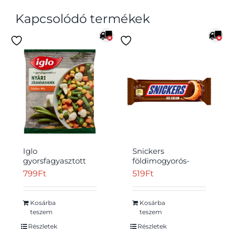
Kapcsolódó termékek
Iglo
Snickers
gyorsfagyasztott
földimogyorós-
nyári
karamellás
799
Ft
519
Ft
zöldségkeverék
tejjégkrém szelet
450 g
kakaós bevonattal
53 ml
Kosárba
Kosárba
teszem
teszem
Részletek
Részletek