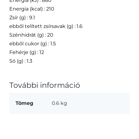
Energia (kJ) : 880
Energia (kcal) : 210
Zsír (g) : 9.1
ebből telített zsírsavak (g) : 1.6
Szénhidrát (g) : 20
ebből cukor (g) : 1.5
Fehérje (g) : 12
Só (g) : 1.3
További információ
Tömeg
0.6 kg