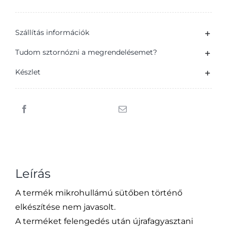
Gyorsan
Kész
Szállítás információk
gyorsfagyasztott
rántott
Tudom sztornózni a megrendelésemet?
sertéskaraj
Készlet
600
g
mennyiség
Leírás
A termék mikrohullámú sütőben történő
elkészítése nem javasolt.
A terméket felengedés után újrafagyasztani