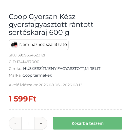
Coop Gyorsan Kész
gyorsfagyasztott rántott
sertéskaraj 600 g
Átvétel
Nem házhoz szállítható
SKU
5999564520121
CID 1341497000
Címke:
HÚSKÉSZÍTMÉNY FAGYASZTOTT
,
MIRELIT
Márka:
Coop termékek
Akció időszaka: 2026.08.06 - 2026.08.12
1 599
Ft
Kosárba teszem
Coop