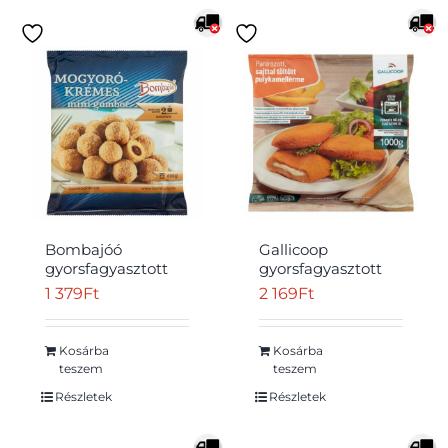
Bombajóó
Gallicoop
gyorsfagyasztott
gyorsfagyasztott
mogyorókrémes
panírozott, sajttal
1 379
Ft
2 169
Ft
mini gombóc 600
töltött
g
pulykamellérme
1000 g
Kosárba
Kosárba
teszem
teszem
Részletek
Részletek