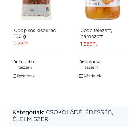
Соор sós kisperec
Coop felezett,
100 g
hámozott
kajszibarackbefőtt
399
Ft
1 389
Ft
680 g
Kosárba
Kosárba
teszem
teszem
Részletek
Részletek
Kategóriák:
CSOKOLÁDÉ
,
ÉDESSÉG
,
ÉLELMISZER