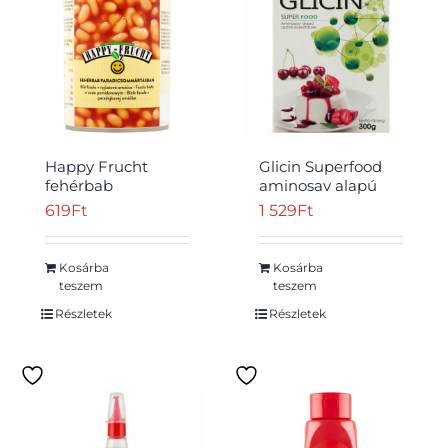
Happy Frucht
Glicin Superfood
fehérbab
aminosav alapú
paradicsommártásban
asztali édesítőszer
619
Ft
1 529
Ft
400 g
300 g
Kosárba
Kosárba
teszem
teszem
Részletek
Részletek