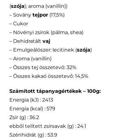
(
szója
); aroma (vanillin))
– Sovány
tejpor
(17,5%)
– Cukor
– Növényi zsírok (pálma, shea)
– Dehidratált
vaj
– Emulgeálószer: lecitinek (
szója
)
– Aroma (vanillin)
– Összes tej összetevő: 32%
– Összes kakaó összetevő: 14,5%
Számított tápanyagértékek – 100g:
Energia (kJ) : 2413
Energia (kcal) : 579
Zsír (g) : 36.2
ebből telített zsírsavak (g) : 24.1
Szénhidrát (g) : 53.9