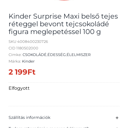
Kinder Surprise Maxi belső tejes
réteggel bevont tejcsokoládé
figura meglepetéssel 100 g
Átvétel
SKU
4008400230726
CID 1180502000
Címke:
CSOKOLÁDÉ
,
ÉDESSÉG
,
ÉLELMISZER
Márka:
Kinder
2 199
Ft
Elfogyott
Szállítás információk