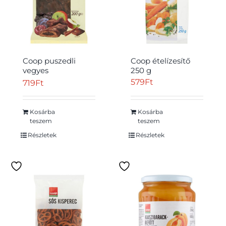
Coop puszedli
Coop ételízesítő
vegyes
250 g
gyümölcstöltelékkel,
579
Ft
719
Ft
étcsokoládé
bevonattal 200 g
Kosárba
Kosárba
teszem
teszem
Részletek
Részletek