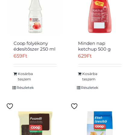
Coop folyékony
Minden nap
édesítőszer 250 ml
ketchup 500 g
659
Ft
629
Ft
Kosárba
Kosárba
teszem
teszem
Részletek
Részletek