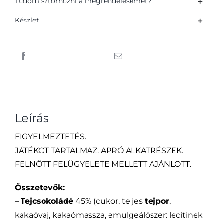
Tudom sztornózni a megrendelésemet?
Készlet
Leírás
FIGYELMEZTETÉS.
JÁTÉKOT TARTALMAZ. APRÓ ALKATRÉSZEK.
FELNŐTT FELÜGYELETE MELLETT AJÁNLOTT.
Összetevők:
–
Tejcsokoládé
45% (cukor, teljes
tejpor
,
kakaóvaj, kakaómassza, emulgeálószer: lecitinek