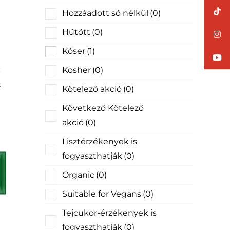
Hozzáadott só nélkül
(0)
Hűtött
(0)
Kóser
(1)
Kosher
(0)
k
Kötelező akció
(0)
Következő Kötelező
akció
(0)
Lisztérzékenyek is
fogyaszthatják
(0)
Organic
(0)
Suitable for Vegans
(0)
Tejcukor-érzékenyek is
fogyaszthatják
(0)