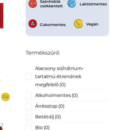
Termékszűrő
Alacsony só/nátrium-
tartalmú étrendnek
k
megfelelő
(0)
Alkoholmentes
(0)
Árrésstop
(0)
Betétdíj
(0)
Bio
(0)