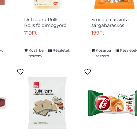
Dr Gerard Rolls
Smile palacsinta
l
Rolls földimogyoró
sárgabarackos
krémes
töltelékkel 50 g
719
Ft
199
Ft
ostyarudacskák 144
g
ek
Kosárba
Részletek
Kosárba
Részlete
teszem
teszem