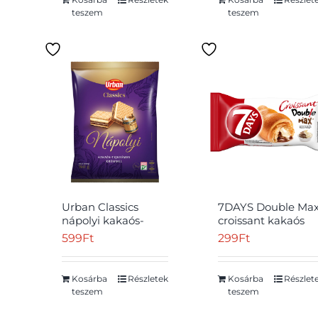
teszem
teszem
Urban Classics
7DAYS Double Ma
nápolyi kakaós-
croissant kakaós
tejkrémes krémmel
töltelékkel és vaníl
599
Ft
299
Ft
160 g
ízű töltelékkel 80 
Kosárba
Részletek
Kosárba
Részlet
teszem
teszem