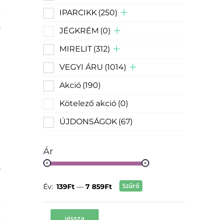
IPARCIKK
(250)
k
JÉGKRÉM
(0)
MIRELIT
(312)
VEGYI ÁRU
(1014)
Akció
(190)
Kötelező akció
(0)
ÚJDONSÁGOK
(67)
Ár
y
Szűrő
Év:
139Ft
—
7 859Ft
vissza
k