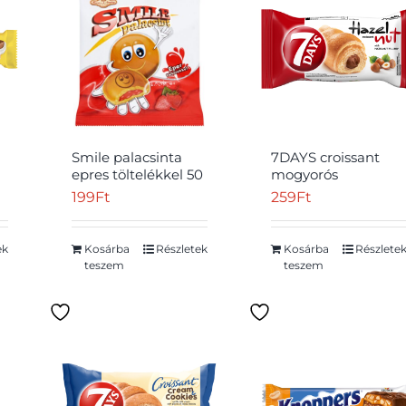
Smile palacsinta
7DAYS croissant
epres töltelékkel 50
mogyorós
g
töltelékkel 60 g
199
Ft
259
Ft
ek
Kosárba
Részletek
Kosárba
Részlete
teszem
teszem