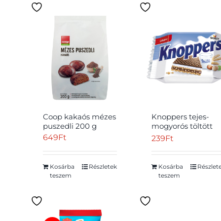
Coop kakaós mézes
Knoppers tejes-
puszedli 200 g
mogyorós töltött
ostya kakaós
649
Ft
239
Ft
tejbevonóval félig
mártva 25 g
Kosárba
Részletek
Kosárba
Részlet
teszem
teszem