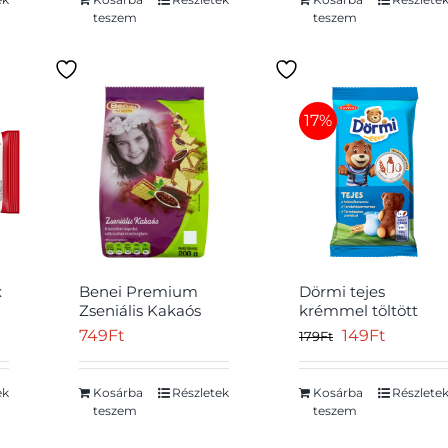
teszem
teszem
17%
x
Benei Premium
Dörmi tejes
Zseniális Kakaós
krémmel töltött
ia
kakaós krémmel
puha piskóta 30 g
Original
Current
749
Ft
149
Ft
179
Ft
g
töltött ostya 200 g
price
price
was:
is:
ek
Kosárba
Részletek
Kosárba
Részlete
teszem
teszem
179Ft.
149Ft.