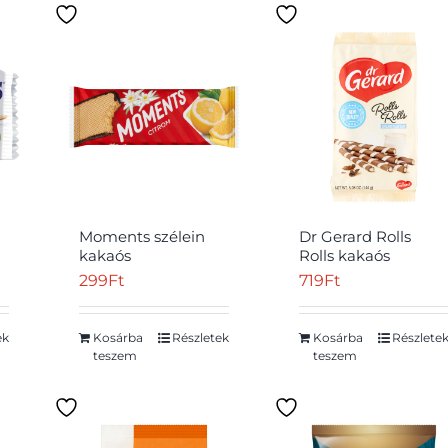
Moments szélein
Dr Gerard Rolls
kakaós
Rolls kakaós
bevonómasszába
ostyarúd tejszín ízű
299
Ft
719
Ft
mártott, citromos
krémmel 144 g
krémmel töltött
ostyaszelet 45 g
ek
Kosárba
Részletek
Kosárba
Részlete
teszem
teszem