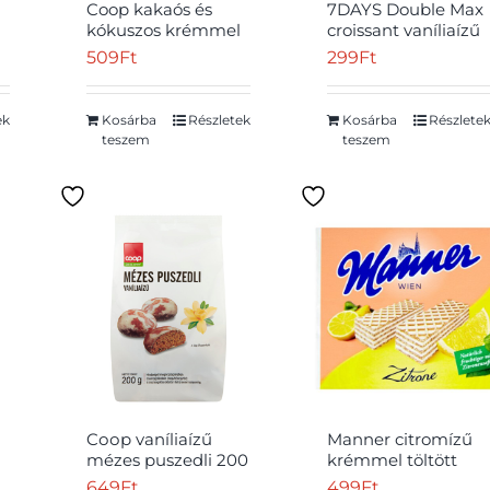
Coop kakaós és
7DAYS Double Max
kókuszos krémmel
croissant vaníliaízű
é
töltött ostya 160 g
töltelékkel és epres
509
Ft
299
Ft
töltelékkel 80 g
ek
Kosárba
Részletek
Kosárba
Részlete
teszem
teszem
Cоор vaníliaízű
Manner citromízű
mézes puszedli 200
krémmel töltött
g
ostyaszeletek 75 g
t
649
Ft
499
Ft