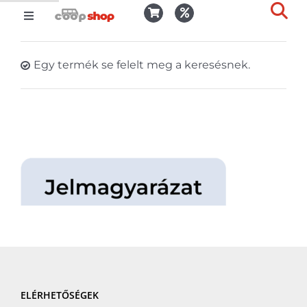
Kihagyás
Toggle
Togg
Navigation
Kosár
Slid
Egy termék se felelt meg a keresésnek.
Bar
Area
Bejelentkezés
Kedvencek
Kiszállítás
Termékek
ELÉRHETŐSÉGEK