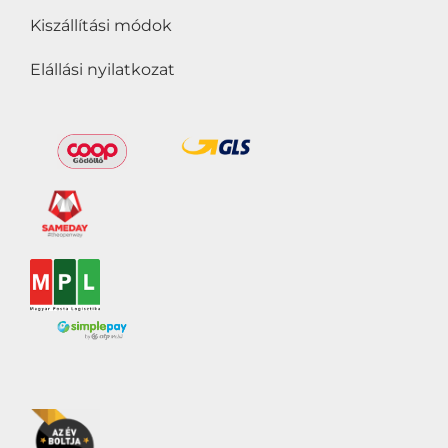
fogyaszthatják
(0)
Kiszállítási módok
Cukormentes
(0)
Elállási nyilatkozat
Delfinbarát
(0)
Gluten free
(0)
Gluténmentes
(0)
Grill termékek és
kiegészítők
(0)
Halal
(0)
Hozzáadott cukor
nélkül
(0)
Hozzáadott édesítőszer
nélkül
(0)
Hozzáadott só nélkül
(0)