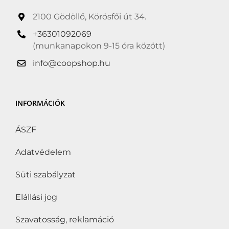
2100 Gödöllő, Körösfői út 34.
+36301092069
(munkanapokon 9-15 óra között)
info@coopshop.hu
Átvétel
Termékszűrő
Alacsony só/nátrium-
INFORMÁCIÓK
tartalmú étrendnek
megfelelő
(0)
ÁSZF
Alkoholmentes
(0)
Adatvédelem
Árrésstop
(0)
Süti szabályzat
Betétdíj
(0)
Elállási jog
Bio
(0)
Szavatosság, reklamáció
Cukorbetegek is