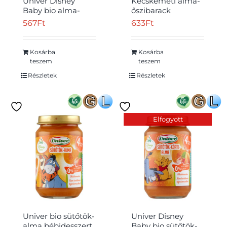
Univer Disney
Kecskeméti alma-
Baby bio alma-
őszibarack
őszibarack
bébidesszert 4
567
Ft
633
Ft
bébidesszert 4
hónapos kortól 190
hónapos kortól 163
g
g
Kosárba
Kosárba
teszem
teszem
Részletek
Részletek
Elfogyott
Univer bio sütőtök-
Univer Disney
alma bébidesszert
Baby bio sütőtök-