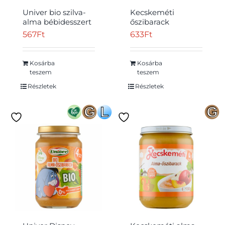
Univer bio szilva-
Kecskeméti
alma bébidesszert
őszibarack
4 hónapos kortól
bébidesszert 4
567
Ft
633
Ft
163 g
hónapos kortól 190
g
Kosárba
Kosárba
Átvétel
teszem
teszem
Részletek
Részletek