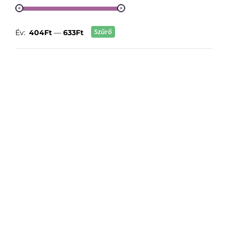
Szűrő
Év:
404Ft
—
633Ft