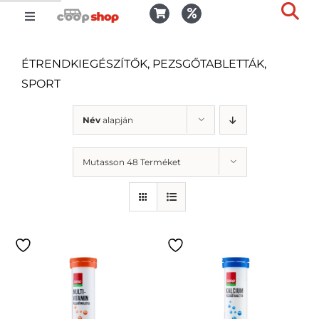
Kihagyás
Toggle
Togg
Navigation
Kosár
Slid
ÉTRENDKIEGÉSZÍTŐK, PEZSGŐTABLETTÁK,
Bar
SPORT
Area
Bejelentkezés
Név
alapján
Kedvencek
Mutasson 48 Terméket
Kiszállítás
Termékek