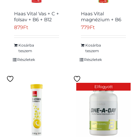
Haas Vital Vas + C +
Haas Vital
folsav + B6 + B12
magnézium + B6
vérnarancsízű
citromízű étrend-
879
Ft
779
Ft
étrend-kiegészítő
kiegészítő
pezsgőtabletta 80
pezsgőtabletta 80
g
g
Kosárba
Kosárba
teszem
teszem
Részletek
Részletek
Elfogyott