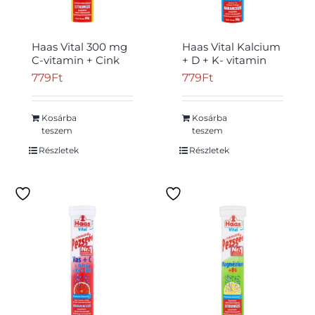
Haas Vital 300 mg
Haas Vital Kalcium
C-vitamin + Cink
+ D + K- vitamin
citromízű étrend-
narancsízű étrend-
779
Ft
779
Ft
kiegészítő
kiegészítő
pezsgőtabletta 80
pezsgőtabletta 80
g
g
Kosárba
Kosárba
teszem
teszem
Részletek
Részletek