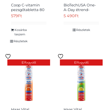
Coop C-vitamin
BioTechUSA One-
pezsgőtabletta 80
A-Day étrend-
g
kiegészítő tabletta
579
Ft
5 490
Ft
100 db 149 g
Kosárba
Részletek
teszem
Részletek
Elfogyott
Elfogyott
Haas Vital
Haas Vital