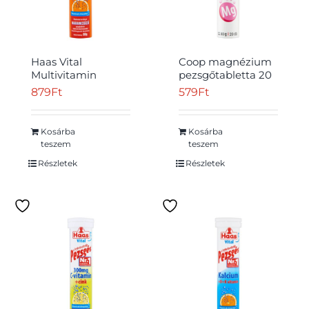
Haas Vital
Coop magnézium
Multivitamin
pezsgőtabletta 20
narancsízű étrend-
db 80 g
879
Ft
579
Ft
kiegészítő
pezsgőtabletta 80
g
Kosárba
Kosárba
teszem
teszem
Részletek
Részletek