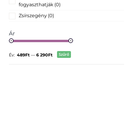
fogyaszthatják
(0)
Zsírszegény
(0)
Ár
Szűrő
Év:
489Ft
—
6 290Ft