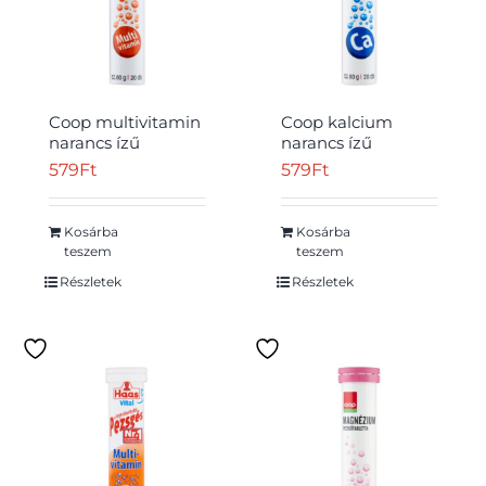
Coop multivitamin
Coop kalcium
narancs ízű
narancs ízű
Átvétel
pezsgőtabletta 20
pezsgőtabletta 20
579
Ft
579
Ft
db 80 g
db 80 g
Kosárba
Kosárba
teszem
teszem
Részletek
Részletek