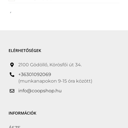
Ár
Szűrő
Év:
299Ft
—
4 759Ft
ELÉRHETŐSÉGEK
2100 Gödöllő, Körösfői út 34.
+36301092069
(munkanapokon 9-15 óra között)
info@coopshop.hu
INFORMÁCIÓK
ÁSZF