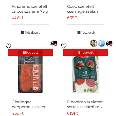
Finonimo szeletelt
Coop szeletelt
csípős szalámi 75 g
csemege szalámi
80 g
639
Ft
639
Ft
Részletek
Részletek
Átvétel
Elfogyott
Elfogyott
Gierlinger
Finonimo szeletelt
pepperonis szelet
sertés szalámi mix
100 g
65 g
439
Ft
619
Ft