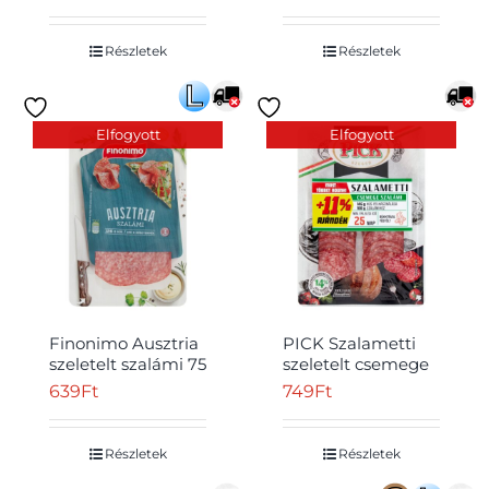
Részletek
Részletek
Elfogyott
Elfogyott
Finonimo Ausztria
PICK Szalametti
szeletelt szalámi 75
szeletelt csemege
g
szalámi 78 g
639
Ft
749
Ft
Részletek
Részletek