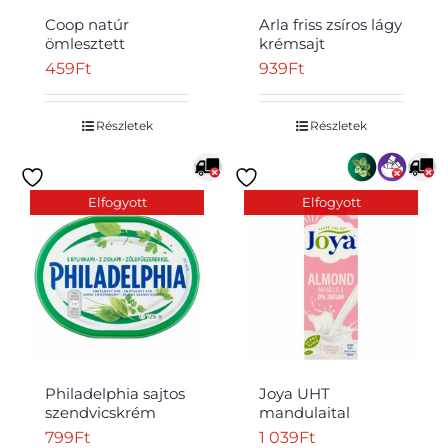
Coop natúr
Arla friss zsíros lágy
ömlesztett
krémsajt
sajtszeletek 5 db
fűszerekkel 200 g
459
Ft
939
Ft
100 g
Részletek
Részletek
Átvétel
Elfogyott
Elfogyott
Philadelphia sajtos
Joya UHT
szendvicskrém
mandulaital
zöldfűszerekkel 125
kalciummal és
799
Ft
1 039
Ft