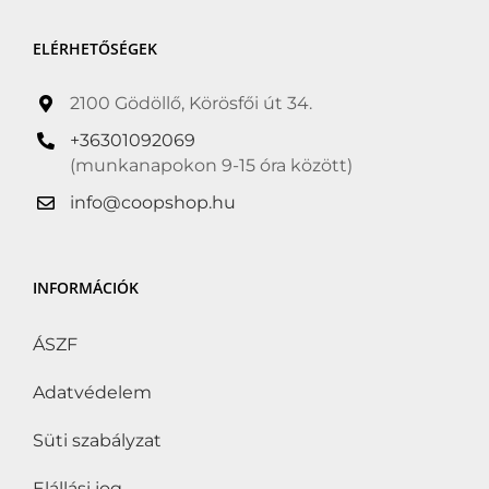
Hozzáadott só nélkül
(0)
ELÉRHETŐSÉGEK
Hűtött
(519)
Kóser
(1)
2100 Gödöllő, Körösfői út 34.
Kosher
(0)
+36301092069
(munkanapokon 9-15 óra között)
Kötelező akció
(0)
info@coopshop.hu
Következő Kötelező
akció
(0)
Lisztérzékenyek is
INFORMÁCIÓK
fogyaszthatják
(0)
ÁSZF
Organic
(0)
Adatvédelem
Suitable for Vegans
(0)
Tejcukor-érzékenyek is
Süti szabályzat
fogyaszthatják
(47)
Elállási jog