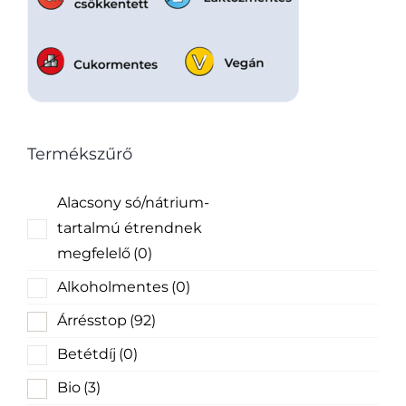
Termékszűrő
Alacsony só/nátrium-
tartalmú étrendnek
megfelelő
(0)
Alkoholmentes
(0)
Árrésstop
(92)
Betétdíj
(0)
Bio
(3)