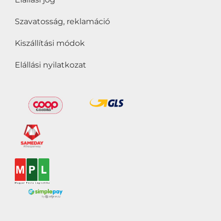
Vegánok is
Szavatosság, reklamáció
fogyaszthatják
(28)
Vegetáriánusok is
Kiszállítási módok
fogyaszthatják
(1)
Elállási nyilatkozat
Zsírszegény
(56)
Termékkategóriák
ÍZESÍTETT TEJITALOK
(33)
JOGHURT
(120)
KÁVÉITALOK
(20)
KEFÍR
(13)
LAKTÓZMENTES
TERMÉKEK
(0)