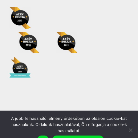
SAJT
(127)
TEJ
(13)
TEJ HELYETTESÍTŐK
(18)
TEJDESSZERTEK
(94)
TEJFÖL
(23)
TEJSZÍN
(23)
TÚRÓ
(17)
TÚRÓ RUDIK
(46)
UHT ÍZESÍTETT
TEJITALOK
(0)
UHT TEJEK
(0)
A jobb felhasználói élmény érdekében az oldalon cookie-kat
Copyright 2026 | Minden jog fenntartva! |
Gödöllő COOP Zrt.
használunk. Oldalunk használatával, Ön elfogadja a cookie-k
UHT TEJSZÍN,
használatát.
Facebook
YouTube
Instagram
TEJSZÍNHAB
(0)