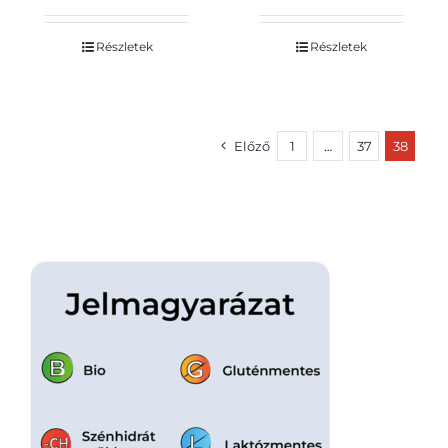
g
B12-, D-vitaminnal
1 l
Részletek
Részletek
Előző
1
…
37
38