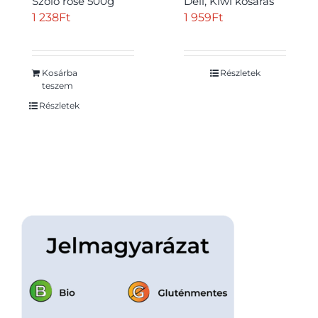
Szőlő rose 500g
Déli, Kiwi kosaras
1 238
Ft
1 959
Ft
Kosárba
Részletek
teszem
Részletek