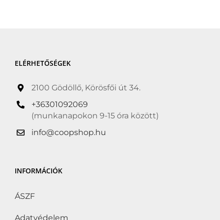
nélkül
(0)
Hozzáadott só nélkül
(0)
Hűtött
(0)
ELÉRHETŐSÉGEK
Kóser
(0)
Kosher
(0)
2100 Gödöllő, Körösfői út 34.
Kötelező akció
(0)
+36301092069
(munkanapokon 9-15 óra között)
Következő Kötelező
akció
(0)
info@coopshop.hu
Lisztérzékenyek is
fogyaszthatják
(0)
INFORMÁCIÓK
Organic
(0)
ÁSZF
Suitable for Vegans
(0)
Adatvédelem
Tejcukor-érzékenyek is