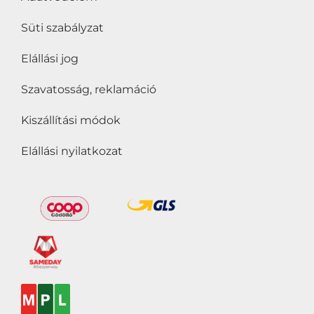
fogyaszthatják
(0)
Süti szabályzat
Vegánok is
Elállási jog
fogyaszthatják
(0)
Vegetáriánusok is
Szavatosság, reklamáció
fogyaszthatják
(0)
Kiszállítási módok
Zsírszegény
(0)
Elállási nyilatkozat
Ár
Szűrő
Év:
899Ft
—
1 959Ft