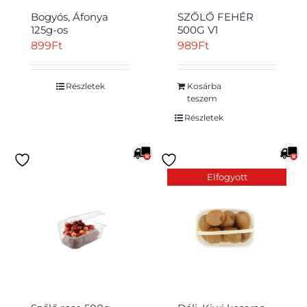
Bogyós, Áfonya
SZŐLŐ FEHÉR
125g-os
500G V1
899
Ft
989
Ft
Részletek
Kosárba
Átvétel
teszem
Részletek
Elfogyott