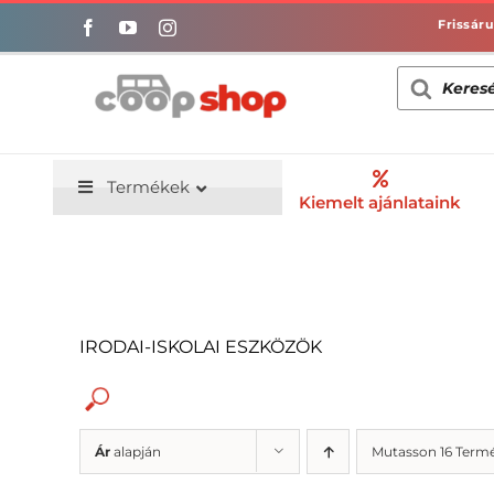
Kihagyás
Products
search
Termékek
Kiemelt ajánlataink
IRODAI-ISKOLAI ESZKÖZÖK
Ár
alapján
Mutasson 16 Term
Alacsony só/nátrium-