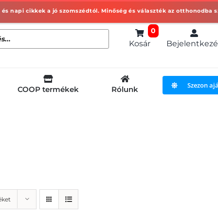
0
Kosár
Bejelentkezé
Szezon aj
COOP termékek
Rólunk
éket