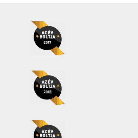
Cukorbetegek is
fogyaszthatják
(0)
Cukormentes
(0)
Delfinbarát
(0)
Gluten free
(0)
Gluténmentes
(0)
Grill termékek és
kiegészítők
(0)
Halal
(0)
Hozzáadott cukor
nélkül
(0)
Hozzáadott édesítőszer
nélkül
(0)