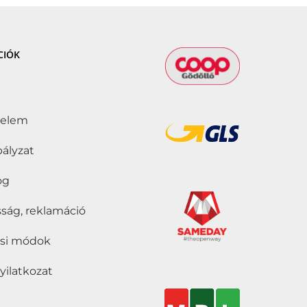
CIÓK
delem
bályzat
jog
ság, reklamáció
tási módok
nyilatkozat