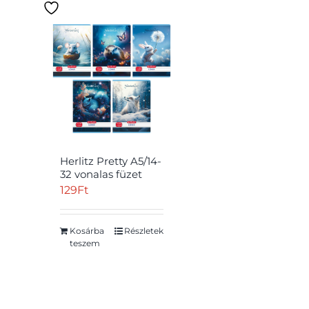
tartalmú étrendnek
megfelelő
(0)
Alkoholmentes
(0)
Árrésstop
(0)
Betétdíj
(0)
Bio
(0)
Herlitz Pretty A5/14-
Cukorbetegek is
32 vonalas füzet
fogyaszthatják
(0)
129
Ft
Cukormentes
(0)
Kosárba
Részletek
Delfinbarát
(0)
teszem
Gluten free
(0)
Gluténmentes
(0)