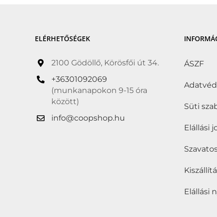
Grill termékek és
kiegészítők
(0)
ELÉRHETŐSÉGEK
INFORMÁ
Halal
(0)
2100 Gödöllő, Körösfői út 34.
Hozzáadott cukor
ÁSZF
nélkül
(0)
+36301092069
Adatvé
(munkanapokon 9-15 óra
Hozzáadott édesítőszer
között)
Süti sza
nélkül
(0)
info@coopshop.hu
Elállási 
Hozzáadott só nélkül
(0)
Szavatos
Hűtött
(0)
Kóser
(0)
Kiszállí
Kosher
(0)
Elállási 
Kötelező akció
(0)