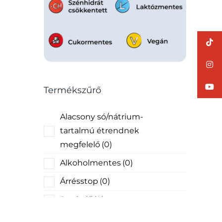
Termékszűrő
Alacsony só/nátrium-
tartalmú étrendnek
megfelelő
(0)
Alkoholmentes
(0)
Árrésstop
(0)
Betétdíj
(0)
Bio
(0)