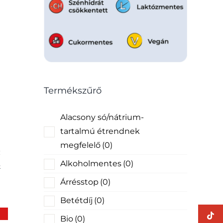
Termékszűrő
Alacsony só/nátrium-
tartalmú étrendnek
megfelelő
(0)
Alkoholmentes
(0)
k
Árrésstop
(0)
Betétdíj
(0)
Bio
(0)