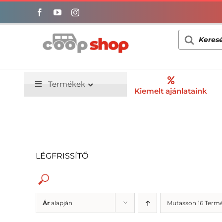
Kihagyás
Products
search
Termékek
Kiemelt ajánlataink
LÉGFRISSÍTŐ
Ár
alapján
Mutasson 16 Term
Alacsony só/nátrium-