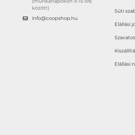
(munkanapokon 9-15 óra
között)
Süti sza
info@coopshop.hu
Elállási 
Szavatos
Kiszállí
Elállási 