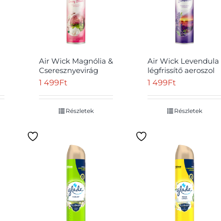
Air Wick Magnólia &
Air Wick Levendula
Cseresznyevirág
légfrissítő aeroszol
légfrissítő aeroszol
spray 300 ml
1 499
Ft
1 499
Ft
spray 300 ml
Részletek
Részletek