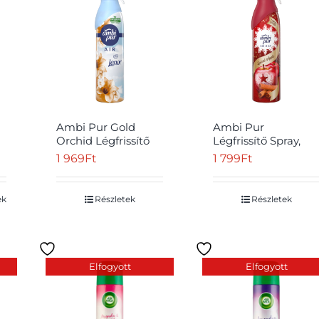
Ambi Pur Gold
Ambi Pur
Orchid Légfrissítő
Légfrissítő Spray,
Spray, 300 ml
Spiced Apple, 300
1 969
Ft
1 799
Ft
ml
ek
Részletek
Részletek
Elfogyott
Elfogyott