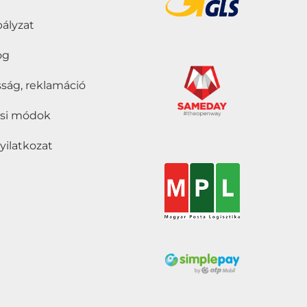
bályzat
jog
ság, reklamáció
tási módok
nyilatkozat