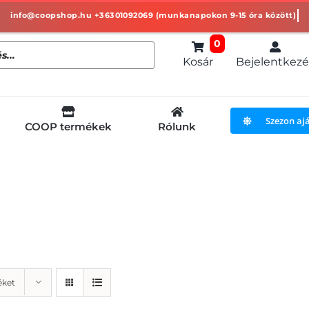
0
Kosár
Bejelentkezé
Szezon aj
COOP termékek
Rólunk
éket