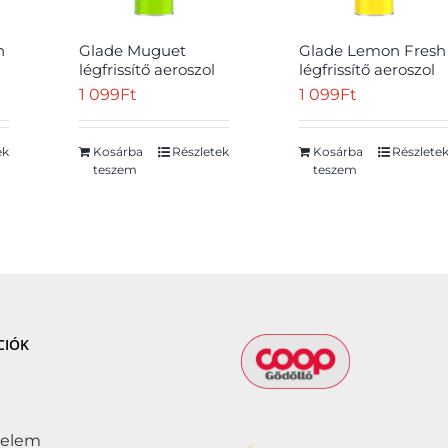
n
Glade Muguet
Glade Lemon Fresh
légfrissítő aeroszol
légfrissítő aeroszol
300 ml
300 ml
1 099
Ft
1 099
Ft
ek
Kosárba
Részletek
Kosárba
Részlete
teszem
teszem
Szűrő
Ft
CIÓK
delem