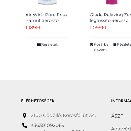
Zsírszegény
(0)
Air Wick Pure Friss
Glade Relaxing Ze
Eladó
(0)
Pamut aeroszol
légfrissítő aeroszol
spray 250 ml
300 ml
1 189
Ft
1 099
Ft
Ár
Részletek
Kosárba
Részlet
teszem
Év:
1 099Ft
—
3 309
ELÉRHETŐSÉGEK
INFORMÁ
2100 Gödöllő, Körösfői út 34.
ÁSZF
+36301092069
Adatvé