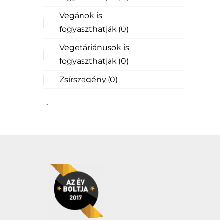
Vegánok is
fogyaszthatják
(0)
Vegetáriánusok is
fogyaszthatják
(0)
k
Zsírszegény
(0)
Ár
Szűrő
Év:
1 099Ft
—
3 309Ft