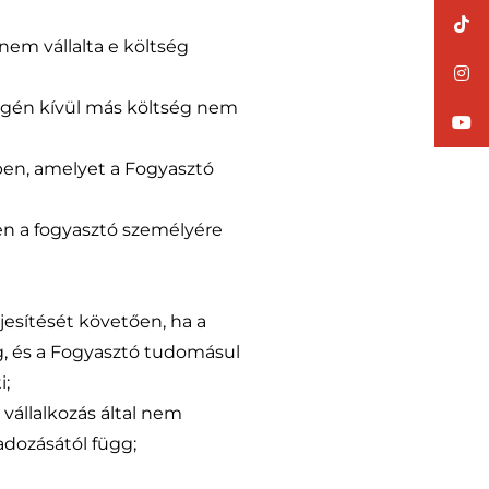
 nem vállalta e költség
tségén kívül más költség nem
ében, amelyet a Fogyasztó
űen a fogyasztó személyére
ljesítését követően, ha a
eg, és a Fogyasztó tudomásul
i;
 vállalkozás által nem
gadozásától függ;