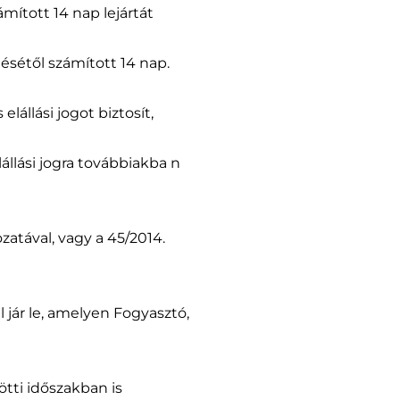
ított 14 nap lejártát
lésétől számított 14 nap.
lállási jogot biztosít,
állási jogra továbbiakba n
zatával, vagy a 45/2014.
el jár le, amelyen Fogyasztó,
tti időszakban is