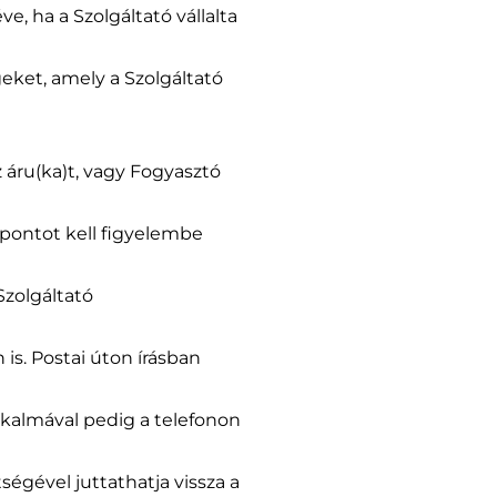
e, ha a Szolgáltató vállalta
eket, amely a Szolgáltató
z áru(ka)t, vagy Fogyasztó
őpontot kell figyelembe
Szolgáltató
 is. Postai úton írásban
lkalmával pedig a telefonon
ségével juttathatja vissza a