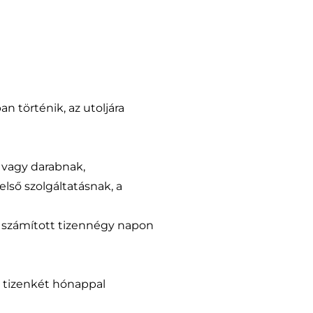
n történik, az utoljára
k vagy darabnak,
lső szolgáltatásnak, a
ól számított tizennégy napon
dő tizenkét hónappal