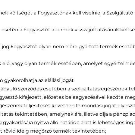
ek költségét a Fogyasztónak kell viselnie, a Szolgáltató
lása esetén a Fogyasztót a termék visszajuttatásának köl
lási jog Fogyasztót olyan nem előre gyártott termék eset
tak elő, vagy olyan termék esetében, amelyet egyértelm
 gyakorolhatja az elállási jogát
a irányuló szerződés esetében a szolgáltatás egészének te
 Fogyasztó kifejezett, előzetes beleegyezésével kezdte m
egészének teljesítését követően felmondási jogát elveszít
tatás tekintetében, amelynek ára, illetve díja a pénzpiac
og gyakorlására nyitva álló határidő alatt is lehetséges in
t rövid ideig megőrző termék tekintetében;