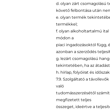
d. olyan zárt csomagolású 
követő felbontása után nem
e. olyan termék tekintetébe
termékkel;
f. olyan alkoholtartalmú it
módon a
piaci ingadozásoktól függ, 
azonban a szerződés teljes
g. lezárt csomagolású hang-
tekintetében, ha az átadás
h. hírlap, folyóirat és idősz
7.9. Szolgáltató a távollevő
való
tudomásszerzésétől számítot
megfizetett teljes
összeget, ideértve a teljes