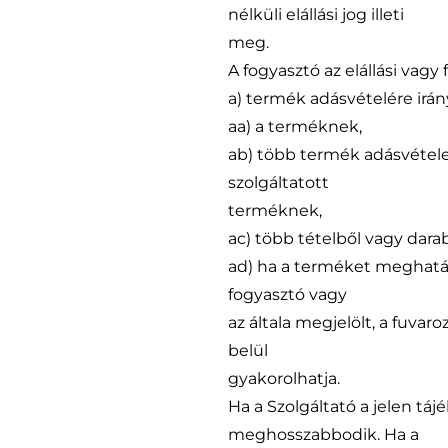
nélküli elállási jog illeti
meg.
A fogyasztó az elállási vagy
a) termék adásvételére irá
aa) a terméknek,
ab) több termék adásvételek
szolgáltatott
terméknek,
ac) több tételből vagy dara
ad) ha a terméket meghatáro
fogyasztó vagy
az általa megjelölt, a fuva
belül
gyakorolhatja.
Ha a Szolgáltató a jelen tá
meghosszabbodik. Ha a