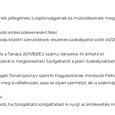
ermék jellegének, tulajdonságainak és működésének meg
dő értékcsökkenésért felel.
kozás közötti szerződések részletes szabályairól szóló 45/20
s a Tanács 2011/83/EU számú irányelve itt érhető el.
zával is megkeresheti Szolgáltatót a jelen Szabályzatban
 Polgári Törvénykönyv szerinti Fogyasztónak minősülő Felha
eti meg a vállalkozást, azaz az olyan személyt, aki a szakmá
l.
dó, ha Szolgáltató szolgáltatást is nyújt az értékesítés m