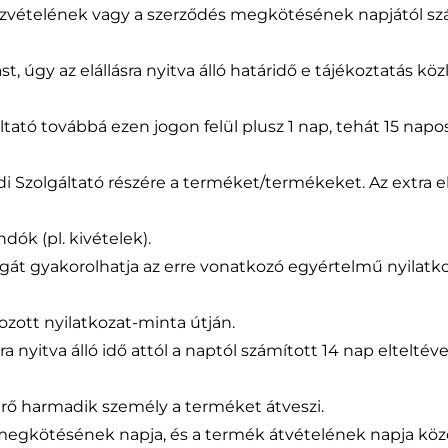
zvételének vagy a szerződés megkötésének napjától szám
t, úgy az elállásra nyitva álló határidő e tájékoztatás köz
ató továbbá ezen jogon felül plusz 1 nap, tehát 15 napos e
 Szolgáltató részére a terméket/termékeket. Az extra el
dók (pl. kivételek).
 jogát gyakorolhatja az erre vonatkozó egyértelmű nyilatko
zott nyilatkozat-minta útján.
sára nyitva álló idő attól a naptól számított 14 nap elteltév
térő harmadik személy a terméket átveszi.
 megkötésének napja, és a termék átvételének napja közö