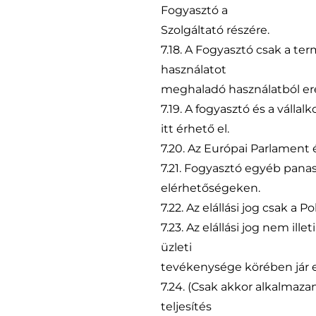
Fogyasztó a
Szolgáltató részére.
7.18. A Fogyasztó csak a t
használatot
meghaladó használatból ere
7.19. A fogyasztó és a vállal
itt érhető el.
7.20. Az Európai Parlament é
7.21. Fogyasztó egyéb panas
elérhetőségeken.
7.22. Az elállási jog csak a
7.23. Az elállási jog nem ill
üzleti
tevékenysége körében jár e
7.24. (Csak akkor alkalmazan
teljesítés