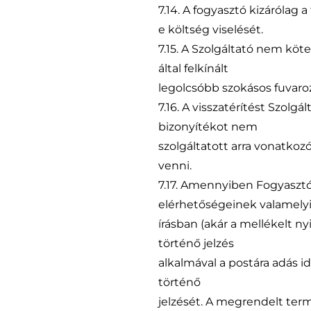
7.14. A fogyasztó kizárólag 
e költség viselését.
7.15. A Szolgáltató nem köt
által felkínált
legolcsóbb szokásos fuvaroz
7.16. A visszatérítést Szolg
bizonyítékot nem
szolgáltatott arra vonatkoz
venni.
7.17. Amennyiben Fogyasztó 
elérhetőségeinek valamely
írásban (akár a mellékelt ny
történő jelzés
alkalmával a postára adás i
történő
jelzését. A megrendelt term