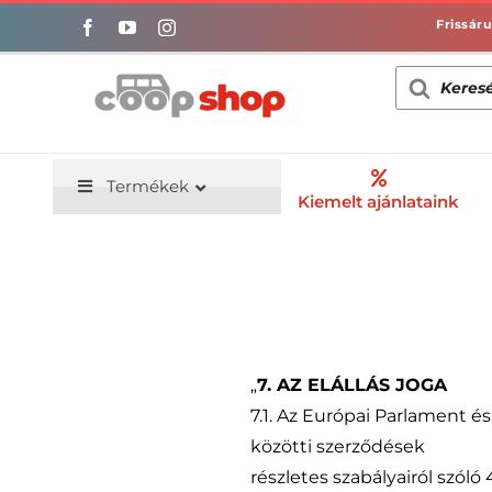
Kihagyás
Products
search
Termékek
Kiemelt ajánlataink
„
7. AZ ELÁLLÁS JOGA
7.1. Az Európai Parlament é
közötti szerződések
részletes szabályairól szóló