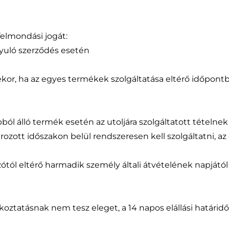
 felmondási jogát:
nyuló szerződés esetén
or, ha az egyes termékek szolgáltatása eltérő időpontba
bból álló termék esetén az utoljára szolgáltatott tételne
zott időszakon belül rendszeresen kell szolgáltatni, az e
rozótól eltérő harmadik személy általi átvételének napját
jékoztatásnak nem tesz eleget, a 14 napos elállási határi