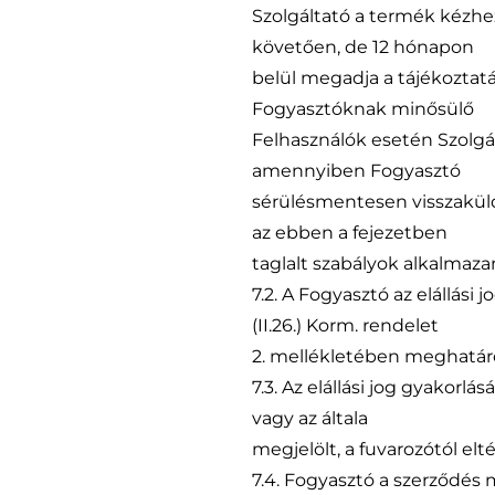
Szolgáltató a termék kézhe
követően, de 12 hónapon
belül megadja a tájékoztatás
Fogyasztóknak minősülő
Felhasználók esetén Szolgált
amennyiben Fogyasztó
sérülésmentesen visszaküldi
az ebben a fejezetben
taglalt szabályok alkalmazan
7.2. A Fogyasztó az elállási
(II.26.) Korm. rendelet
2. mellékletében meghatáro
7.3. Az elállási jog gyakorlá
vagy az általa
megjelölt, a fuvarozótól el
7.4. Fogyasztó a szerződés