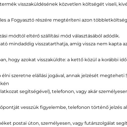
a termék visszaküldésének közvetlen költségét viseli, kivév
eles a Fogyasztó részére megtéríteni azon többletköltség
ási módtól eltérő szállítási mód választásából adódik.
áltató mindaddig visszatarthatja, amíg vissza nem kapta a
óan, hogy azokat visszaküldte: a kettő közül a korábbi id
élni szeretne elállási jogával, annak jelzését megteheti 
ikén
ilatkozat segítségével), telefonon, vagy akár személyesen
dőpontját vesszük figyelembe, telefonon történő jelzés a
éket postai úton, személyesen, vagy futárszolgálat segít