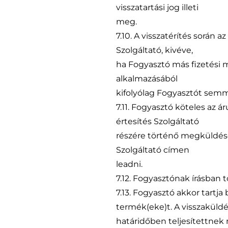
visszatartási jog illeti
meg.
7.10. A visszatérítés során 
Szolgáltató, kivéve,
ha Fogyasztó más fizetési m
alkalmazásából
kifolyólag Fogyasztót semm
7.11. Fogyasztó köteles az á
értesítés Szolgáltató
részére történő megküldés
Szolgáltató címen
leadni.
7.12. Fogyasztónak írásban 
7.13. Fogyasztó akkor tartja 
termék(eke)t. A visszaküld
határidőben teljesítettnek m