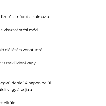
ő fizetési módot alkalmaz a
e visszatérítési mód
ló elállására vonatkozó
visszaküldeni vagy
 megküldenie 14 napon belül.
ldi, vagy átadja a
t elküldi.