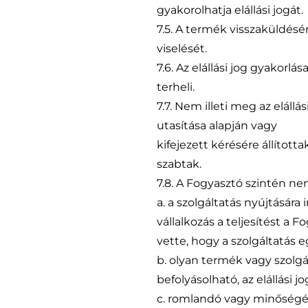
gyakorolhatja elállási jogát.
7.5. A termék visszaküldésén
viselését.
7.6. Az elállási jog gyakor
terheli.
7.7. Nem illeti meg az elál
utasítása alapján vagy
kifejezett kérésére állítot
szabtak.
7.8. A Fogyasztó szintén nem
a. a szolgáltatás nyújtásár
vállalkozás a teljesítést a
vette, hogy a szolgáltatás 
b. olyan termék vagy szolgál
befolyásolható, az elállási j
c. romlandó vagy minőségé