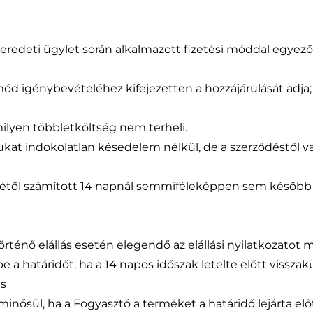
az eredeti ügylet során alkalmazott fizetési móddal egyez
ód igénybevételéhez kifejezetten a hozzájárulását adja; 
ilyen többletköltség nem terheli.
rukat indokolatlan késedelem nélkül, de a szerződéstől va
étől számított 14 napnál semmiféleképpen sem később 
történő elállás esetén elegendő az elállási nyilatkozatot
be a határidőt, ha a 14 napos időszak letelte előtt visszakü
és
inősül, ha a Fogyasztó a terméket a határidő lejárta előt