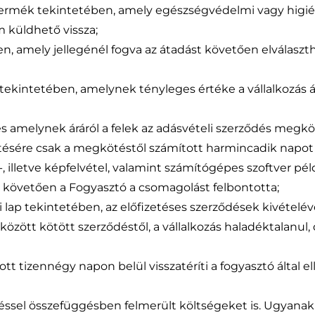
termék tekintetében, amely egészségvédelmi vagy higién
 küldhető vissza;
n, amely jellegénél fogva az átadást követően elválaszt
al tekintetében, amelynek tényleges értéke a vállalkozás 
és amelynek áráról a felek az adásvételi szerződés megk
ítésére csak a megkötéstől számított harmincadik napot 
, illetve képfelvétel, valamint számítógépes szoftver p
t követően a Fogyasztó a csomagolást felbontotta;
aki lap tekintetében, az előfizetéses szerződések kivételéve
k között kötött szerződéstől, a vállalkozás haladéktalanul,
t tizennégy napon belül visszatéríti a fogyasztó által e
ítéssel összefüggésben felmerült költségeket is. Ugyanak