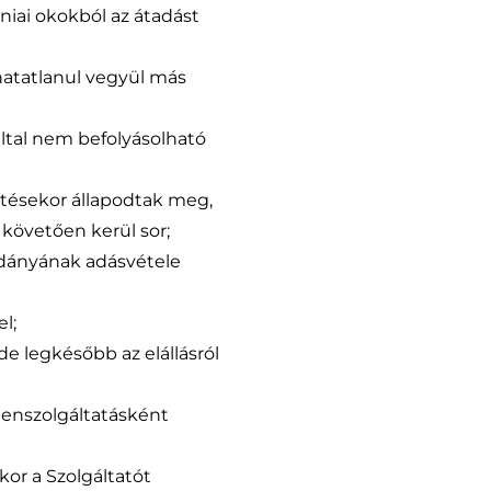
iai okokból az átadást
hatatlanul vegyül más
által nem befolyásolható
ötésekor állapodtak meg,
követően kerül sor;
éldányának adásvétele
l;
 de legkésőbb az elállásról
llenszolgáltatásként
kor a Szolgáltatót