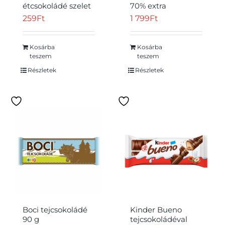
étcsokoládé szelet
70% extra
csokoládé-brandy
étcsokoládé 100 g
259
Ft
1 799
Ft
ízű töltelékkel 33 g
Kosárba
Kosárba
teszem
teszem
Részletek
Részletek
Boci tejcsokoládé
Kinder Bueno
90 g
tejcsokoládéval