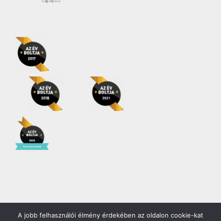
A jobb felhasználói élmény érdekében az oldalon cookie-kat