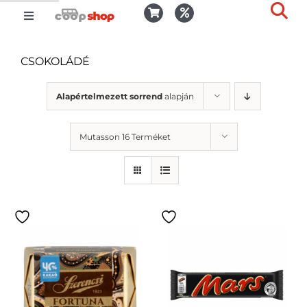
Kihagyás
Toggle
Togg
Navigation
Kosár
Slid
CSOKOLÁDÉ
Bar
Area
Bejelentkezés
Alapértelmezett sorrend
alapján
Mutasson 16 Terméket
Kedvencek
Kiszállítás
Termékek