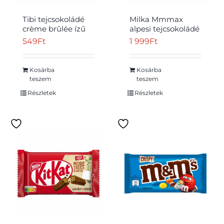
Tibi tejcsokoládé
Milka Mmmax
crème brûlée ízű
alpesi tejcsokoládé
krémmel 90 g
meggyes
549
Ft
1 999
Ft
zselédarabkákkal,
cukordrazséval és
robbanócukorkával
Kosárba
Kosárba
250 g
teszem
teszem
Részletek
Részletek