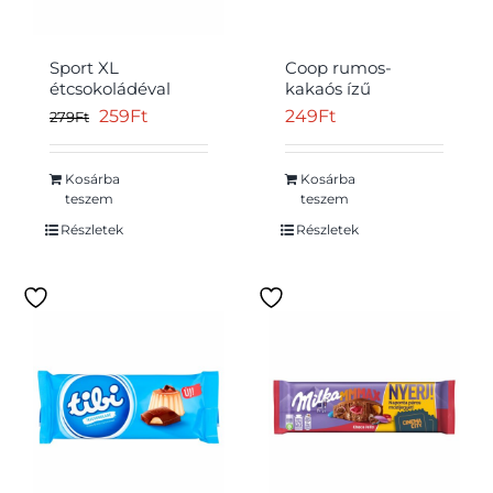
Sport XL
Coop rumos-
étcsokoládéval
kakaós ízű
mártott rumos ízű
kókuszos csemege
Original
Current
259
Ft
249
Ft
279
Ft
kakaós szelet 42 g
80 g
price
price
was:
is:
Kosárba
Kosárba
teszem
teszem
279Ft.
259Ft.
Részletek
Részletek