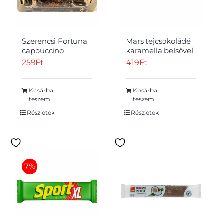
Szerencsi Fortuna
Mars tejcsokoládé
cappuccino
karamella belsővel
krémmel töltött
és lágy töltelékkel
259
Ft
419
Ft
Átvétel
tejcsokoládé 14,5 g
51 g
Kosárba
Kosárba
teszem
teszem
Részletek
Részletek
7%