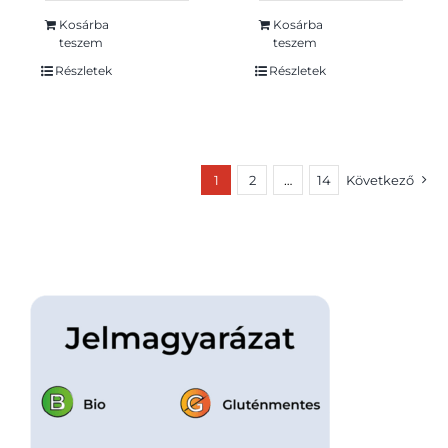
töltve 100 g
közepén 77 g
Kosárba
Kosárba
teszem
teszem
Részletek
Részletek
1
2
…
14
Következő