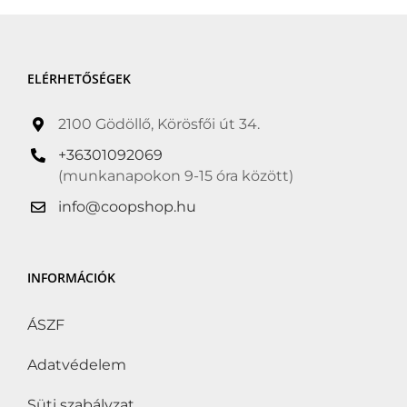
ELÉRHETŐSÉGEK
Átvétel
2100 Gödöllő, Körösfői út 34.
+36301092069
(munkanapokon 9-15 óra között)
Termékszűrő
info@coopshop.hu
Alacsony só/nátrium-
tartalmú étrendnek
INFORMÁCIÓK
megfelelő
(0)
Alkoholmentes
(0)
ÁSZF
Árrésstop
(0)
Adatvédelem
Betétdíj
(0)
Süti szabályzat