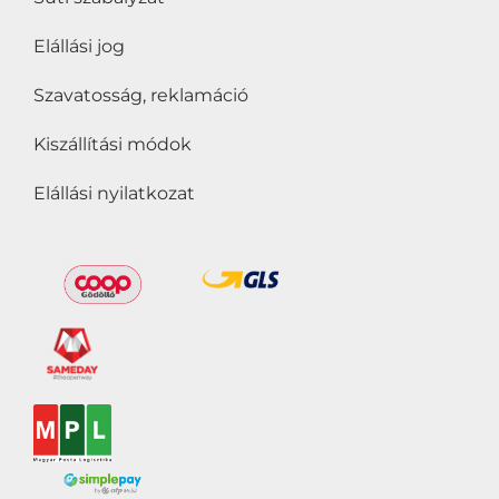
Bio
(0)
Elállási jog
Cukorbetegek is
fogyaszthatják
(0)
Szavatosság, reklamáció
Cukormentes
(0)
Kiszállítási módok
Delfinbarát
(0)
Elállási nyilatkozat
Gluten free
(0)
Gluténmentes
(0)
Grill termékek és
kiegészítők
(0)
Halal
(0)
Hozzáadott cukor
nélkül
(0)
Hozzáadott édesítőszer