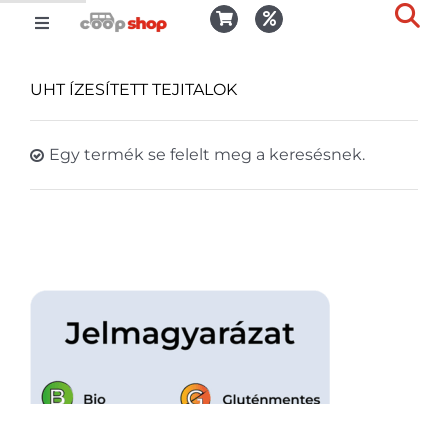
Kihagyás
Toggle
Togg
Navigation
Kosár
Slid
UHT ÍZESÍTETT TEJITALOK
Bar
Area
Bejelentkezés
Egy termék se felelt meg a keresésnek.
Kedvencek
Kiszállítás
Termékek