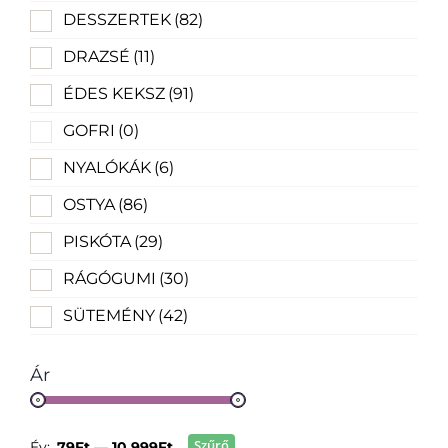
DESSZERTEK
(82)
DRAZSÉ
(11)
ÉDES KEKSZ
(91)
GOFRI
(0)
NYALÓKÁK
(6)
OSTYA
(86)
PISKÓTA
(29)
RÁGÓGUMI
(30)
SÜTEMÉNY
(42)
Ár
Szűrő
Év:
79Ft
—
10 999Ft