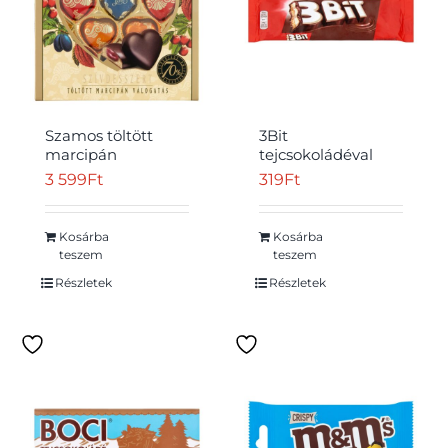
Szamos töltött
3Bit
marcipán
tejcsokoládéval
szívdesszert
bevont keksz
3 599
Ft
319
Ft
válogatás 10 db 130
szelet tejes
g
töltelékkel 46 g
Kosárba
Kosárba
teszem
teszem
Részletek
Részletek