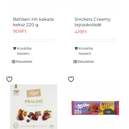
Bahlsen Hit kakaós
Snickers Creamy
keksz 220 g
tejcsokoládé
földimogyorókrémmel
909
Ft
419
Ft
karamellával 2 x
18,25 g (36,5 g)
Kosárba
Kosárba
teszem
teszem
Részletek
Részletek