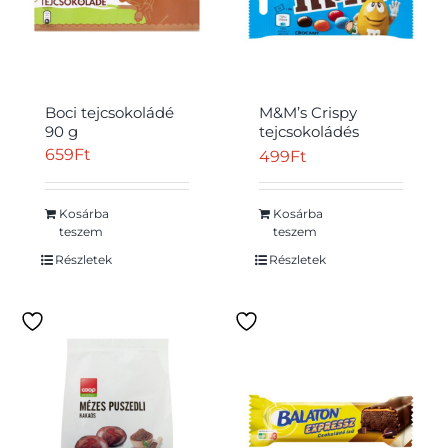
Boci tejcsokoládé
M&M’s Crispy
90 g
tejcsokoládés
drazsé
659
Ft
499
Ft
cukorbevonattal és
ropogós rizzsel a
közepén 36 g
Kosárba
Kosárba
teszem
teszem
Részletek
Részletek