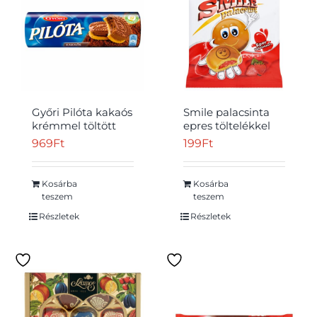
Átvétel
Győri Pilóta kakaós
Smile palacsinta
krémmel töltött
epres töltelékkel
omlós keksz 180 g
50 g
969
Ft
199
Ft
Kosárba
Kosárba
teszem
teszem
Részletek
Részletek