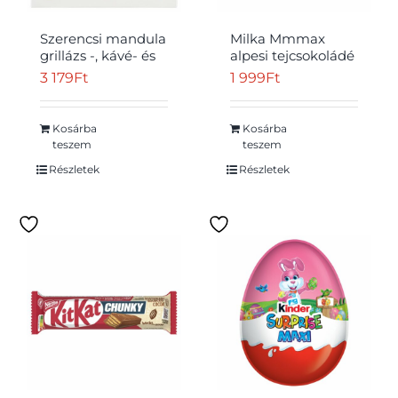
Szerencsi mandula
Milka Mmmax
grillázs -, kávé- és
alpesi tejcsokoládé
mogyoró-
meggyes
3 179
Ft
1 999
Ft
krémmel töltött
zselédarabkákkal,
tejcsokoládé
cukordrazséval és
praliné 127 g
robbanócukorkával
Kosárba
Kosárba
250 g
teszem
teszem
Részletek
Részletek