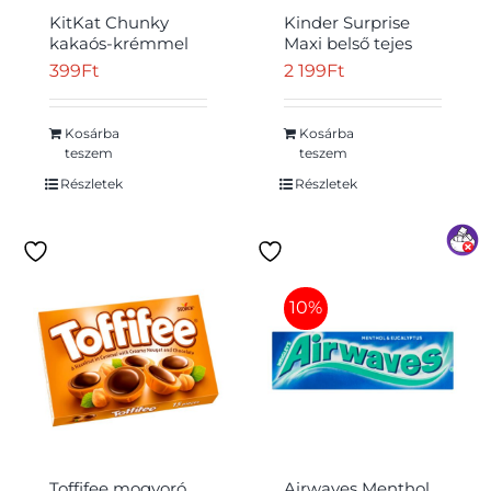
KitKat Chunky
Kinder Surprise
kakaós-krémmel
Maxi belső tejes
töltött ostya
réteggel bevont
399
Ft
2 199
Ft
tejcsokoládéban
tejcsokoládé figura,
40 g
belsejében
meglepetéssel 100
Kosárba
Kosárba
g
teszem
teszem
Részletek
Részletek
10%
Toffifee mogyoró
Airwaves Menthol