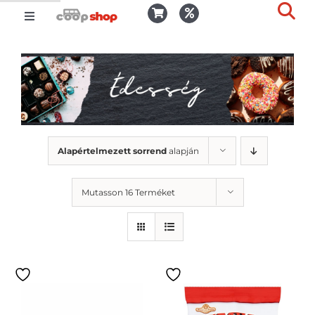
Kihagyás
Toggle
Togg
Navigation
Kosár
Slid
Bar
Area
Bejelentkezés
Kedvencek
Alapértelmezett sorrend
alapján
Kiszállítás
Mutasson 16 Terméket
Termékek