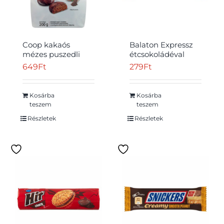
Coop kakaós
Balaton Expressz
mézes puszedli
étcsokoládéval
200 g
mártott csokoládé
649
Ft
279
Ft
ízű szelet
karamellel 35 g
Kosárba
Kosárba
teszem
teszem
Részletek
Részletek