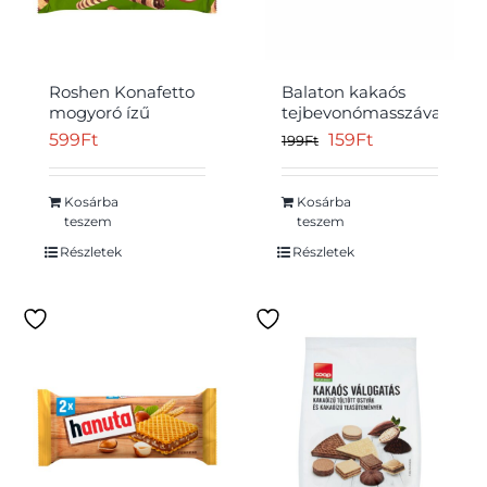
Roshen Konafetto
Balaton kakaós
mogyoró ízű
tejbevonómasszával
krémmel töltött
mártott, citromízű
Original
Current
599
Ft
159
Ft
199
Ft
Átvétel
ostyarúd 140 g
krémmel töltött
price
price
ostya 27 g
was:
is:
Kosárba
Kosárba
teszem
teszem
199Ft.
159Ft.
Részletek
Részletek