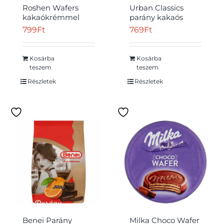
Roshen Wafers
Urban Classics
kakaókrémmel
parány kakaós
töltött ostya 216 g
krémmel,
799
Ft
769
Ft
étbevonóval 180 g
Kosárba
Kosárba
teszem
teszem
Részletek
Részletek
Benei Parány
Milka Choco Wafer