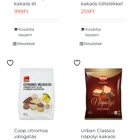
kakaós ét
kakaós töltelékkel
bevonómasszával
töltött, alpesi
999
Ft
259
Ft
mártott narancs
tejcsokoládéval
ízű krémmel
bevont ostya 30 g
töltött ostya 200 g
Kosárba
Kosárba
teszem
teszem
Részletek
Részletek
Coop citromos
Urban Classics
válogatás
nápolyi kakaós