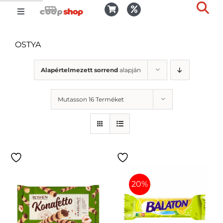
Kihagyás
Toggle
Togg
Navigation
Kosár
Slid
OSTYA
Bar
Area
Bejelentkezés
Alapértelmezett sorrend
alapján
Mutasson 16 Terméket
Kedvencek
Kiszállítás
20%
Termékek