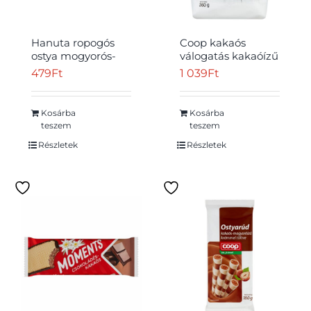
Hanuta ropogós
Coop kakaós
ostya mogyorós-
válogatás kakaóízű
kakaós töltelékkel
töltött ostyák és
479
Ft
1 039
Ft
2 x 22 g (44 g)
kakaóízű
teasütemények
360 g
Kosárba
Kosárba
teszem
teszem
Részletek
Részletek