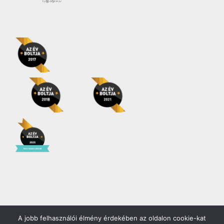
A jobb felhasználói élmény érdekében az oldalon cookie-kat