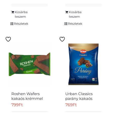
krémmel töltött
ostyaszelet 45 g
Kosárba
Kosárba
teszem
teszem
Részletek
Részletek
Roshen Wafers
Urban Classics
kakaós krémmel
parány kakaós
töltött kakaós ostya
krémmel,
799
Ft
769
Ft
216 g
tejbevonóval 180 g