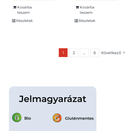
Kosárba
Kosárba
teszem
teszem
Részletek
Részletek
1
2
…
6
Következő