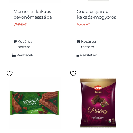
Moments kakaós
Coop ostyarúd
bevonómasszába
kakaós-mogyorós
mártott, kakaós-
ízű krémmel töltve
299
Ft
569
Ft
csokoládés
180 g
krémmel töltött
ostyaszelet 45 g
Kosárba
Kosárba
teszem
teszem
Részletek
Részletek