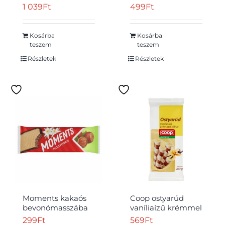
citromízű töltött
krémmel 180 g
1 039
Ft
499
Ft
ostyák és citromízű
teasütemények
360 g
Kosárba
Kosárba
teszem
teszem
Részletek
Részletek
Moments kakaós
Coop ostyarúd
bevonómasszába
vaníliaízű krémmel
mártott, mogyorós
töltve 180 g
299
Ft
569
Ft