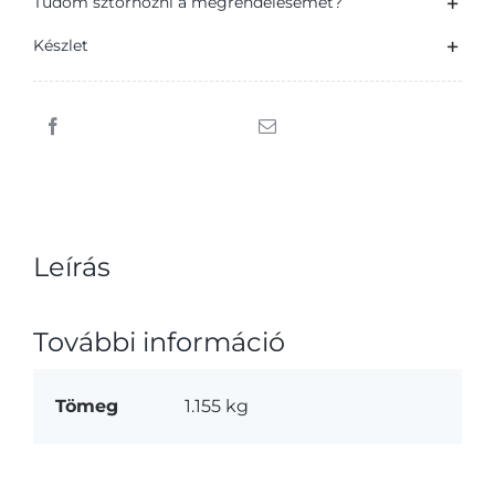
Tudom sztornózni a megrendelésemet?
Készlet
Leírás
További információ
Tömeg
1.155 kg