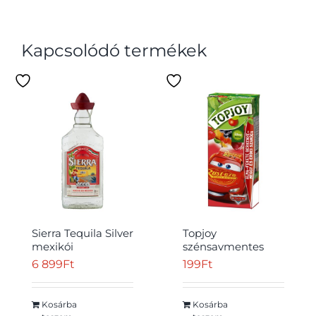
Kapcsolódó termékek
Sierra Tequila Silver
Topjoy
mexikói
szénsavmentes
agávépárlat 38%
alma-
6 899
Ft
199
Ft
0,5 l
feketeberkenye-
meggy-erdei
szamóca ital
Kosárba
Kosárba
hozzáadott