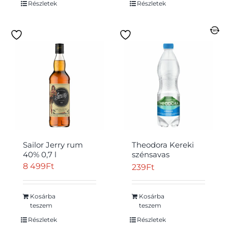
Részletek
Részletek
Sailor Jerry rum
Theodora Kereki
40% 0,7 l
szénsavas
természetes
8 499
Ft
239
Ft
ásványvíz 0,5 l
Kosárba
Kosárba
teszem
teszem
Részletek
Részletek