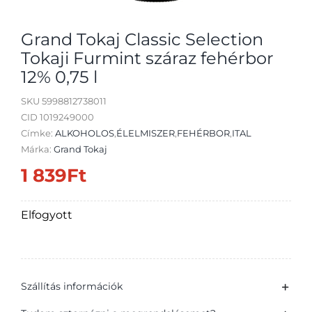
Grand Tokaj Classic Selection
Tokaji Furmint száraz fehérbor
12% 0,75 l
Átvétel
SKU
5998812738011
CID 1019249000
Címke:
ALKOHOLOS
,
ÉLELMISZER
,
FEHÉRBOR
,
ITAL
Márka:
Grand Tokaj
1 839
Ft
Elfogyott
Szállítás információk