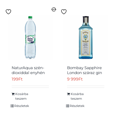
NaturAqua szén-
Bombay Sapphire
dioxiddal enyhén
London száraz gin
dúsított
40% 0,7 l
199
Ft
9 999
Ft
természetes
ásványvíz 1,5 l
Kosárba
Kosárba
teszem
teszem
Részletek
Részletek