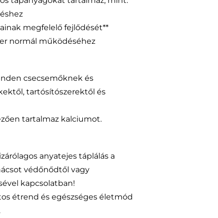
tos tápanyagokat tartalmaz, mint:
déshez
inak megfelelő fejlődését**
szer normál működéséhez
minden csecsemőknek és
től, tartósítószerektől és
ezően tartalmaz kalciumot.
izárólagos anyatejes táplálás a
nácsot védőnődtől vagy
ével kapcsolatban!
atos étrend és egészséges életmód
.