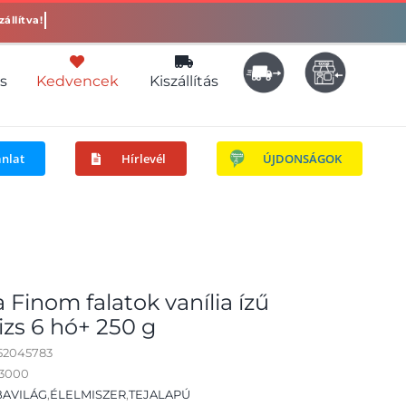
s
Kedvencek
Kiszállítás
ánlat
Hírlevél
ÚJDONSÁGOK
 Finom falatok vanília ízű
izs 6 hó+ 250 g
52045783
03000
AVILÁG
,
ÉLELMISZER
,
TEJALAPÚ