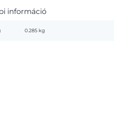
bi információ
g
0.285 kg