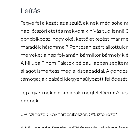
Leírás
Tegye fel a kezét az a szülő, akinek még soha 
napi ötszöri etetés mekkora kihívás tud lenni! 
gondolkodsz, hogy oké, kettő étkezést már m
maradék hárommal? Pontosan ezért alkottuk 
melyeket a nap folyamán bármikor bármelyik ét
A Milupa Finom Falatok például abban segítene
állagot ismertess meg a kisbabáddal. A gondo
támogatják babád kiegyensúlyozott fejlődésé
Tej a gyermek életkorának megfelelően + A rizs t
pépnek
0% színezék, 0% tartósítószer, 0% ízfokozó*