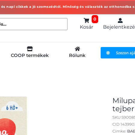
0
Kosár
Bejelentkezé
Szezon aj
COOP termékek
Rólunk
Milupa
tejber
SKU
59008
CID 14399
Címke:
BAB