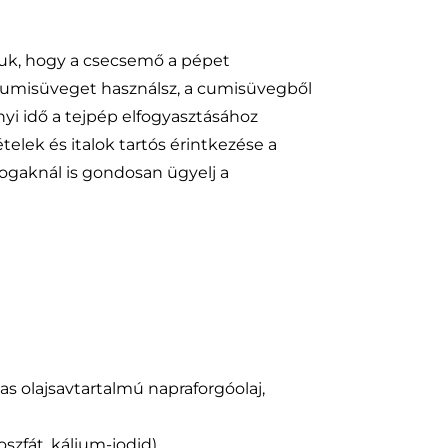
juk, hogy a csecsemő a pépet
umisüveget használsz, a cumisüvegből
yi idő a tejpép elfogyasztásához
elek és italok tartós érintkezése a
fogaknál is gondosan ügyelj a
as olajsavtartalmú napraforgóolaj,
szfát, kálium-jodid)