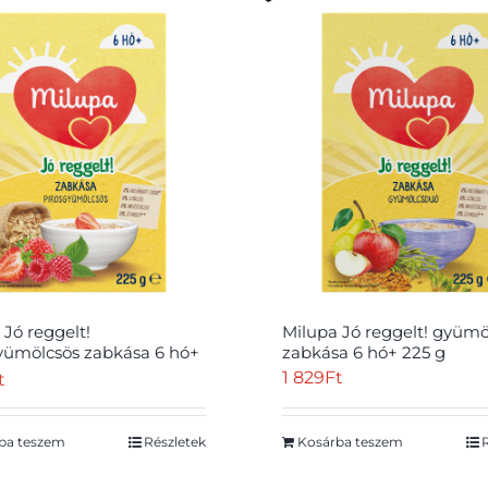
 Jó reggelt!
Milupa Jó reggelt! gyüm
yümölcsös zabkása 6 hó+
zabkása 6 hó+ 225 g
1 829
Ft
t
ba teszem
Részletek
Kosárba teszem