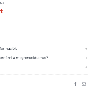
upa
t
információk
ornózni a megrendelésemet?