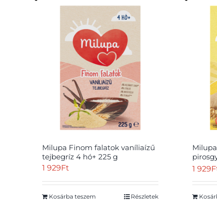
Milupa Finom falatok vaníliaízű
Milupa
tejbegríz 4 hó+ 225 g
pirosg
225 g
1 929
Ft
1 929
F
Kosárba teszem
Részletek
Kosár