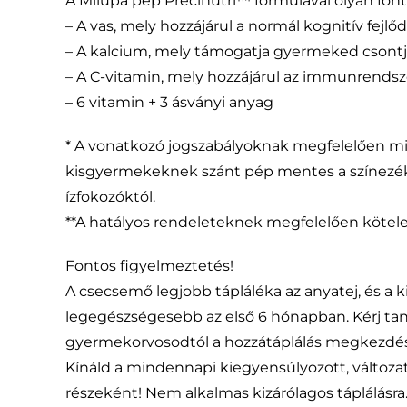
A Milupa pép Precinutri™ formulával olyan fon
– A vas, mely hozzájárul a normál kognitív fejlő
– A kalcium, mely támogatja gyermeked csontja
– A C-vitamin, mely hozzájárul az immunrend
– 6 vitamin + 3 ásványi anyag
* A vonatkozó jogszabályoknak megfelelően 
kisgyermekeknek szánt pép mentes a színezékek
ízfokozóktól.
**A hatályos rendeleteknek megfelelően kötel
Fontos figyelmeztetés!
A csecsemő legjobb tápláléka az anyatej, és a k
legegészségesebb az első 6 hónapban. Kérj ta
gyermekorvosodtól a hozzátáplálás megkezdés
Kínáld a mindennapi kiegyensúlyozott, változ
részeként! Nem alkalmas kizárólagos táplálásra