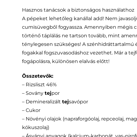
Hasznos tanácsok a biztonságos használathoz
A pépeket lehetőleg kanállal add! Nem javasol
cumisüvegből fogyassza. Amennyiben mégis c
történő táplálás ne tartson tovább, mint amenn
ténylegesen szükséges! A szénhidráttartalmú ét
fogakkal fogszuvasodáshoz vezethet. Már a tej
fogápolásra, különösen elalvás előtt!
Összetevők:
– Rizsliszt 46%
– Sovány
tej
por
– Demineralizált
tej
savópor
– Cukor
– Növényi olajok (napraforgóolaj, repceolaj, mag
kókuszolaj)
– Ásványi anyagok (kalcium-karbonát, vas-pirofo