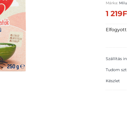
Márka:
Mil
1 219
F
Elfogyott
Szállítás 
Tudom szt
Készlet