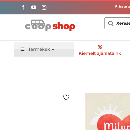
Kihagyás
Products
search
Termékek
Kiemelt ajánlataink