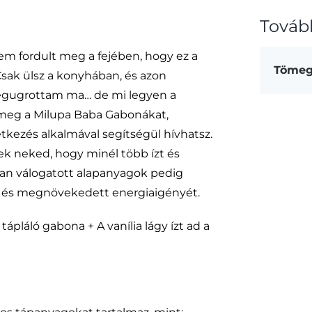
Továb
nem fordult meg a fejében, hogy ez a
Töme
Csak ülsz a konyhában, és azon
egugrottam ma… de mi legyen a
meg a Milupa Baba Gabonákat,
kezés alkalmával segítségül hívhatsz.
k neked, hogy minél több ízt és
san válogatott alapanyagok pedig
t és megnövekedett energiaigényét.
ápláló gabona + A vanília lágy ízt ad a