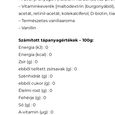
– Vitaminkeverék [maltodextrin (burgonyából), L
acetát, retinil-acetát, kolekalciferol, D-biotin, 
– Természetes vaníliaaroma
– Vanillin
Számított tápanyagértékek – 100g:
Energia (kJ) : 0
Energia (kcal) : 0
Zsír (g) : 0
ebből telített zsírsavak (g) : 0
Szénhidrát (g) : 0
ebből cukor (g) : 0
Élelmi rost (g) : 0
Fehérje (g) : 0
Só (g) : 0
A-vitamin (µg) : 0