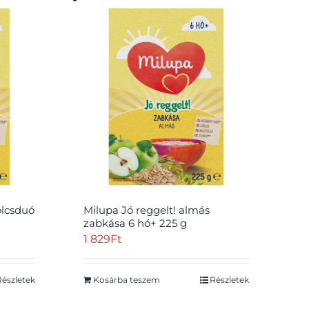
ölcsduó
Milupa Jó reggelt! almás
zabkása 6 hó+ 225 g
1 829
Ft
Részletek
Kosárba teszem
Részletek