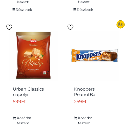
teszem
teszem
Részletek
Részletek
Urban Classics
Knoppers
nápolyi
PeanutBar
földimogyorós
tejkrémmel,
599
Ft
259
Ft
krémmel 180 g
földimogyorókrémmel
töltött,
tejcsokoládéval
Kosárba
Kosárba
bevont ostyaszelet
teszem
teszem
40 g