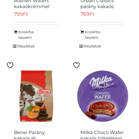
Roshen Wafers
Urban Classics
kakaókrémmel
parány kakaós
töltött ostya 216 g
krémmel,
799
Ft
769
Ft
étbevonóval 180 g
Kosárba
Kosárba
teszem
teszem
Részletek
Részletek
Benei Parány
Milka Choco Wafer
kakaós ét
kakaós töltelékkel