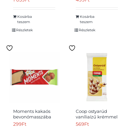
ostyák és citromízű
teasütemények
360 g
Kosárba
Kosárba
teszem
teszem
Részletek
Részletek
Moments kakaós
Coop ostyarúd
bevonómasszába
vaníliaízű krémmel
mártott, mogyorós
töltve 180 g
299
Ft
569
Ft
krémmel töltött