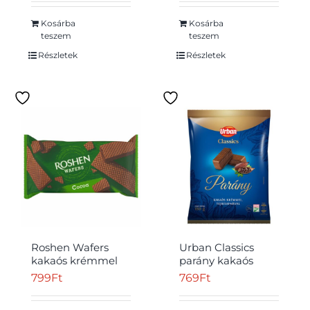
ostyaszelet 45 g
Kosárba
Kosárba
teszem
teszem
Részletek
Részletek
Roshen Wafers
Urban Classics
kakaós krémmel
parány kakaós
töltött kakaós ostya
krémmel,
799
Ft
769
Ft
216 g
tejbevonóval 180 g