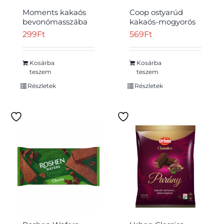
Moments kakaós
Coop ostyarúd
bevonómasszába
kakaós-mogyorós
mártott, kakaós-
ízű krémmel töltve
299
Ft
569
Ft
csokoládés
180 g
krémmel töltött
ostyaszelet 45 g
Kosárba
Kosárba
Átvétel
teszem
teszem
Részletek
Részletek