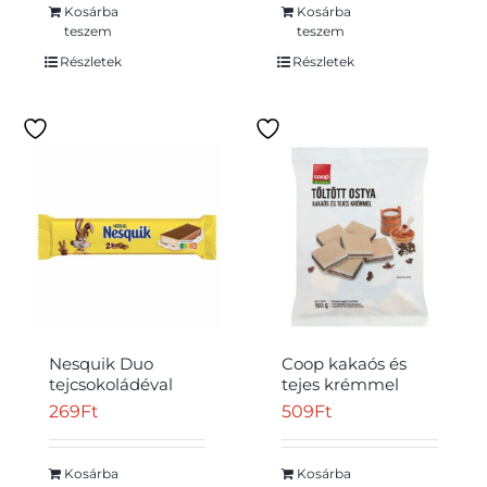
Kosárba
Kosárba
teszem
teszem
Részletek
Részletek
Nesquik Duo
Coop kakaós és
tejcsokoládéval
tejes krémmel
mártott tejes
töltött ostya 160 g
269
Ft
509
Ft
krémmel töltött
ostya 26 g
Kosárba
Kosárba