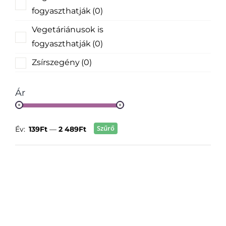
fogyaszthatják
(0)
Vegetáriánusok is
fogyaszthatják
(0)
Zsírszegény
(0)
Ár
Szűrő
Év:
139Ft
—
2 489Ft