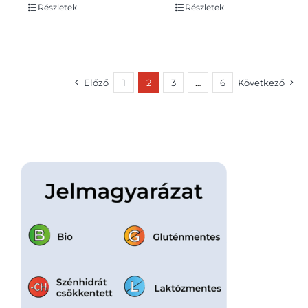
Részletek
Részletek
Előző
1
2
3
…
6
Következő