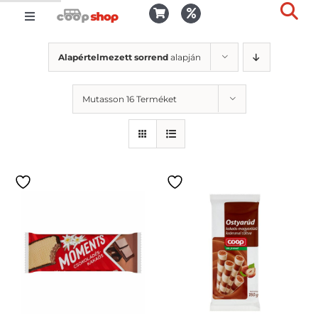
Kihagyás
Toggle
Togg
Navigation
Kosár
Slid
Alapértelmezett sorrend
alapján
Bar
Area
Bejelentkezés
Mutasson 16 Terméket
Kedvencek
Kiszállítás
Termékek