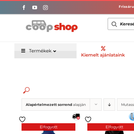
Kihagyás
Products
search
Termékek
Kiemelt ajánlataink
Alapértelmezett sorrend
alapján
Mutass
Alacsony só/nátrium-
tartalmú étrendnek
megfelelő
(0)
Elfogyott
Elfogyott