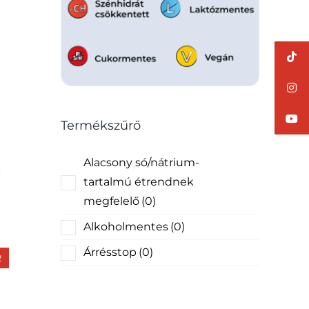
Termékszűrő
Alacsony só/nátrium-
tartalmú étrendnek
megfelelő
(0)
Alkoholmentes
(0)
Árrésstop
(0)
2
Betétdíj
(0)
Bio
(0)