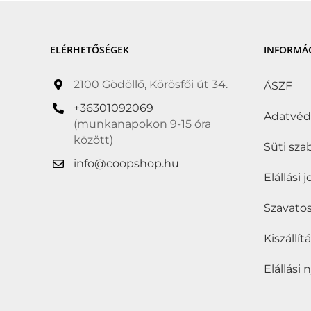
Halal
(0)
Hozzáadott cukor
ELÉRHETŐSÉGEK
INFORMÁ
nélkül
(4)
2100 Gödöllő, Körösfői út 34.
ÁSZF
Hozzáadott édesítőszer
+36301092069
nélkül
(0)
Adatvé
(munkanapokon 9-15 óra
között)
Hozzáadott só nélkül
(0)
Süti sza
info@coopshop.hu
Hűtött
(4)
Elállási 
Kóser
(0)
Szavatos
Kosher
(0)
Kiszállí
Kötelező akció
(0)
Elállási 
Következő Kötelező
akció
(0)