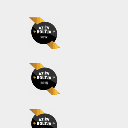
Cukorbetegek is
fogyaszthatják
(0)
Cukormentes
(0)
Delfinbarát
(0)
Gluten free
(0)
Gluténmentes
(0)
Grill termékek és
kiegészítők
(0)
Halal
(0)
Hozzáadott cukor
nélkül
(4)
Hozzáadott édesítőszer
nélkül
(0)