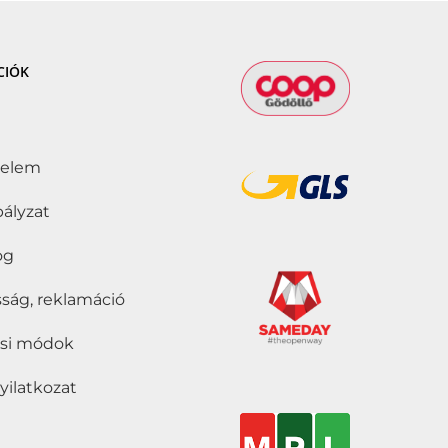
CIÓK
delem
bályzat
jog
ság, reklamáció
tási módok
nyilatkozat