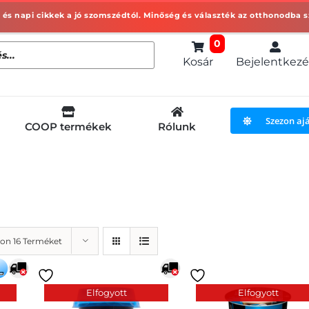
0
Kosár
Bejelentkezé
Szezon aj
COOP termékek
Rólunk
on 16 Terméket
Elfogyott
Elfogyott