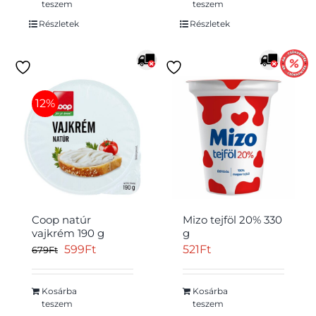
teszem
teszem
Részletek
Részletek
12%
Coop natúr
Mizo tejföl 20% 330
vajkrém 190 g
g
Original
Current
599
Ft
521
Ft
679
Ft
price
price
was:
is:
Kosárba
Kosárba
teszem
teszem
679Ft.
599Ft.