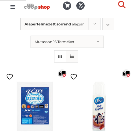
Kihagyás
Toggle
Togg
Navigation
Kosár
Slid
Alapértelmezett sorrend
alapján
Bar
Area
Bejelentkezés
Mutasson 16 Terméket
Kedvencek
Kiszállítás
Termékek