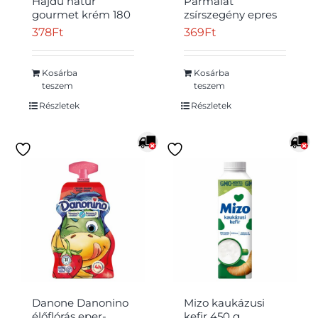
Hajdú natúr
Parmalat
gourmet krém 180
zsírszegény epres
g
ivójoghurt 330 g
378
Ft
369
Ft
Kosárba
Kosárba
teszem
teszem
Részletek
Részletek
Danone Danonino
Mizo kaukázusi
élőflórás eper-
kefir 450 g