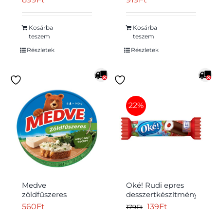
ízesítéssel 150 g
Kosárba
Kosárba
teszem
teszem
Részletek
Részletek
22%
Medve
Oké! Rudi epres
zöldfűszeres
desszertkészítmény
kenhető, félzsíros
23 g
Original
Current
560
Ft
139
Ft
179
Ft
ömlesztett sajt 8 x