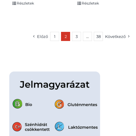
Részletek
Részletek
Előző
1
2
3
…
38
Következő