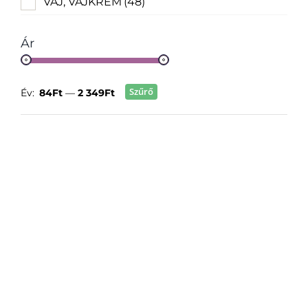
VAJ, VAJKRÉM
(48)
Ár
Szűrő
Év:
84Ft
—
2 349Ft