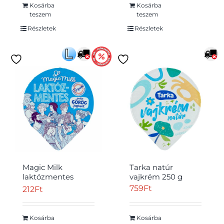
Kosárba
Kosárba
teszem
teszem
Részletek
Részletek
Magic Milk
Tarka natúr
laktózmentes
vajkrém 250 g
natúr görög
759
Ft
212
Ft
joghurt 150 g
Kosárba
Kosárba