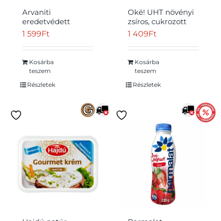
Arvaniti
Oké! UHT növényi
eredetvédett
zsíros, cukrozott
görög feta sajt sós
hab 250 g
1 599
Ft
1 409
Ft
lében 150 g
Kosárba
Kosárba
Átvétel
teszem
teszem
Részletek
Részletek