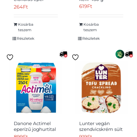
banánízű joghurt
619
Ft
264
Ft
hozzáadott
kalciummal és D-
vitaminnal 70 g
Kosárba
Kosárba
teszem
teszem
Részletek
Részletek
Danone Actimel
Lunter vegán
eperízű joghurtital
szendvicskrém sült
4 x 100 g (400 g)
hagymás
899
Ft
919
Ft