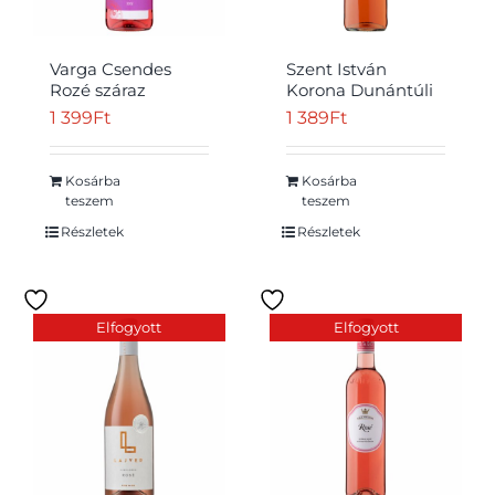
Varga Csendes
Szent István
Rozé száraz
Korona Dunántúli
rozébor 0,75 l
Cabernet
1 399
Ft
1 389
Ft
Sauvignon Rosé
száraz rosébor 0,75
l
Kosárba
Kosárba
teszem
teszem
Részletek
Részletek
Elfogyott
Elfogyott