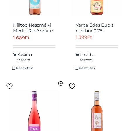
Hilltop Neszmélyi
Varga Édes Bubis
Merlot Rosé száraz
rozébor 0,75 l
rozébor 13% 75 cl
1 399
Ft
1 689
Ft
Kosárba
Kosárba
teszem
teszem
Részletek
Részletek