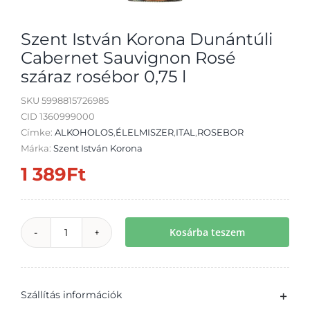
Szent István Korona Dunántúli
Cabernet Sauvignon Rosé
száraz rosébor 0,75 l
Átvétel
SKU
5998815726985
CID 1360999000
Címke:
ALKOHOLOS
,
ÉLELMISZER
,
ITAL
,
ROSEBOR
Márka:
Szent István Korona
1 389
Ft
Kosárba teszem
Szent
István
Korona
Szállítás információk
Dunántúli