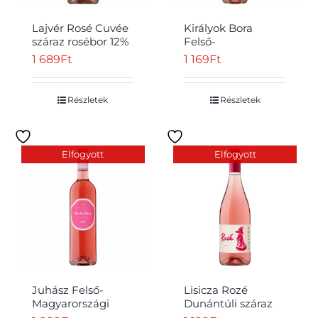
Lajvér Rosé Cuvée
Királyok Bora
száraz rosébor 12%
Felső-
0,75 l
Magyarországi
1 689
Ft
1 169
Ft
száraz rosé
gyöngyözőbor 12%
0,75 l
Részletek
Részletek
Elfogyott
Elfogyott
Juhász Felső-
Lisicza Rozé
Magyarországi
Dunántúli száraz
Merlot Rosé száraz
rosébor 11,5% 0,75 l