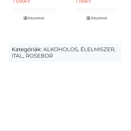
1 099
Ft
1 199
Ft
rosébor 12% 750 ml
Részletek
Részletek
Kategóriák:
ALKOHOLOS
,
ÉLELMISZER
,
ITAL
,
ROSEBOR