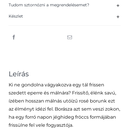
Cabernet
Tudom sztornózni a megrendelésemet?
Sauvignon
Készlet
Rosé
száraz
rosébor
0,75
l
mennyiség
Leírás
Ki ne gondolna vágyakozva egy tál frissen
szedett eperre és málnára? Frissítő, élénk savú,
ízében hosszan málnás utóízű rosé borunk ezt
az élményt idézi fel. Borásza azt sem veszi zokon,
ha egy forró napon jéghideg fröccs formájában
frissülne fel vele fogyasztója.