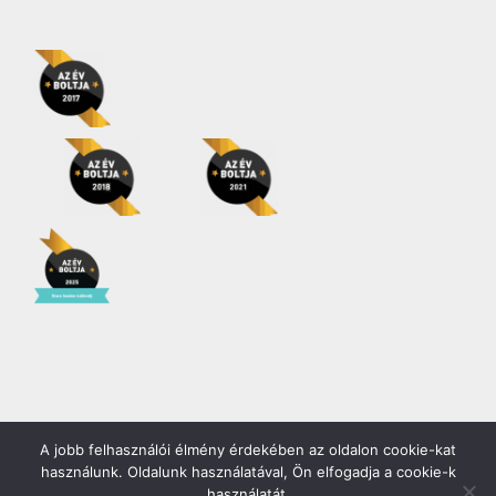
A jobb felhasználói élmény érdekében az oldalon cookie-kat
Copyright 2026 | Minden jog fenntartva! |
Gödöllő COOP Zrt.
használunk. Oldalunk használatával, Ön elfogadja a cookie-k
használatát.