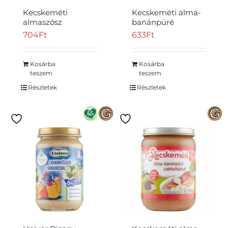
Kecskeméti
Kecskeméti alma-
almaszósz
banánpüré
csirkehússal
gyümölcskészítmény
704
Ft
633
Ft
bébiétel 5 hónapos
bébidesszert 4
kortól 190 g
hónapos kortól 190
g
Kosárba
Kosárba
Átvétel
teszem
teszem
Részletek
Részletek