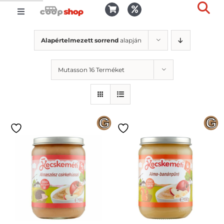
Kihagyás
Toggle
Togg
Navigation
Kosár
Slid
Alapértelmezett sorrend
alapján
Bar
Area
Bejelentkezés
Mutasson 16 Terméket
Kedvencek
Kiszállítás
Termékek