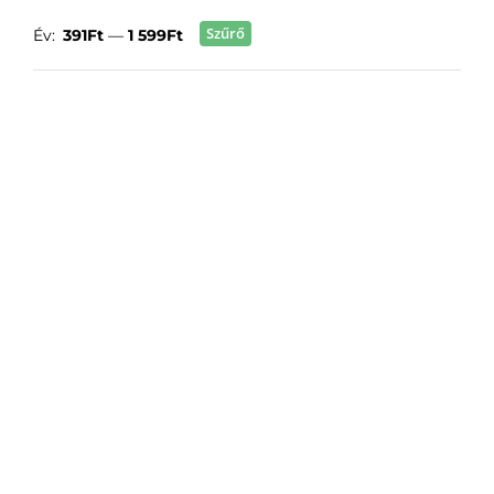
Szűrő
Év:
391Ft
—
1 599Ft