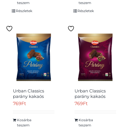
teszem
teszem
Részletek
Részletek
Urban Classics
Urban Classics
parány kakaós
parány kakaós
krémmel,
krémmel,
769
Ft
769
Ft
tejbevonóval 180 g
étbevonóval 180 g
Kosárba
Kosárba
teszem
teszem