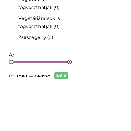
fogyaszthatják
(0)
Vegetáriánusok is
fogyaszthatják
(0)
Zsírszegény
(0)
Ár
Szűrő
Év:
139Ft
—
2 489Ft