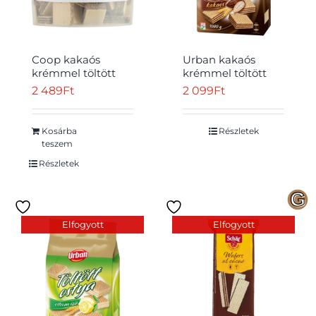
Соор kakaós
Urban kakaós
krémmel töltött
krémmel töltött
ostya 900 g
ostya 1000 g
2 489
Ft
2 099
Ft
Átvétel
Kosárba
Részletek
teszem
Részletek
Elfogyott
Elfogyott