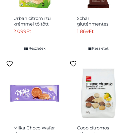
Urban citrom ízű
Schär
krémmel töltött
gluténmentes
ostya 1000 g
kakaós ostya 125 g
2 099
Ft
1 869
Ft
Részletek
Részletek
Milka Choco Wafer
Coop citromos