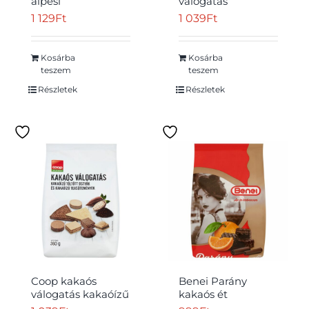
alpesi
válogatás
tejcsokoládéval
citromízű töltött
1 129
Ft
1 039
Ft
bevont ostya
ostyák és citromízű
kakaós töltelékkel
teasütemények
5 x 30 g (150 g)
360 g
Kosárba
Kosárba
teszem
teszem
Részletek
Részletek
Coop kakaós
Benei Parány
válogatás kakaóízű
kakaós ét
töltött ostyák és
bevonómasszával