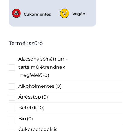
Termékszűrő
Alacsony só/nátrium-
tartalmú étrendnek
megfelelő
(0)
Alkoholmentes
(0)
Árrésstop
(0)
Betétdíj
(0)
Bio
(0)
Cukorbetegek is