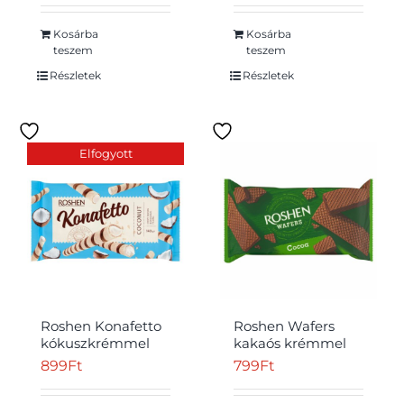
Kosárba
Kosárba
teszem
teszem
Részletek
Részletek
Elfogyott
Roshen Konafetto
Roshen Wafers
kókuszkrémmel
kakaós krémmel
töltött ostyarúd 140
töltött kakaós ostya
899
Ft
799
Ft
g
216 g