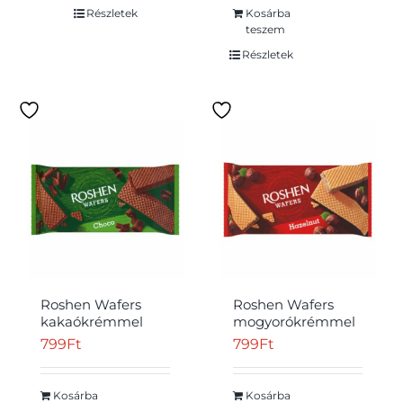
Részletek
Kosárba
teszem
Részletek
Roshen Wafers
Roshen Wafers
kakaókrémmel
mogyorókrémmel
töltött ostya 216 g
töltött ostya 216 g
799
Ft
799
Ft
Kosárba
Kosárba