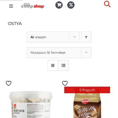
Kihagyás
Toggle
Togg
Navigation
Kosár
Slid
OSTYA
Bar
Area
Bejelentkezés
Ár
alapján
Mutasson 16 Terméket
Kedvencek
Kiszállítás
Elfogyott
Termékek