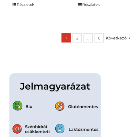
Részletek
Részletek
1
2
…
6
Következő