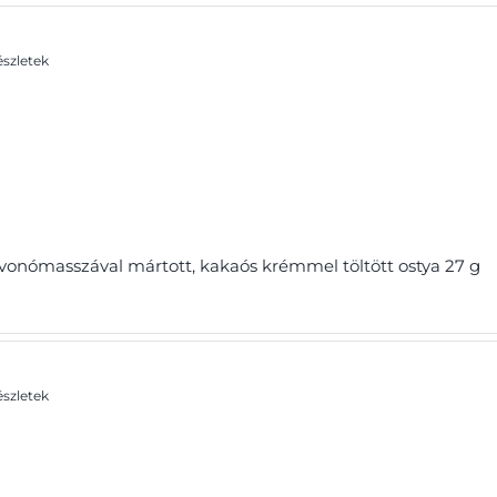
szletek
vonómasszával mártott, kakaós krémmel töltött ostya 27 g
szletek