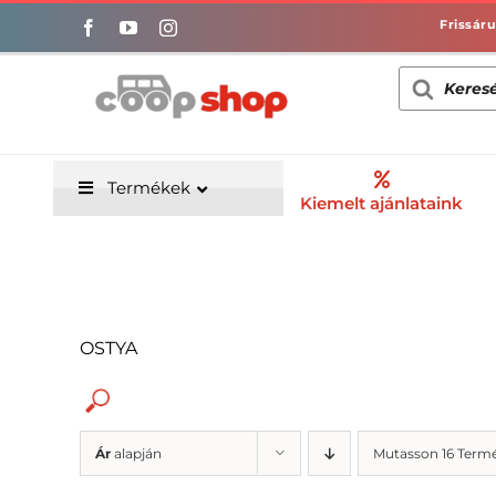
Kihagyás
Products
search
Termékek
Kiemelt ajánlataink
OSTYA
Ár
alapján
Mutasson 16 Term
Alacsony só/nátrium-