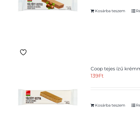
Grill termékek és
Kosárba teszem
Ré
kiegészítők
(0)
Halal
(6)
Hozzáadott cukor
nélkül
(1)
Hozzáadott édesítőszer
Coop tejes ízű krémme
nélkül
(0)
139
Ft
Hozzáadott só nélkül
(0)
Hűtött
(0)
Kosárba teszem
Ré
Kóser
(1)
Kosher
(0)
Kötelező akció
(0)