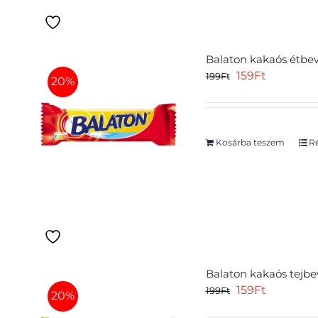
Balaton kakaós étbev
Original
Current
159
Ft
199
Ft
20%
price
price
was:
is:
199Ft.
159Ft.
Kosárba teszem
Ré
Balaton kakaós tejbe
Original
Current
159
Ft
199
Ft
20%
price
price