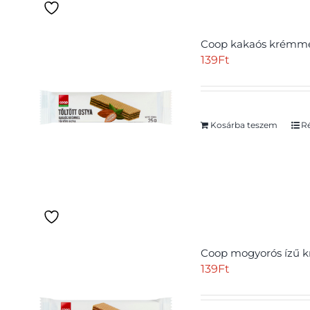
tartalmú étrendnek
megfelelő
(0)
Coop kakaós krémmel 
Alkoholmentes
(0)
139
Ft
Árrésstop
(0)
Betétdíj
(0)
Kosárba teszem
Ré
Bio
(0)
Cukorbetegek is
fogyaszthatják
(0)
Cukormentes
(0)
Delfinbarát
(0)
Coop mogyorós ízű kr
Gluten free
(0)
139
Ft
Gluténmentes
(1)