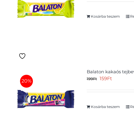
was:
is:
199Ft.
159Ft.
Kosárba teszem
Ré
Balaton kakaós tejbe
Original
Current
159
Ft
199
Ft
20%
price
price
was:
is:
199Ft.
159Ft.
Kosárba teszem
Ré