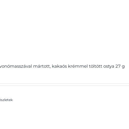
Szűrő
vonómasszával mártott, kakaós krémmel töltött ostya 27 g
szletek