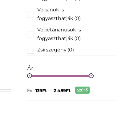
Vegánok is
fogyaszthatják
(0)
Vegetáriánusok is
fogyaszthatják
(0)
Zsírszegény
(0)
Ár
Szűrő
Év:
139Ft
—
2 489Ft