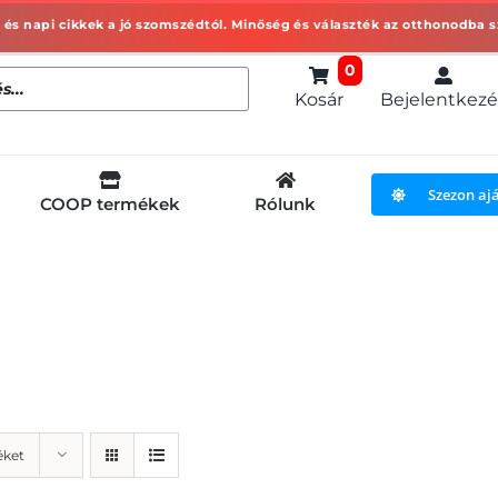
0
Kosár
Bejelentkezé
Szezon aj
COOP termékek
Rólunk
éket