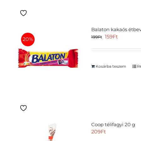
Balaton kakaós étbev
Original
Current
159
Ft
199
Ft
20%
price
price
was:
is:
199Ft.
159Ft.
Kosárba teszem
Ré
Coop télifagyi 20 g
209
Ft