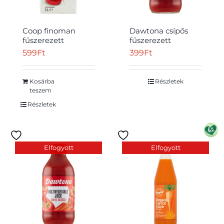
Coop finoman
Dawtona csípős
fűszerezett
fűszerezett
paradicsomlé
paradicsomlé 330
599
Ft
399
Ft
paradicsomsűrítményből
ml
1 l
Kosárba
Részletek
teszem
Részletek
Elfogyott
Elfogyott