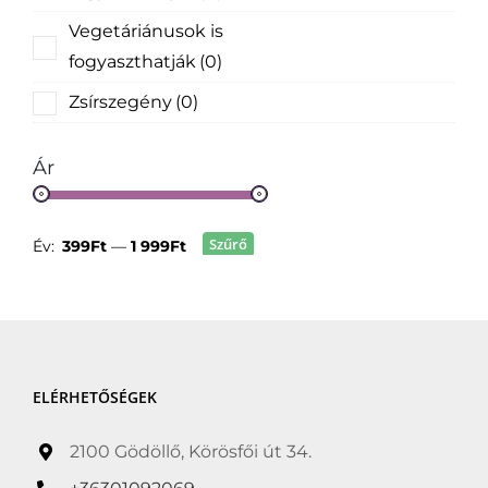
Vegetáriánusok is
fogyaszthatják
(0)
Zsírszegény
(0)
Ár
Szűrő
Év:
399Ft
—
1 999Ft
ELÉRHETŐSÉGEK
2100 Gödöllő, Körösfői út 34.