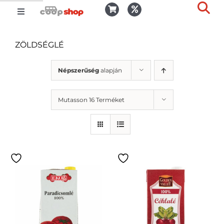
Kihagyás
Toggle
Togg
Navigation
Kosár
Slid
ZÖLDSÉGLÉ
Bar
Area
Bejelentkezés
Népszerűség
alapján
Mutasson 16 Terméket
Kedvencek
Kiszállítás
Termékek