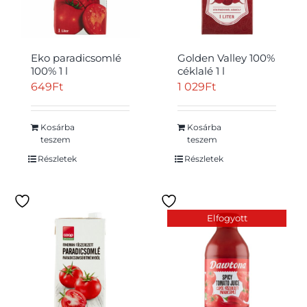
Eko paradicsomlé
Golden Valley 100%
100% 1 l
céklalé 1 l
649
Ft
1 029
Ft
Átvétel
Kosárba
Kosárba
teszem
teszem
Részletek
Részletek
Elfogyott