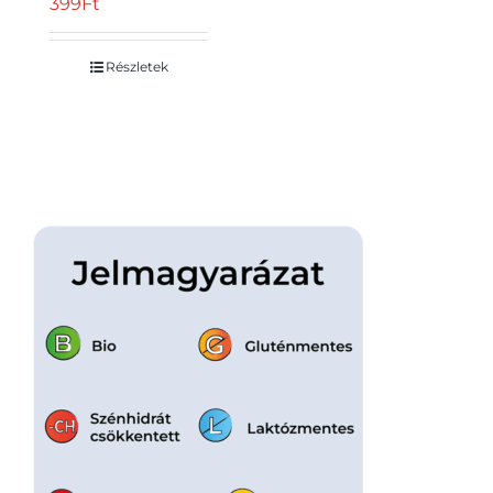
399
Ft
Részletek