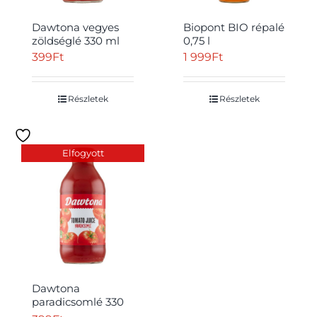
Dawtona vegyes
Biopont BIO répalé
zöldséglé 330 ml
0,75 l
399
Ft
1 999
Ft
Részletek
Részletek
Elfogyott
Dawtona
paradicsomlé 330
ml