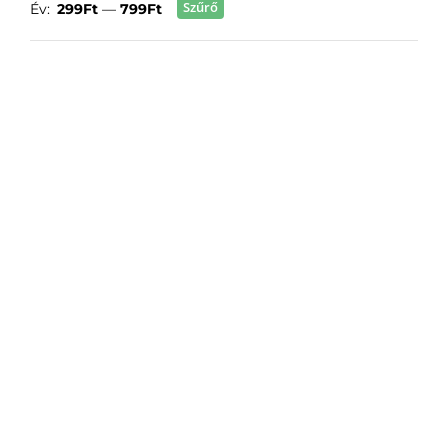
Szűrő
Év:
299Ft
—
799Ft