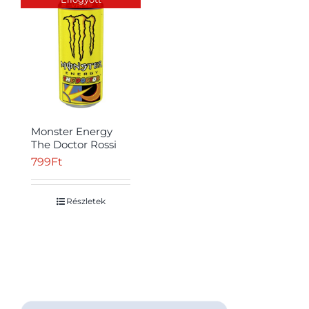
Monster Energy
The Doctor Rossi
VR|46 szénsavas
799
Ft
ital koffeinnel és
édesítőszerrel 500
ml
Részletek