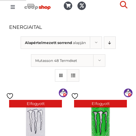
Kihagyás
Toggle
Togg
Navigation
Kosár
Slid
ENERGIAITAL
Bar
Area
Bejelentkezés
Alapértelmezett sorrend
alapján
Mutasson 48 Terméket
Kedvencek
Kiszállítás
Elfogyott
Elfogyott
Termékek