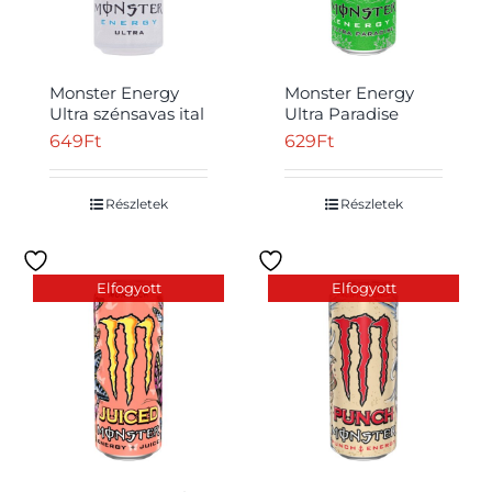
Monster Energy
Monster Energy
Ultra szénsavas ital
Ultra Paradise
koffeinnel 500 ml
szénsavas ital
649
Ft
629
Ft
Átvétel
koffeinnel és
édesítőszerekkel
500 ml
Részletek
Részletek
Elfogyott
Elfogyott