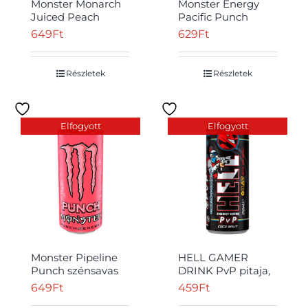
Monster Monarch
Monster Energy
Juiced Peach
Pacific Punch
Nectarine
szénsavas ital
649
Ft
629
Ft
szénsavas ital
gyümölcslével és
gyümölcslével,
koffeinnel 500 ml
koffeinnel 500 ml
Részletek
Részletek
Elfogyott
Elfogyott
Monster Pipeline
HELL GAMER
Punch szénsavas
DRINK PvP pitaja,
ital koffeinnel,
kókusz és
649
Ft
459
Ft
cukrokkal és
tuttifruttiízű