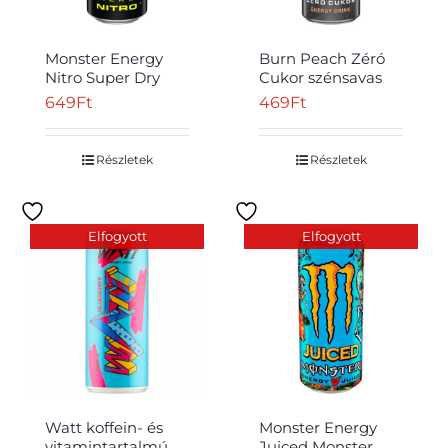
Monster Energy
Burn Peach Zéró
Nitro Super Dry
Cukor szénsavas
szénsavas ital
őszibarackízű ital
649
Ft
469
Ft
koffeinnel,
koffeinnel, B-
cukrokkal és
vitaminnal &
édesítőszerrel 500
édesítőszerrel 250
Részletek
Részletek
ml
ml
Elfogyott
Elfogyott
Watt koffein- és
Monster Energy
vitamintartalmú,
Juiced Monster