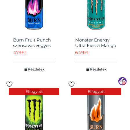
Burn Fruit Punch
Monster Energy
szénsavas vegyes
Ultra Fiesta Mango
gyümölcsízű ital,
szénsavas mangó
479
Ft
649
Ft
koffeinnel,
ízű ital koffeinnel
inozitollal, B-
és édesítőszerekkel
vitaminnal 250 ml
500 ml
Részletek
Részletek
Elfogyott
Elfogyott