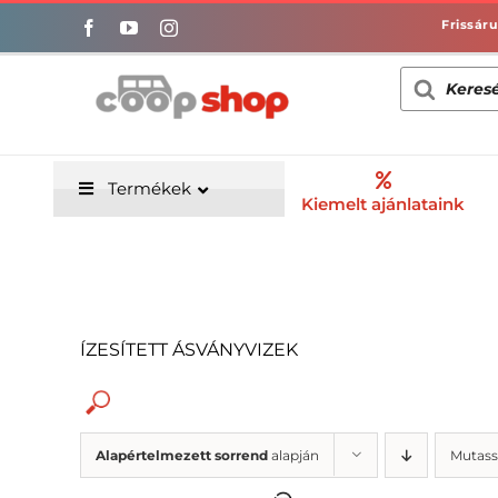
Kihagyás
Products
search
Termékek
Kiemelt ajánlataink
ÍZESÍTETT ÁSVÁNYVIZEK
Alapértelmezett sorrend
alapján
Mutass
Alacsony só/nátrium-