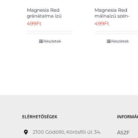
Zsírszegény
(0)
Magnesia Red
Magnesia Red
gránátalma ízű
málnaízű szén-
Eladó
(0)
szén-dioxiddal
dioxiddal enyhén
499
Ft
499
Ft
enyhén dúsított
dúsított üdítőital 1,
üdítőital 1,5 l
l
Ár
Részletek
Részletek
S
Év:
269Ft
—
519Ft
ELÉRHETŐSÉGEK
INFORMÁ
2100 Gödöllő, Körösfői út 34.
ÁSZF