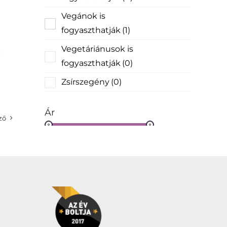
Vegánok is
fogyaszthatják
(1)
Vegetáriánusok is
fogyaszthatják
(0)
Zsírszegény
(0)
Ár
ző
Szűrő
Év:
269Ft
—
519Ft