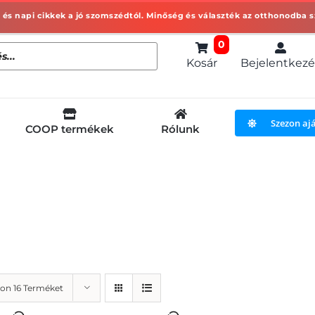
0
Kosár
Bejelentkezé
Szezon aj
COOP termékek
Rólunk
on 16 Terméket