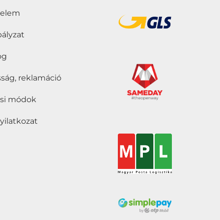
delem
bályzat
jog
ság, reklamáció
tási módok
nyilatkozat