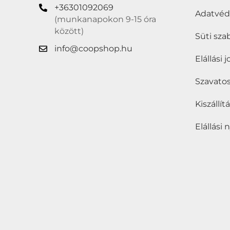
+36301092069
Adatvé
(munkanapokon 9-15 óra
között)
Süti sza
info@coopshop.hu
Elállási 
Szavatos
Kiszállí
Elállási 