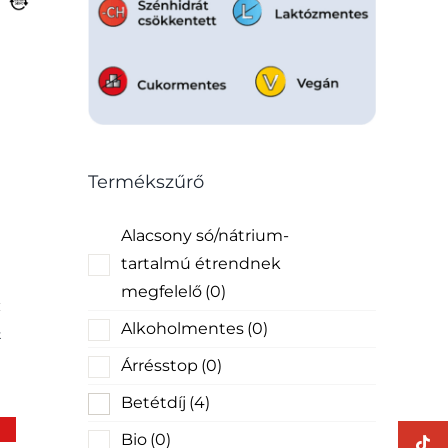
Termékszűrő
n
Alacsony só/nátrium-
tartalmú étrendnek
megfelelő
(0)
Alkoholmentes
(0)
k
Árrésstop
(0)
Betétdíj
(4)
Bio
(0)