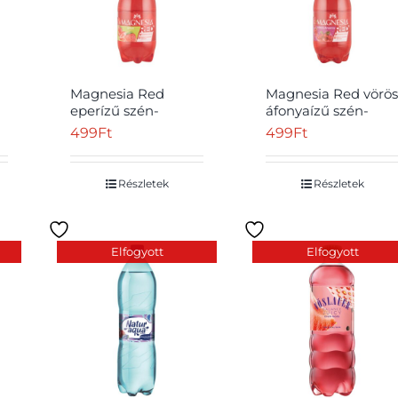
Magnesia Red
Magnesia Red vörös
eperízű szén-
áfonyaízű szén-
dioxiddal enyhén
dioxiddal enyhén
499
Ft
499
Ft
dúsított üdítőital 1,5
dúsított üdítőital 1,5
l
l
Részletek
Részletek
Elfogyott
Elfogyott