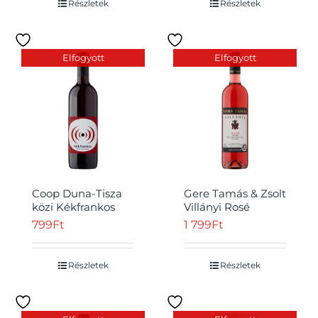
Részletek
Részletek
Elfogyott
Elfogyott
Coop Duna-Tisza
Gere Tamás & Zsolt
közi Kékfrankos
Villányi Rosé
félédes vörös tájbor
classicus rosébor
799
Ft
1 799
Ft
11% 0,75 l
12,5% 750 ml
Részletek
Részletek