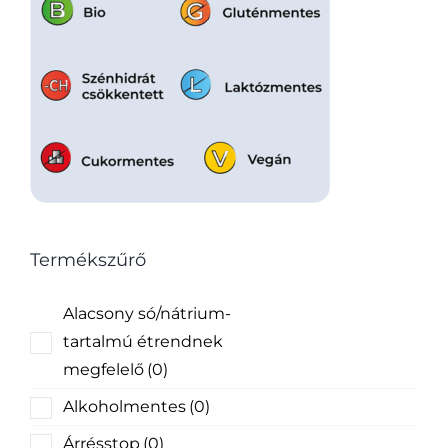
Termékszűrő
Alacsony só/nátrium-
tartalmú étrendnek
megfelelő
(0)
Alkoholmentes
(0)
Árrésstop
(0)