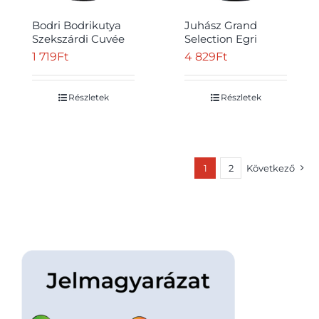
Bodri Bodrikutya
Juhász Grand
Szekszárdi Cuvée
Selection Egri
száraz vörösbor 13%
Cabernet Franc
1 719
Ft
4 829
Ft
750 ml
száraz vörösbor
14,5% 0,75 l
Részletek
Részletek
1
2
Következő