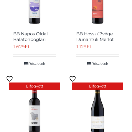
BB Napos Oldal
BB Hosszú7vége
Balatonboglári
Dunántúli Merlot
Merlot száraz
édes vörösbor 0,75
1 629
Ft
1 129
Ft
vörösbor 0,75 l
l
Részletek
Részletek
Elfogyott
Elfogyott