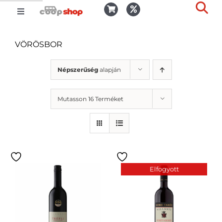
Kihagyás
Toggle
Togg
Navigation
Kosár
Slid
VÖRÖSBOR
Bar
Area
Bejelentkezés
Népszerűség
alapján
Mutasson 16 Terméket
Kedvencek
Kiszállítás
Elfogyott
Termékek