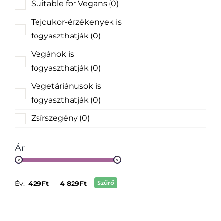
Suitable for Vegans
(0)
Tejcukor-érzékenyek is
fogyaszthatják
(0)
Vegánok is
fogyaszthatják
(0)
Vegetáriánusok is
fogyaszthatják
(0)
Zsírszegény
(0)
Ár
Szűrő
Év:
429Ft
—
4 829Ft