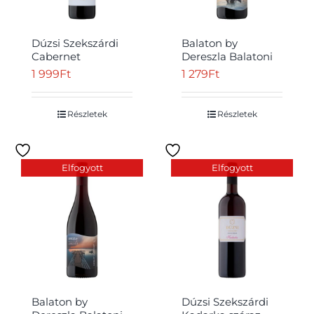
Dúzsi Szekszárdi
Balaton by
Cabernet
Dereszla Balatoni
Sauvignon száraz
Lebegés Balatoni
1 999
Ft
1 279
Ft
vörösbor 13% 750
Merlot-Cabernet
ml
Sauvignon édes
vörösbor 11% 750
Részletek
Részletek
ml
Elfogyott
Elfogyott
Balaton by
Dúzsi Szekszárdi