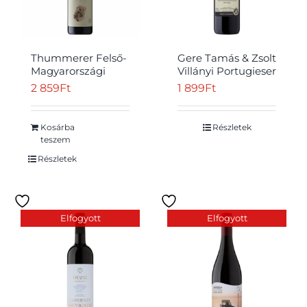
Thummerer Felső-
Gere Tamás & Zsolt
Magyarországi
Villányi Portugieser
Tréfli Cuvée édes
classicus vörösbor
2 859
Ft
1 899
Ft
Átvétel
vörösbor 11% 0,75 l
12,5% 750 ml
Kosárba
Részletek
teszem
Részletek
Elfogyott
Elfogyott