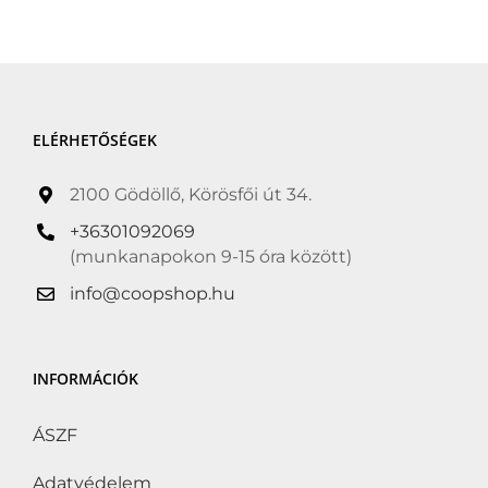
nélkül
(0)
Hozzáadott só nélkül
(0)
Hűtött
(0)
ELÉRHETŐSÉGEK
Kóser
(0)
Kosher
(0)
2100 Gödöllő, Körösfői út 34.
Kötelező akció
(0)
+36301092069
(munkanapokon 9-15 óra között)
Következő Kötelező
akció
(0)
info@coopshop.hu
Lisztérzékenyek is
fogyaszthatják
(0)
INFORMÁCIÓK
Organic
(0)
ÁSZF
Suitable for Vegans
(0)
Adatvédelem
Tejcukor-érzékenyek is