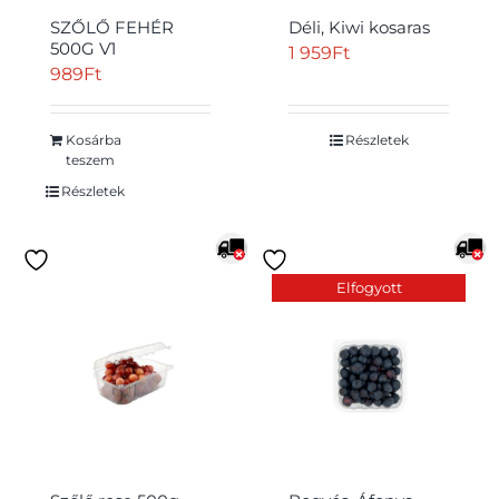
SZŐLŐ FEHÉR
Déli, Kiwi kosaras
500G V1
1 959
Ft
989
Ft
Kosárba
Részletek
Átvétel
teszem
Részletek
Elfogyott