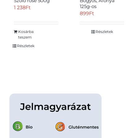
Szőlő rose 500g
Bogyós, Áfonya
125g-os
1 238
Ft
899
Ft
Kosárba
Részletek
teszem
Részletek