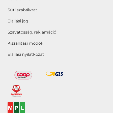
fogyaszthatják
(0)
Süti szabályzat
Vegánok is
Elállási jog
fogyaszthatják
(0)
Vegetáriánusok is
Szavatosság, reklamáció
fogyaszthatják
(0)
Kiszállítási módok
Zsírszegény
(0)
Elállási nyilatkozat
Ár
Szűrő
Év:
899Ft
—
1 959Ft