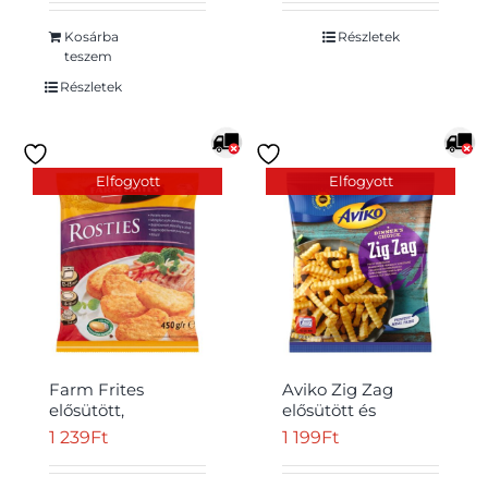
600 g
1000 g
Kosárba
Részletek
teszem
Részletek
Elfogyott
Elfogyott
Farm Frites
Aviko Zig Zag
elősütött,
elősütött és
gyorsfagyasztott,
gyorsfagyasztott
1 239
Ft
1 199
Ft
félkész röszti 450 g
cikcakkos
hasábburgonya