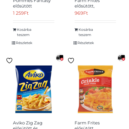
Pommes Fantasy
Farm Frites
elősütött
elősütött,
gyorsfagyasztott
gyorsfagyasztott,
1 259
Ft
969
Ft
félkész
félkész
hasábburgonya 1
burgonyagolyók
kg
sütőbe 450 g
Kosárba
Kosárba
teszem
teszem
Részletek
Részletek
Aviko Zig Zag
Farm Frites
elősütött és
elősütött,