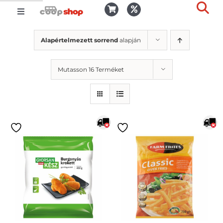
Kihagyás
Toggle
Togg
Navigation
Kosár
Slid
Alapértelmezett sorrend
alapján
Bar
Area
Bejelentkezés
Mutasson 16 Terméket
Kedvencek
Kiszállítás
Termékek