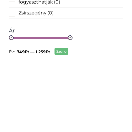
fogyaszthatják
(0)
Zsírszegény
(0)
Ár
Szűrő
Év:
749Ft
—
1 259Ft