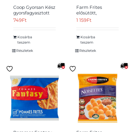
Coop Gyorsan Kész
Farm Frites
gyorsfagyasztott
elősütött,
burgonyás krokett
gyorsfagyasztott
749
Ft
1 159
Ft
450 g
félkész
burgonyahasábok
sütőbe 750 g
Kosárba
Kosárba
Átvétel
teszem
teszem
Részletek
Részletek