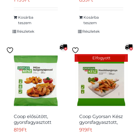
hasábburgonya
félkész héjas
1000 g
burgonyagerezdek
sütőbe 600 g
Kosárba
Kosárba
teszem
teszem
Részletek
Részletek
Elfogyott
Coop elősütött,
Coop Gyorsan Kész
gyorsfagyasztott
gyorsfagyasztott,
héjas
elősütött
819
Ft
919
Ft
burgonyagerezdek
hasábburgonya