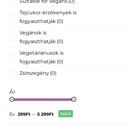
Suitable for Vegans
(0)
Tejcukor-érzékenyek is
fogyaszthatják
(0)
Vegánok is
fogyaszthatják
(0)
Vegetáriánusok is
fogyaszthatják
(0)
Zsírszegény
(0)
Ár
Szűrő
Év:
299Ft
—
5 299Ft