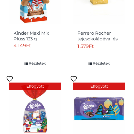
Kinder Maxi Mix
Ferrero Rocher
Plüss 133 g
tejcsokoládéval és
mogyoródarabkákkal
4 149
Ft
1 579
Ft
borított ropogós
ostya lágy
töltelékkel 75 g
Részletek
Részletek
Elfogyott
Elfogyott