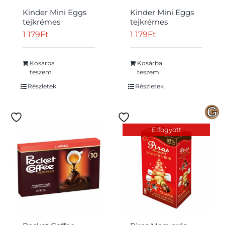
Kinder Mini Eggs
Kinder Mini Eggs
tejkrémes
tejkrémes
minőségi
minőségi
1 179
Ft
1 179
Ft
tejcsokoládé tejes
tejcsokoládé tejes
krémmel töltve 85
krémmel töltve 85
g
g
Kosárba
Kosárba
Átvétel
teszem
teszem
Részletek
Részletek
Elfogyott