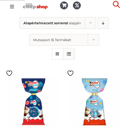
Kihagyás
Toggle
Togg
Navigation
Kosár
Slid
Alapértelmezett sorrend
alapján
Bar
Area
Bejelentkezés
Mutasson 16 Terméket
Kedvencek
Kiszállítás
Termékek