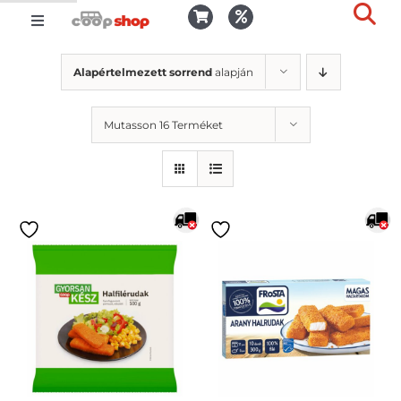
Kihagyás
Toggle
Togg
Navigation
Kosár
Slid
Alapértelmezett sorrend
alapján
Bar
Area
Bejelentkezés
Mutasson 16 Terméket
Kedvencek
Kiszállítás
Termékek