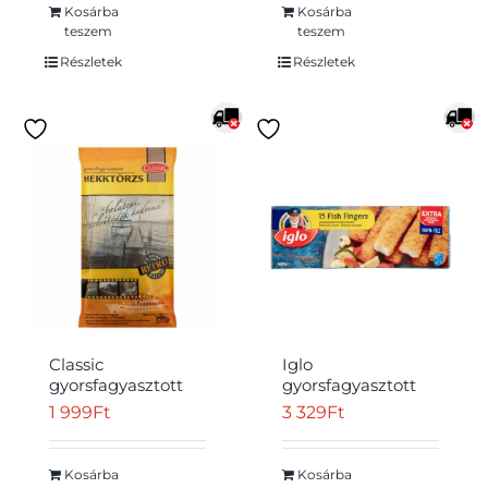
Kosárba
Kosárba
teszem
teszem
Részletek
Részletek
Classic
Iglo
gyorsfagyasztott
gyorsfagyasztott
hekktörzs 900 g
halrudacska 15 x 28
1 999
Ft
3 329
Ft
g (420 g)
Kosárba
Kosárba