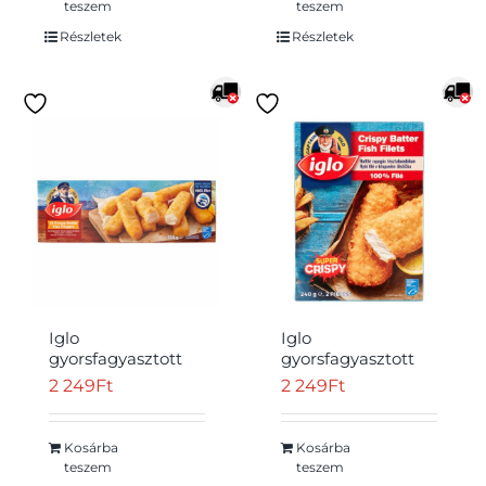
teszem
teszem
Részletek
Részletek
Iglo
Iglo
gyorsfagyasztott
gyorsfagyasztott
halrúd ropogós
halfilé ropogós
2 249
Ft
2 249
Ft
bundában 12 x 28
tésztabundában 2
g (336 g)
db 240 g
Kosárba
Kosárba
teszem
teszem