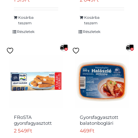
szósszal 2 db 220 g
darabok 800 g
Kosárba
Kosárba
teszem
teszem
Részletek
Részletek
FRoSTA
Gyorsfagyasztott
gyorsfagyasztott
balatonboglári
elősütött halrudak
halászlé sűrítmény
2 549
Ft
469
Ft
halfiléből aranyló
200 g