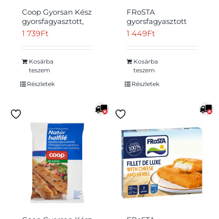
Coop Gyorsan Kész
FRoSTA
gyorsfagyasztott,
gyorsfagyasztott
panírozott,
arany halrudak
1 739
Ft
1 449
Ft
elősütött
halfiléből 10 db 300
halfilérudak 500 g
g
Kosárba
Kosárba
Átvétel
teszem
teszem
Részletek
Részletek