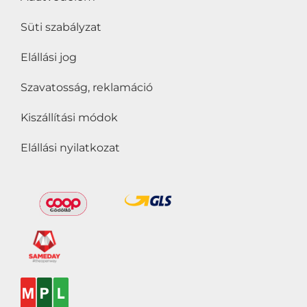
fogyaszthatják
(0)
Süti szabályzat
Vegánok is
Elállási jog
fogyaszthatják
(0)
Vegetáriánusok is
Szavatosság, reklamáció
fogyaszthatják
(0)
Kiszállítási módok
Zsírszegény
(0)
Elállási nyilatkozat
Ár
Szűrő
Év:
1 599Ft
—
2 189Ft