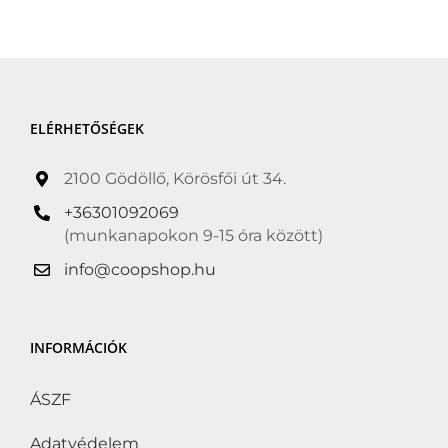
nélkül
(0)
Hozzáadott só nélkül
(0)
Hűtött
(4)
ELÉRHETŐSÉGEK
Kóser
(0)
Kosher
(0)
2100 Gödöllő, Körösfői út 34.
Kötelező akció
(0)
+36301092069
(munkanapokon 9-15 óra között)
Következő Kötelező
akció
(0)
info@coopshop.hu
Lisztérzékenyek is
fogyaszthatják
(0)
INFORMÁCIÓK
Organic
(0)
ÁSZF
Suitable for Vegans
(0)
Adatvédelem
Tejcukor-érzékenyek is