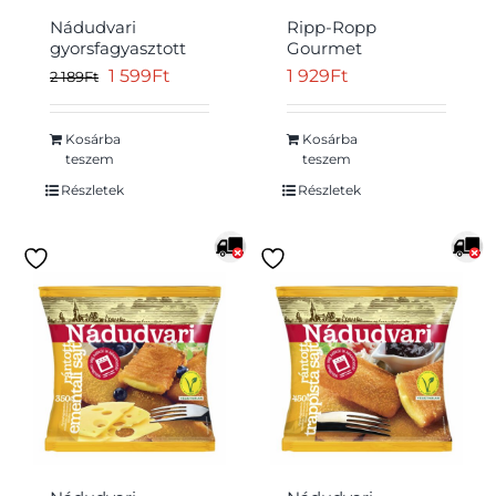
Nádudvari
Ripp-Ropp
gyorsfagyasztott
Gourmet
rántott camembert
gyorsfagyasztott
Original
Current
1 599
Ft
1 929
Ft
2 189
Ft
sajt 350 g
rántott gouda sajt
price
price
500 g
was:
is:
Kosárba
Kosárba
Átvétel
teszem
teszem
2
1
Részletek
Részletek
189Ft.
599Ft.