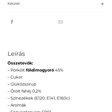
Készlet
Leírás
Összetevők:
– Pörkölt
földimogyoró
45%
– Cukor
– Glükózszirup
– Őrölt fahéj 0,2%
– Színezékek (E120, E141, E160c)
– Aromák