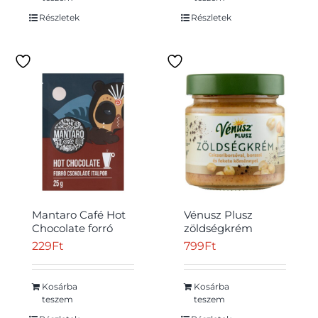
Részletek
Részletek
Mantaro Café Hot
Vénusz Plusz
Chocolate forró
zöldségkrém
csokoládé italpor
csicseriborsóval,
229
Ft
799
Ft
25 g
borssal és fekete
köménnyel 180 g
Kosárba
Kosárba
teszem
teszem