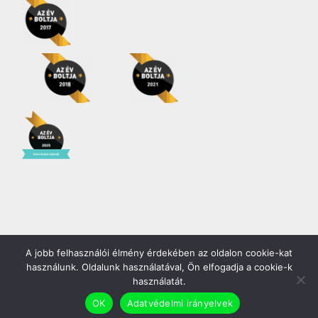
A jobb felhasználói élmény érdekében az oldalon cookie-kat
Copyright 2026 | Minden jog fenntartva! |
Gödöllő COOP Zrt.
használunk. Oldalunk használatával, Ön elfogadja a cookie-k
használatát.
Facebook
YouTube
Instagram
OK
Adatvédelmi irányelvek