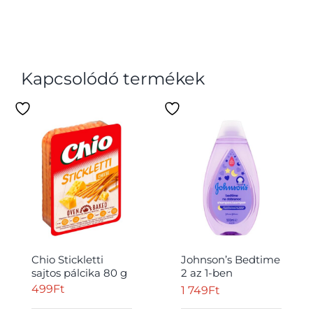
Kapcsolódó termékek
Chio Stickletti
Johnson’s Bedtime
sajtos pálcika 80 g
2 az 1-ben
babasampon és
499
Ft
1 749
Ft
babatusfürdő 500
ml