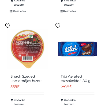
Kosárba
Kosárba
teszem
teszem
Részletek
Részletek
Snack Szeged
Tibi Aerated
kacsamájas hízott
étcsokoládé 80 g
májból
549
Ft
559
Ft
magyarosan 75 g
Kosárba
Kosárba
teszem
teszem