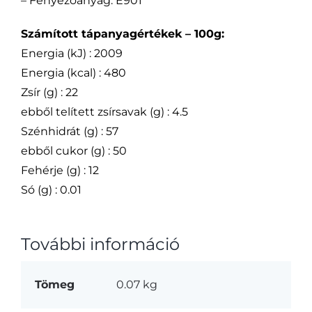
– Fényezőanyag: E901
Számított tápanyagértékek – 100g:
Energia (kJ) : 2009
Energia (kcal) : 480
Zsír (g) : 22
ebből telített zsírsavak (g) : 4.5
Szénhidrát (g) : 57
ebből cukor (g) : 50
Fehérje (g) : 12
Só (g) : 0.01
További információ
Tömeg
0.07 kg