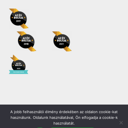
A jobb felhasználói élmény érdekében az oldalon cookie-kat
Copyright 2026 | Minden jog fenntartva! |
Gödöllő COOP Zrt.
használunk. Oldalunk használatával, Ön elfogadja a cookie-k
használatát.
Facebook
YouTube
Instagram