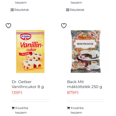
teszem
teszem
Részletek
Részletek
Dr. Oetker
Back Mit
Vanillincukor 8 g
máktöltelék 250 g
139
Ft
879
Ft
Kosárba
Kosárba
teszem
teszem