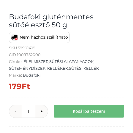
Budafoki gluténmentes
sütőélesztő 50 g
Nem házhoz szállítható
Átvétel
SKU
59901419
CID 1009752000
Címke:
ÉLELMISZER
,
SÜTÉSI ALAPANYAGOK,
SÜTEMÉNYDÍSZEK, KELLÉKEK
,
SÜTÉSI KELLÉK
Márka:
Budafoki
179
Ft
Kosárba teszem
Budafoki
gluténmentes
sütőélesztő