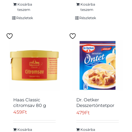
Kosárba
Kosárba
teszem
teszem
Részletek
Részletek
Haas Classic
Dr. Oetker
citromsav 80 g
Desszertöntetpor
vaníliaízű 35 g
459
Ft
479
Ft
Kosárba
Kosárba