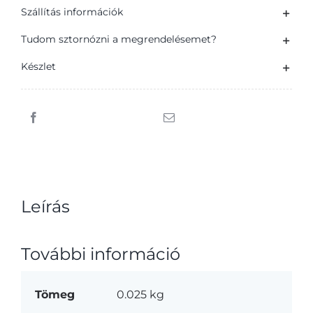
Szállítás információk
50
g
Tudom sztornózni a megrendelésemet?
mennyiség
Készlet
Leírás
További információ
Tömeg
0.025 kg