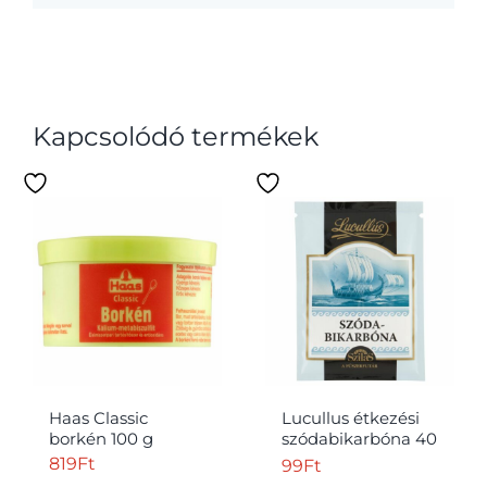
Kapcsolódó termékek
Haas Classic
Lucullus étkezési
borkén 100 g
szódabikarbóna 40
g
819
Ft
99
Ft