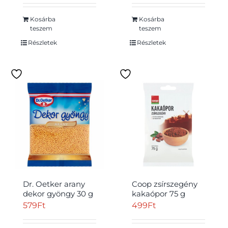
Kosárba
Kosárba
teszem
teszem
Részletek
Részletek
Dr. Oetker arany
Coop zsírszegény
dekor gyöngy 30 g
kakaópor 75 g
579
Ft
499
Ft