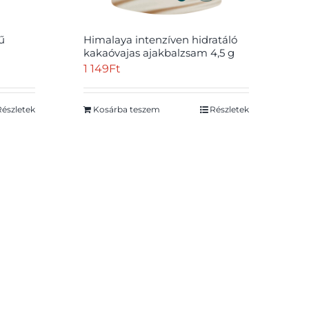
ű
Himalaya intenzíven hidratáló
kakaóvajas ajakbalzsam 4,5 g
1 149
Ft
Részletek
Kosárba teszem
Részletek