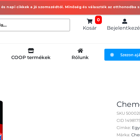
0
Kosár
Bejelentkezé
Szezon aj
COOP termékek
Rólunk
Chemo
SKU
50002
CID 149817
Címke:
Egy
Márka:
Che