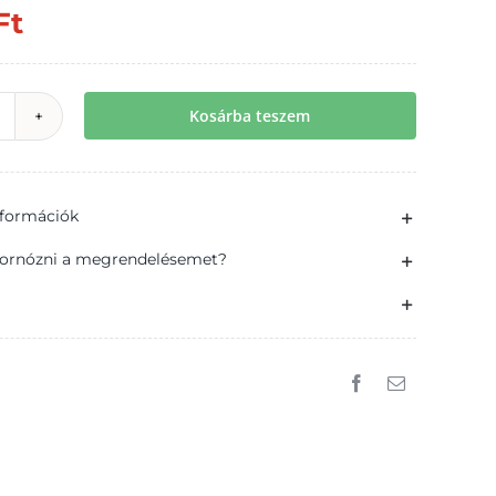
Ft
Kosárba teszem
hemotox
arázsirtó
eroszol
információk
400
l
ornózni a megrendelésemet?
ennyiség