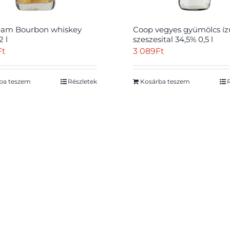
eam Bourbon whiskey
Coop vegyes gyümölcs íz
2 l
szeszesital 34,5% 0,5 l
Ft
3 089
Ft
ba teszem
Részletek
Kosárba teszem