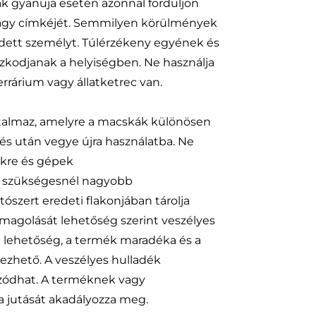
nak gyanúja esetén azonnal forduljon
agy címkéjét. Semmilyen körülmények
dett személyt. Túlérzékeny egyének és
zkodjanak a helyiségben. Ne használja
rrárium vagy állatketrec van.
rtalmaz, amelyre a macskák különösen
tés után vegye újra használatba. Ne
kre és gépek
 a szükségesnél nagyobb
tószert eredeti flakonjában tárolja
omagolását lehetőség szerint veszélyes
n lehetőség, a termék maradéka és a
zhető. A veszélyes hulladék
ozódhat. A terméknek vagy
a jutását akadályozza meg.