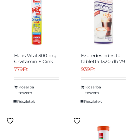
Haas Vital 300 mg
Ezerédes édesítő
C-vitamin + Cink
tabletta 1320 db 79
citromízű étrend-
g
779
Ft
939
Ft
kiegészítő
pezsgőtabletta 80
g
Kosárba
Kosárba
teszem
teszem
Részletek
Részletek