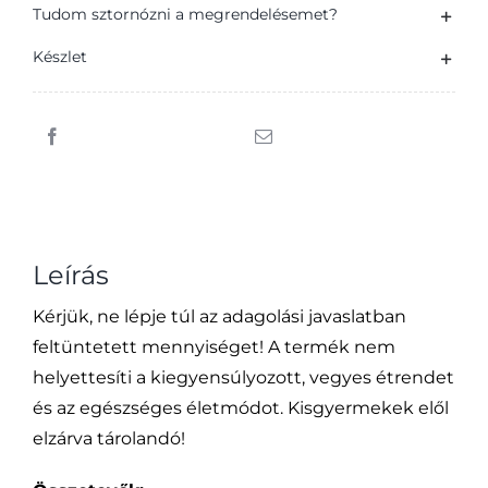
pezsgőtabletta
Tudom sztornózni a megrendelésemet?
20
Készlet
db
80
g
mennyiség
Leírás
Kérjük, ne lépje túl az adagolási javaslatban
feltüntetett mennyiséget! A termék nem
helyettesíti a kiegyensúlyozott, vegyes étrendet
és az egészséges életmódot. Kisgyermekek elől
elzárva tárolandó!