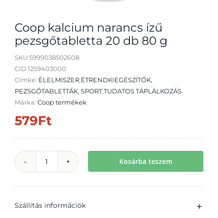
Coop kalcium narancs ízű
pezsgőtabletta 20 db 80 g
SKU
5999038502608
Átvétel
CID 1259403000
Címke:
ÉLELMISZER
,
ÉTRENDKIEGÉSZÍTŐK,
PEZSGŐTABLETTÁK, SPORT
,
TUDATOS TÁPLÁLKOZÁS
Márka:
Coop termékek
579
Ft
Kosárba teszem
Coop
kalcium
narancs
Szállítás információk
ízű