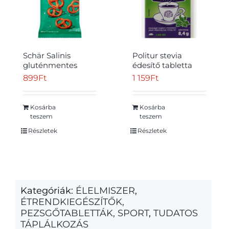
Schär Salinis
Politur stevia
gluténmentes
édesítő tabletta
perec 60 g
140 db 8,4 g
899
Ft
1 159
Ft
Kosárba
Kosárba
teszem
teszem
Részletek
Részletek
Kategóriák:
ÉLELMISZER
,
ÉTRENDKIEGÉSZÍTŐK,
PEZSGŐTABLETTÁK, SPORT
,
TUDATOS
TÁPLÁLKOZÁS