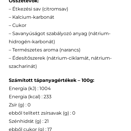
Összetevők:
– Étkezési sаv (citromsav)
– Kalcium-karbonát
– Cukor
– Savanyúságot szabályozó anyag (nátrium-
hidrogén-karbonát)
– Természetes aroma (narancs)
– Édesítőszerek (nátrium-ciklamát, nátrium-
szacharinát)
Számított tápanyagértékek – 100g:
Energia (kJ) : 1004
Energia (kcal) : 233
Zsír (g) : 0
ebből telített zsírsavak (g) : 0
Szénhidrát (g) : 21
ebből cukor (g) : 17