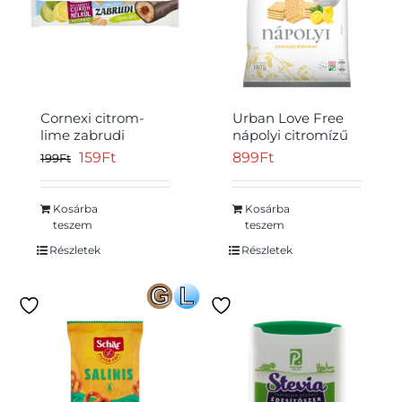
Cornexi citrom-
Urban Love Free
lime zabrudi
nápolyi citromízű
édesítőszerrel,
krémmel,
Original
Current
159
Ft
899
Ft
199
Ft
hozzáadott cukor
édesítőszerrel 180
price
price
nélkül 30 g
g
was:
is:
Kosárba
Kosárba
teszem
teszem
199Ft.
159Ft.
Részletek
Részletek