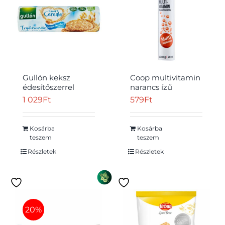
Gullón keksz
Coop multivitamin
édesítőszerrel
narancs ízű
hozzáadott cukor
pezsgőtabletta 20
1 029
Ft
579
Ft
nélkül 280 g
db 80 g
Kosárba
Kosárba
teszem
teszem
Részletek
Részletek
20%