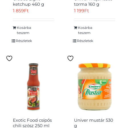
ketchup 460 g
torma 160 g
1 859
Ft
1 199
Ft
Kosárba
Kosárba
teszem
teszem
Részletek
Részletek
Exotic Food csípős
Univer mustár 530
chili szósz 250 ml
g