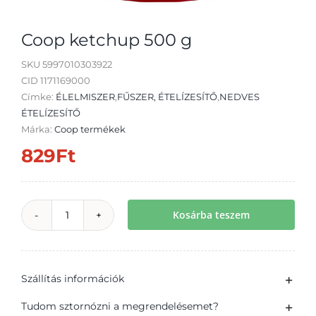
Coop ketchup 500 g
SKU
5997010303922
CID 1171169000
Átvétel
Címke:
ÉLELMISZER
,
FŰSZER, ÉTELÍZESÍTŐ
,
NEDVES
ÉTELÍZESÍTŐ
Márka:
Coop termékek
829
Ft
Kosárba teszem
Coop
ketchup
500
Szállítás információk
g
mennyiség
Tudom sztornózni a megrendelésemet?