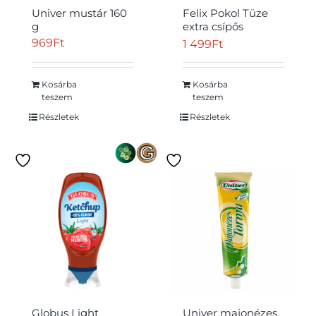
Univer mustár 160
Felix Pokol Tüze
g
extra csípős
ketchup 450 g
969
Ft
1 499
Ft
Kosárba
Kosárba
teszem
teszem
Részletek
Részletek
Globus Light
Univer majonézes