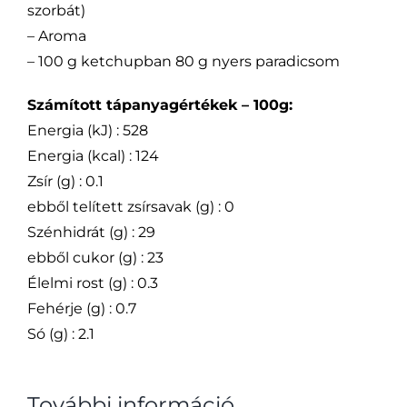
szorbát)
– Aroma
– 100 g ketchupban 80 g nyers paradicsom
Számított tápanyagértékek – 100g:
Energia (kJ) : 528
Energia (kcal) : 124
Zsír (g) : 0.1
ebből telített zsírsavak (g) : 0
Szénhidrát (g) : 29
ebből cukor (g) : 23
Élelmi rost (g) : 0.3
Fehérje (g) : 0.7
Só (g) : 2.1
További információ