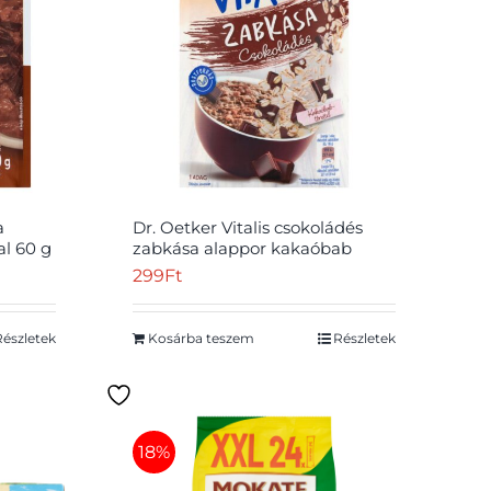
a
Dr. Oetker Vitalis csokoládés
al 60 g
zabkása alappor kakaóbab
törettel 61 g
299
Ft
Részletek
Kosárba teszem
Részletek
18%