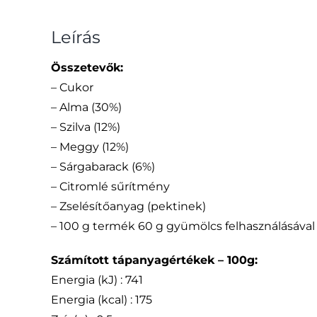
Leírás
Összetevők:
– Cukor
– Alma (30%)
– Szilva (12%)
– Meggy (12%)
– Sárgabarack (6%)
– Citromlé sűrítmény
– Zselésítőanyag (pektinek)
– 100 g termék 60 g gyümölcs felhasználásával
Számított tápanyagértékek – 100g:
Energia (kJ) : 741
Energia (kcal) : 175