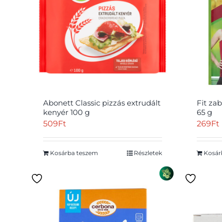
Abonett Classic pizzás extrudált
Fit za
kenyér 100 g
65 g
509
Ft
269
Ft
Kosárba teszem
Részletek
Kosár