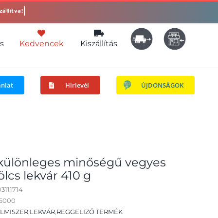
s
Kedvencek
Kiszállítás
ánlat
Hírlevél
ÚJDONSÁGOK
különleges minőségű vegyes
cs lekvár 410 g
3111714
06000
LMISZER
,
LEKVÁR
,
REGGELIZŐ TERMÉK