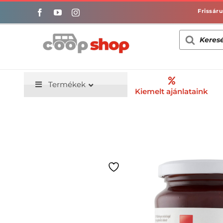
Kihagyás
Products
search
Termékek
Kiemelt ajánlataink