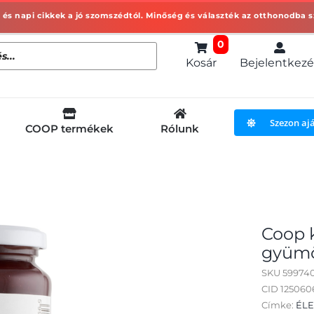
0
Kosár
Bejelentkezé
Szezon aj
COOP termékek
Rólunk
Coop 
gyümöl
SKU
599740
CID 12506
Címke:
ÉLE