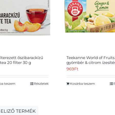
ilterezett őszibarackízű
Teekanne World of Fruits
tea 20 filter 30 g
gyömbér & citrom ízesíté
gyógynövény & gyümölcs
969
Ft
teakeverék 20 filter 35 g
ba teszem
Részletek
Kosárba teszem
ELIZŐ TERMÉK