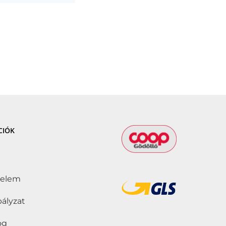
CIÓK
delem
bályzat
jog