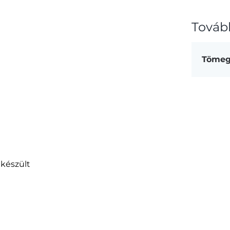
Továb
Töme
 készült