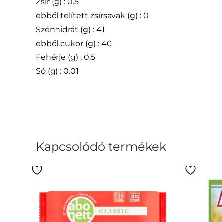
Zsír (g) : 0.5
ebből telített zsírsavak (g) : 0
Szénhidrát (g) : 41
ebből cukor (g) : 40
Fehérje (g) : 0.5
Só (g) : 0.01
Kapcsolódó termékek