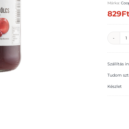
Márka:
Coo
829
F
C
k
m
Szállítás 
v
g
Tudom szt
l
Készlet
4
m