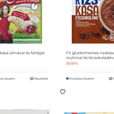
bkása almával és fahéjjal
Fit gluténmentes rizskás
inulinnal és étcsokoládév
349
Ft
ba teszem
Részletek
Kosárba teszem