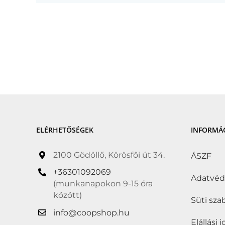
ELÉRHETŐSÉGEK
INFORMÁ
2100 Gödöllő, Körösfői út 34.
ÁSZF
+36301092069
Adatvé
(munkanapokon 9-15 óra
között)
Süti sza
info@coopshop.hu
Elállási 