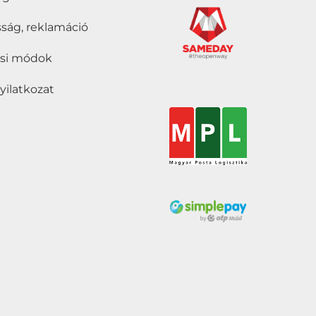
ság, reklamáció
tási módok
nyilatkozat