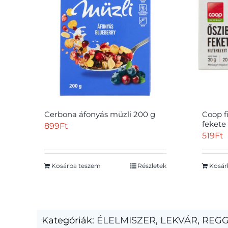
Cerbona áfonyás müzli 200 g
Coop f
fekete 
899
Ft
519
Ft
Kosárba teszem
Részletek
Kosár
Kategóriák:
ÉLELMISZER
,
LEKVÁR
,
REGG