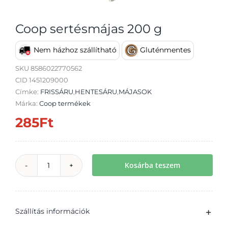
Coop sertésmájas 200 g
Nem házhoz szállítható
Gluténmentes
Átvétel
SKU
8586022770562
CID 1451209000
Címke:
FRISSÁRU
,
HENTESÁRU
,
MÁJASOK
Márka:
Coop termékek
285
Ft
Kosárba teszem
Coop
sertésmájas
200
Szállítás információk
g