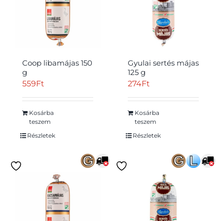
Coop libamájas 150
Gyulai sertés májas
g
125 g
559
Ft
274
Ft
Kosárba
Kosárba
teszem
teszem
Részletek
Részletek