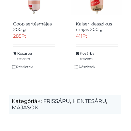
Coop sertésmájas
Kaiser klasszikus
200 g
májas 200 g
285
Ft
411
Ft
Kosárba
Kosárba
teszem
teszem
Részletek
Részletek
Kategóriák:
FRISSÁRU
,
HENTESÁRU
,
MÁJASOK