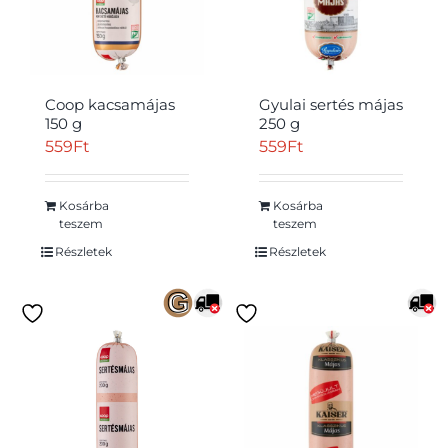
Coop kacsamájas
Gyulai sertés májas
150 g
250 g
559
Ft
559
Ft
Kosárba
Kosárba
teszem
teszem
Részletek
Részletek