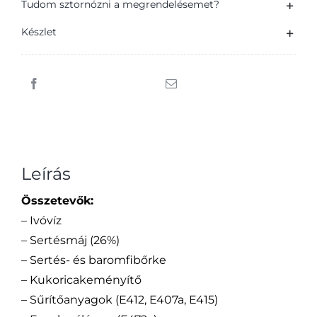
mennyiség
Tudom sztornózni a megrendelésemet?
Készlet
Leírás
Összetevők:
– Ivóvíz
– Sertésmáj (26%)
– Sertés- és baromfibőrke
– Kukoricakeményítő
– Sűrítőanyagok (E412, E407a, E415)