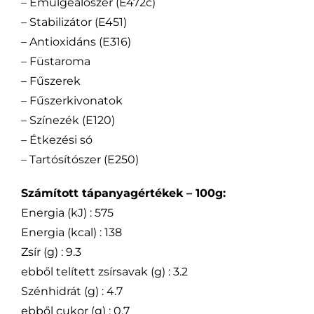
– Emulgeálószer (E472c)
– Stabilizátor (E451)
– Antioxidáns (E316)
– Füstaroma
– Fűszerek
– Fűszerkivonatok
– Színezék (E120)
– Étkezési só
– Tartósítószer (E250)
Számított tápanyagértékek – 100g:
Energia (kJ) : 575
Energia (kcal) : 138
Zsír (g) : 9.3
ebből telített zsírsavak (g) : 3.2
Szénhidrát (g) : 4.7
ebből cukor (g) : 0.7