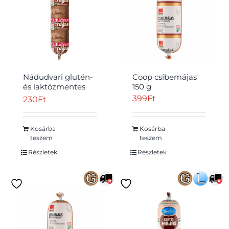
Nádudvari glutén-
Coop csibemájas
és laktózmentes
150 g
sertésmájas 110 g
399
Ft
230
Ft
Kosárba
Kosárba
teszem
teszem
Részletek
Részletek