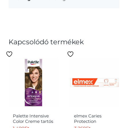
Kapcsolódó termékek
Palette Intensive
elmex Caries
Color Creme tartós
Protection
hajfesték 7-0
fogszuvasodás