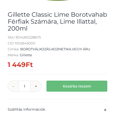
Gillette Classic Lime Borotvahab
Férfiak Számára, Lime Illattal,
200ml
Átvétel
SKU
3014260228675
CID 1002643000
Címke:
BOROTVÁLKOZÁS
,
KOZMETIKA
,
VEGYI ÁRU
Márka:
Gillette
1 449
Ft
Kosárba teszem
Gillette
Classic
Lime
Szállítás információk
Borotvahab