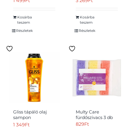
1 499
Ft
3 269
Ft
középszőke
elleni fogkrém 75
ml
Kosárba
Kosárba
teszem
teszem
Részletek
Részletek
Gliss tápáló olaj
Multy Care
sampon
fürdőszivacs 3 db
töredezett, száraz,
829
Ft
1 349
Ft
sérült hajra 250 ml