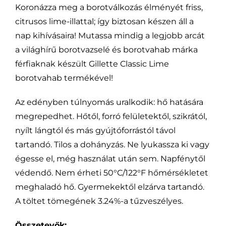
Koronázza meg a borotválkozás élményét friss,
citrusos lime-illattal; így biztosan készen áll a
nap kihívásaira! Mutassa mindig a legjobb arcát
a világhírű borotvazselé és borotvahab márka
férfiaknak készült Gillette Classic Lime
borotvahab termékével!
Az edényben túlnyomás uralkodik: hő hatására
megrepedhet. Hőtől, forró felületektől, szikrától,
nyílt lángtól és más gyújtóforrástól távol
tartandó. Tilos a dohányzás. Ne lyukassza ki vagy
égesse el, még használat után sem. Napfénytől
védendő. Nem érheti 50°C/122°F hőmérsékletet
meghaladó hő. Gyermekektől elzárva tartandó.
A töltet tömegének 3.24%-a tűzveszélyes.
Összetevők: