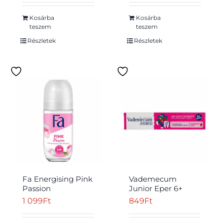
Kosárba
Kosárba
teszem
teszem
Részletek
Részletek
Fa Energising Pink
Vademecum
Passion
Junior Eper 6+
izzadásgátló golyós
fogkrém 75 ml
1 099
Ft
849
Ft
dezodor 50 ml