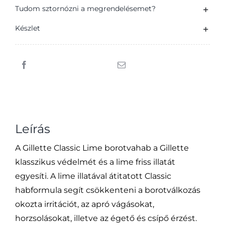
Férfiak
Tudom sztornózni a megrendelésemet?
Számára,
Készlet
Lime
Illattal,
200ml
mennyiség
Leírás
A Gillette Classic Lime borotvahab a Gillette
klasszikus védelmét és a lime friss illatát
egyesíti. A lime illatával átitatott Classic
habformula segít csökkenteni a borotválkozás
okozta irritációt, az apró vágásokat,
horzsolásokat, illetve az égető és csípő érzést.