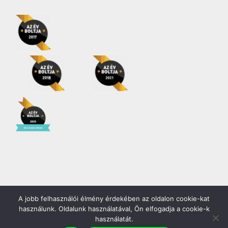
A jobb felhasználói élmény érdekében az oldalon cookie-kat
Copyright 2026 | Minden jog fenntartva! |
Gödöllő COOP Zrt.
használunk. Oldalunk használatával, Ön elfogadja a cookie-k
használatát.
Facebook
YouTube
Instagram