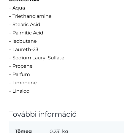
– Aqua
– Triethanolamine
– Stearic Acid
– Palmitic Acid
– Isobutane
– Laureth-23
– Sodium Lauryl Sulfate
– Propane
– Parfum
– Limonene
– Linalool
További információ
Tömeg
0.231 kg