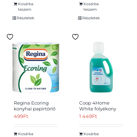
Kosárba
Kosárba
teszem
teszem
Részletek
Részletek
Regina Ecoring
Coop 4Home
konyhai papírtörlő
White folyékony
2 rétegű 2 tekercs
mosószer 1500 ml
499
Ft
1 449
Ft
Kosárba
Kosárba