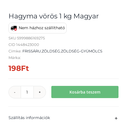
Hagyma vörös 1 kg Magyar
Nem házhoz szállítható
Átvétel
SKU
5999886169275
CID 1448423000
Címke:
FRISSÁRU
,
ZÖLDSÉG
,
ZÖLDSÉG-GYÜMÖLCS
Márka:
198
Ft
Kosárba teszem
Hagyma
vörös
1
Szállítás információk
kg