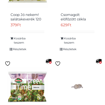
Coop Jó nekem!
Csomagolt
salátakeverék 120
előfőzött cékla
g
500g
379
Ft
629
Ft
Kosárba
Kosárba
teszem
teszem
Részletek
Részletek