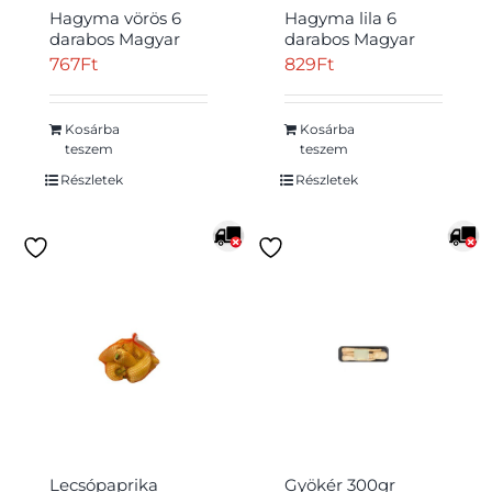
Hagyma vörös 6
Hagyma lila 6
darabos Magyar
darabos Magyar
767
Ft
829
Ft
Kosárba
Kosárba
teszem
teszem
Részletek
Részletek
Lecsópaprika
Gyökér 300gr