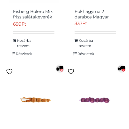
Eisberg Bolero Mix
Fokhagyma 2
friss salátakeverék
darabos Magyar
140 g
337
Ft
699
Ft
Kosárba
Kosárba
teszem
teszem
Részletek
Részletek