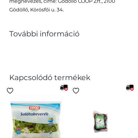
megnevezés, címe: Gödöllő COOP Zrt., 2100
Gödöllő, Körösfői u. 34.
További információ
Kapcsolódó termékek