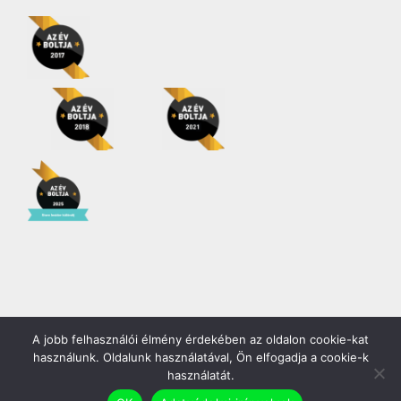
A jobb felhasználói élmény érdekében az oldalon cookie-kat
Copyright 2026 | Minden jog fenntartva! |
Gödöllő COOP Zrt.
használunk. Oldalunk használatával, Ön elfogadja a cookie-k
használatát.
Facebook
YouTube
Instagram