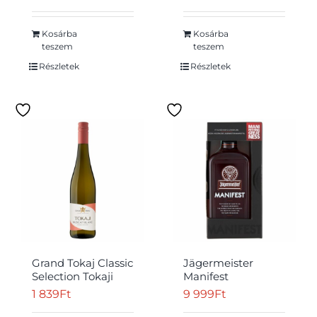
Kosárba
Kosárba
teszem
teszem
Részletek
Részletek
Grand Tokaj Classic
Jägermeister
Selection Tokaji
Manifest
Muscat Blanc
gyógynövénylikőr
1 839
Ft
9 999
Ft
félszáraz fehérbor
38% 0,5 l
12% 0,75 l