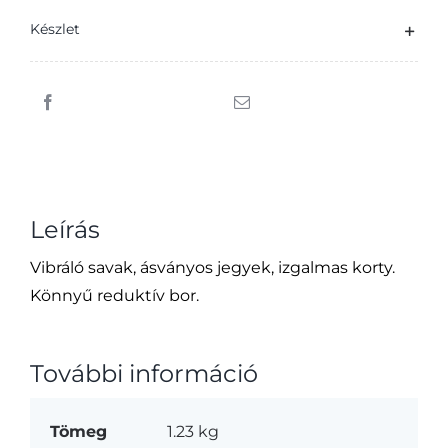
13%
Készlet
0,75
l
mennyiség
Leírás
Vibráló savak, ásványos jegyek, izgalmas korty.
Könnyű reduktív bor.
További információ
Tömeg
1.23 kg