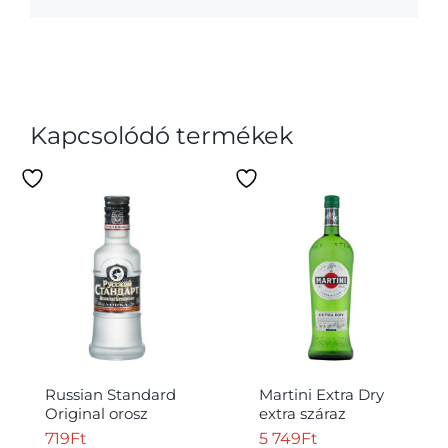
Kapcsolódó termékek
Russian Standard
Martini Extra Dry
Original orosz
extra száraz
vodka 40% 0,05 l
vermut 18% 1 l
719
Ft
5 749
Ft