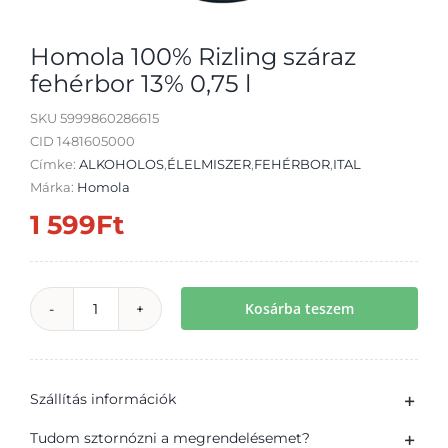
Homola 100% Rizling száraz
fehérbor 13% 0,75 l
SKU
5999860286615
Átvétel
CID 1481605000
Címke:
ALKOHOLOS
,
ÉLELMISZER
,
FEHÉRBOR
,
ITAL
Márka:
Homola
1 599
Ft
Kosárba teszem
Homola
100%
Rizling
Szállítás információk
száraz
fehérbor
Tudom sztornózni a megrendelésemet?