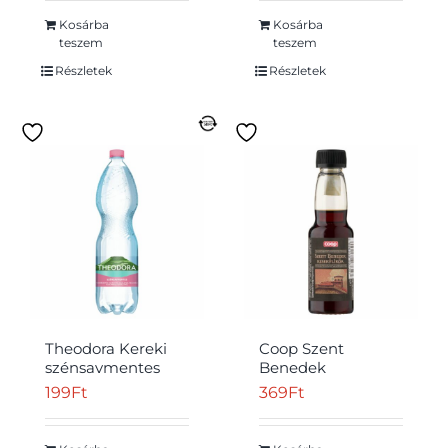
Kosárba
Kosárba
teszem
teszem
Részletek
Részletek
Theodora Kereki
Coop Szent
szénsavmentes
Benedek
természetes
keserűlikőr 34,5%
199
Ft
369
Ft
ásványvíz 1,5 l
0,04 l