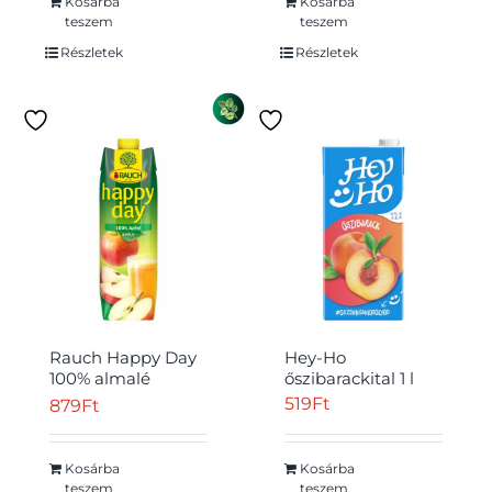
Kosárba
Kosárba
teszem
teszem
Részletek
Részletek
Rauch Happy Day
Hey-Ho
100% almalé
őszibarackital 1 l
almalésűrítményből
519
Ft
879
Ft
1 l
Kosárba
Kosárba
teszem
teszem