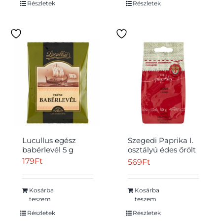
Részletek
Részletek
Lucullus egész
Szegedi Paprika I.
babérlevél 5 g
osztályú édes őrölt
paprika 50 g
179
Ft
569
Ft
Kosárba
Kosárba
teszem
teszem
Részletek
Részletek