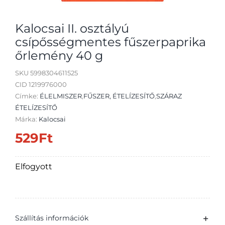
Kalocsai II. osztályú
csípősségmentes fűszerpaprika
őrlemény 40 g
Átvétel
SKU
5998304611525
CID 1219976000
Címke:
ÉLELMISZER
,
FŰSZER, ÉTELÍZESÍTŐ
,
SZÁRAZ
ÉTELÍZESÍTŐ
Márka:
Kalocsai
529
Ft
Elfogyott
Szállítás információk