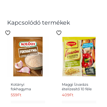
Kapcsolódó termékek
Kotányi
Maggi Ízvarázs
fokhagyma
ételízesítő 10 féle
granulátum 28 g
zöldséggel 75 g
559
Ft
409
Ft