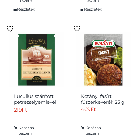
teszem
teszem
Részletek
Részletek
Lucullus szárított
Kotányi fasírt
petrezselyemlevél
fűszerkeverék 25 g
5 g
469
Ft
219
Ft
Kosárba
Kosárba
teszem
teszem