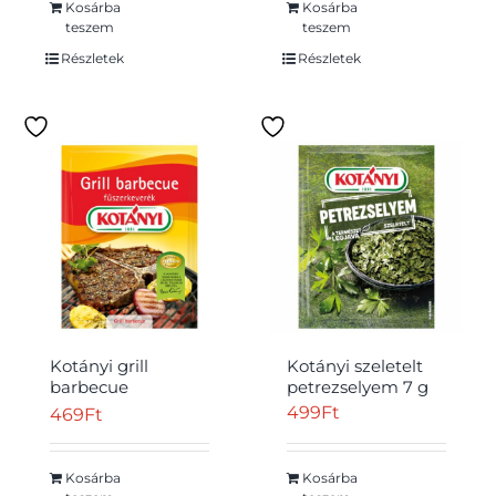
Kosárba
Kosárba
teszem
teszem
Részletek
Részletek
Kotányi grill
Kotányi szeletelt
barbecue
petrezselyem 7 g
fűszerkeverék 30 g
499
Ft
469
Ft
Kosárba
Kosárba