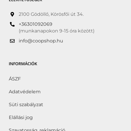
2100 Gödöllő, Körösfői út 34.
+36301092069
(munkanapokon 9-15 óra között)
info@coopshop.hu
INFORMÁCIÓK
ÁSZF
Adatvédelem
Süti szabályzat
Elállási jog
Szavatosság, reklamáció