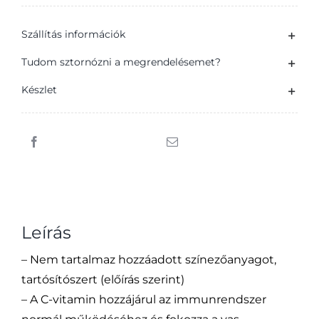
banánpüré
Szállítás információk
gyümölcskészítmény
bébidesszert
Tudom sztornózni a megrendelésemet?
4
Készlet
hónapos
kortól
190
g
mennyiség
Leírás
– Nem tartalmaz hozzáadott színezőanyagot,
tartósítószert (előírás szerint)
– A C-vitamin hozzájárul az immunrendszer