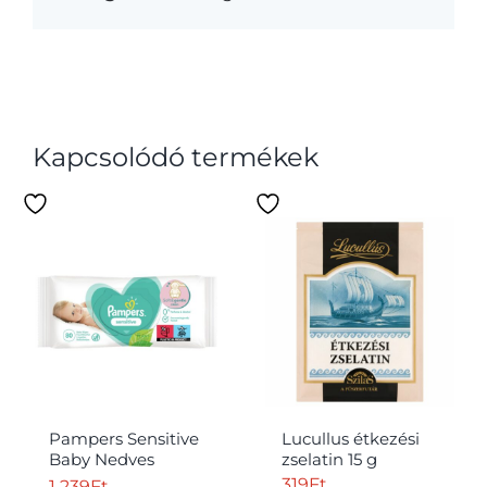
Kapcsolódó termékek
Pampers Sensitive
Lucullus étkezési
Baby Nedves
zselatin 15 g
Törlőkendő, 1
319
Ft
1 239
Ft