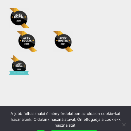
A jobb felhasználói élmény érdekében az oldalon cookie-kat
Copyright 2026 | Minden jog fenntartva! |
Gödöllő COOP Zrt.
használunk. Oldalunk használatával, Ön elfogadja a cookie-k
használatát.
Facebook
YouTube
Instagram