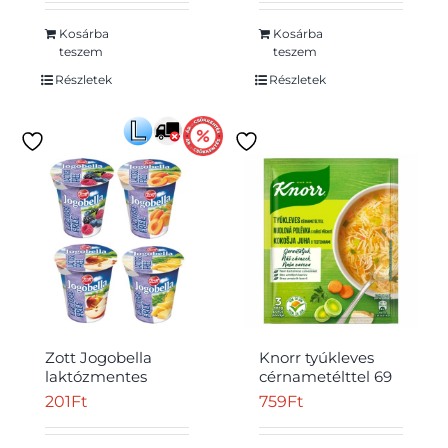
ostyaszelet 45 g
Kosárba
Kosárba
teszem
teszem
Részletek
Részletek
Zott Jogobella
Knorr tyúkleves
laktózmentes
cérnametélttel 69
élőflórás joghurt
g
201
Ft
759
Ft
150 g