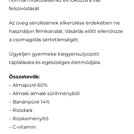
normál működéséhez és fokozza a vas
felszívódását
Az üveg sérülésének elkerülése érdekében ne
használjon fémkanalat. Vásárlás előtt ellenőrizze
a csomagolás sértetlenségét.
Ügyeljen gyermeke kiegyensúlyozott
táplálására és egészséges életmódjára.
Összetevők:
– Almapüré 60%
– Almalé almalé sűrítményből
– Banánpüré 14%
– Rizsdara
– Rizskeményítő
– C-vitamin