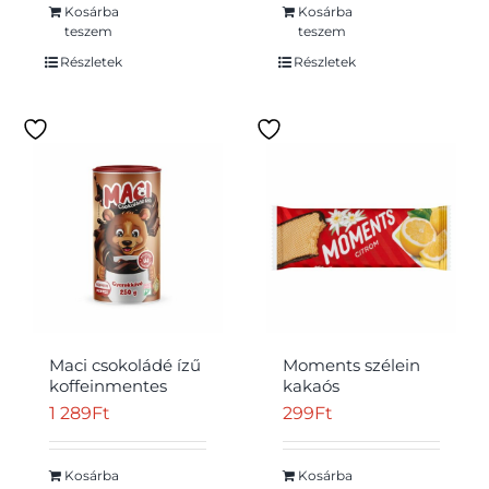
Kosárba
Kosárba
teszem
teszem
Részletek
Részletek
Maci csokoládé ízű
Moments szélein
koffeinmentes
kakaós
azonnal oldódó
bevonómasszába
1 289
Ft
299
Ft
cukrozott pótkávé
mártott, citromos
kivonat 250 g
krémmel töltött
ostyaszelet 45 g
Kosárba
Kosárba