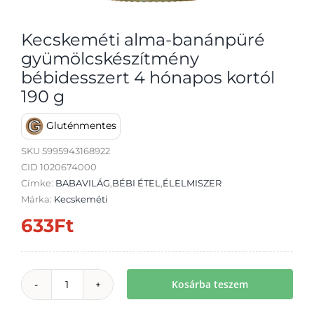
Kecskeméti alma-banánpüré
gyümölcskészítmény
bébidesszert 4 hónapos kortól
Átvétel
190 g
Gluténmentes
SKU
5995943168922
CID 1020674000
Címke:
BABAVILÁG
,
BÉBI ÉTEL
,
ÉLELMISZER
Márka:
Kecskeméti
633
Ft
Kosárba teszem
Kecskeméti
alma-