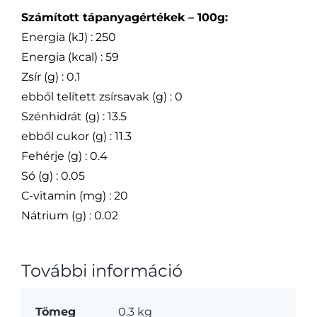
Számított tápanyagértékek – 100g:
Energia (kJ) : 250
Energia (kcal) : 59
Zsír (g) : 0.1
ebből telített zsírsavak (g) : 0
Szénhidrát (g) : 13.5
ebből cukor (g) : 11.3
Fehérje (g) : 0.4
Só (g) : 0.05
C-vitamin (mg) : 20
Nátrium (g) : 0.02
További információ
Tömeg
0.3 kg