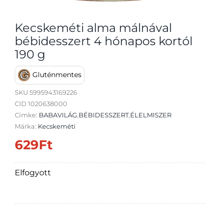
Kecskeméti alma málnával
bébidesszert 4 hónapos kortól
190 g
Átvétel
Gluténmentes
SKU
5995943169226
CID 1020638000
Címke:
BABAVILÁG
,
BÉBIDESSZERT
,
ÉLELMISZER
Márka:
Kecskeméti
629
Ft
Elfogyott