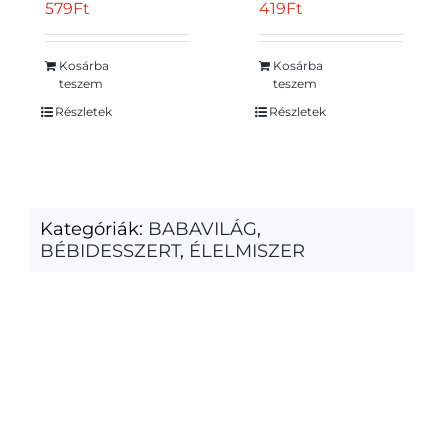
g
húskrém 50 g
579
Ft
419
Ft
Kosárba
Kosárba
teszem
teszem
Részletek
Részletek
Kategóriák:
BABAVILÁG
,
BÉBIDESSZERT
,
ÉLELMISZER