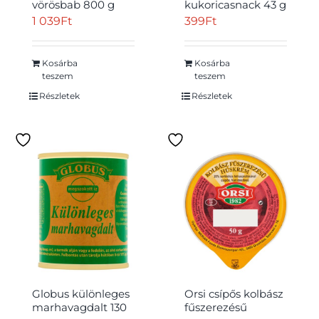
vörösbab 800 g
kukoricasnack 43 g
1 039
Ft
399
Ft
Kosárba
Kosárba
teszem
teszem
Részletek
Részletek
Globus különleges
Orsi csípős kolbász
marhavagdalt 130
fűszerezésű