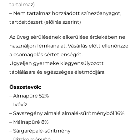
tartalmaz)
– Nem tartalmaz hozzáadott színezőanyagot,
tartósítószert (előírás szerint)
Az üveg sérülésének elkerülése érdekében ne
használjon fémkanalat. Vásárlás előtt ellenőrizze
a csomagolás sértetlenségét.
Ügyeljen gyermeke kiegyensúlyozott
táplálására és egészséges életmódjára.
Összetevők:
– Almapüré 52%
– Ivóvíz
– Savszegény almalé almalé-sűrítményből 16%
– Málnapüré 8%
– Sárgarépalé-sűrítmény
– Rizskeményítő