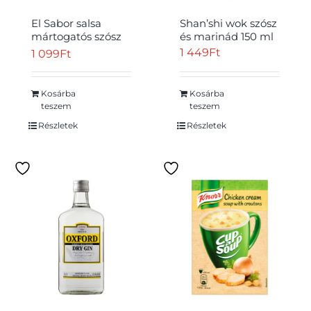
El Sabor salsa
Shan’shi wok szósz
mártogatós szósz
és marinád 150 ml
315 g
1 449
Ft
1 099
Ft
Kosárba
Kosárba
teszem
teszem
Részletek
Részletek