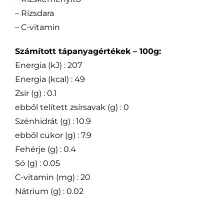
– Rizsdara
– C-vitamin
Számított tápanyagértékek – 100g:
Energia (kJ) : 207
Energia (kcal) : 49
Zsír (g) : 0.1
ebből telített zsírsavak (g) : 0
Szénhidrát (g) : 10.9
ebből cukor (g) : 7.9
Fehérje (g) : 0.4
Só (g) : 0.05
C-vitamin (mg) : 20
Nátrium (g) : 0.02