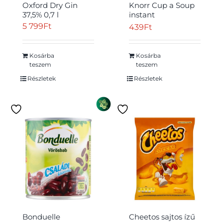
Oxford Dry Gin
Knorr Cup a Soup
37,5% 0,7 l
instant
csirkekrémleves
5 799
Ft
439
Ft
zsemlekockával 16
g
Kosárba
Kosárba
teszem
teszem
Részletek
Részletek
Bonduelle
Cheetos sajtos ízű