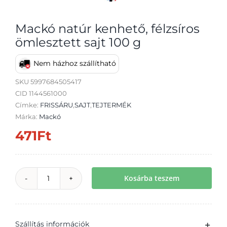
Mackó natúr kenhető, félzsíros
ömlesztett sajt 100 g
Nem házhoz szállítható
Átvétel
SKU
5997684505417
CID 1144561000
Címke:
FRISSÁRU
,
SAJT
,
TEJTERMÉK
Márka:
Mackó
471
Ft
Kosárba teszem
Mackó
natúr
kenhető,
Szállítás információk