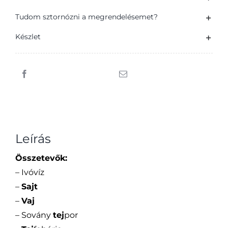
félzsíros
ömlesztett
Tudom sztornózni a megrendelésemet?
sajt
Készlet
100
g
mennyiség
Leírás
Összetevők:
– Ivóvíz
–
Sajt
–
Vaj
– Sovány
tej
por