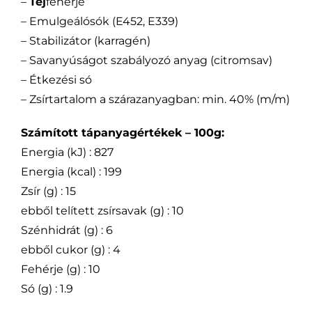
–
Tej
fehérje
– Emulgeálósók (E452, E339)
– Stabilizátor (karragén)
– Savanyúságot szabályozó anyag (citromsav)
– Étkezési só
– Zsírtartalom a szárazanyagban: min. 40% (m/m)
Számított tápanyagértékek – 100g:
Energia (kJ) : 827
Energia (kcal) : 199
Zsír (g) : 15
ebből telített zsírsavak (g) : 10
Szénhidrát (g) : 6
ebből cukor (g) : 4
Fehérje (g) : 10
Só (g) : 1.9