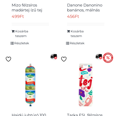
Mizo félzsíros
Danone Danonino
madártej ízű tej
banános, málnás
450 ml
tejkészítmény
499
Ft
456
Ft
hozzáadott
kalciummal és D-
vitaminnal 4 x 50 g
Kosárba
Kosárba
(200 g)
teszem
teszem
Részletek
Részletek
Hajdú juhtúró 100
Tarka ESL félzsíros