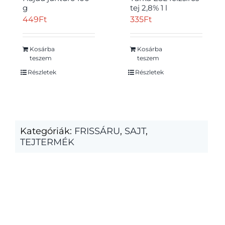
g
tej 2,8% 1 l
449
Ft
335
Ft
Kosárba
Kosárba
teszem
teszem
Részletek
Részletek
Kategóriák:
FRISSÁRU
,
SAJT
,
TEJTERMÉK