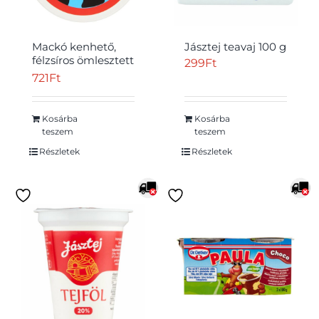
Mackó kenhető,
Jásztej teavaj 100 g
félzsíros ömlesztett
299
Ft
sajt 6 db 200 g
721
Ft
Kosárba
Kosárba
teszem
teszem
Részletek
Részletek