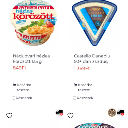
Nádudvari házias
Castello Danablu
körözött 135 g
50+ dán zsírdús,
kékpenésszel érő
849
Ft
1 369
Ft
félkemény sajt 100
g
Kosárba
Kosárba
teszem
teszem
Részletek
Részletek