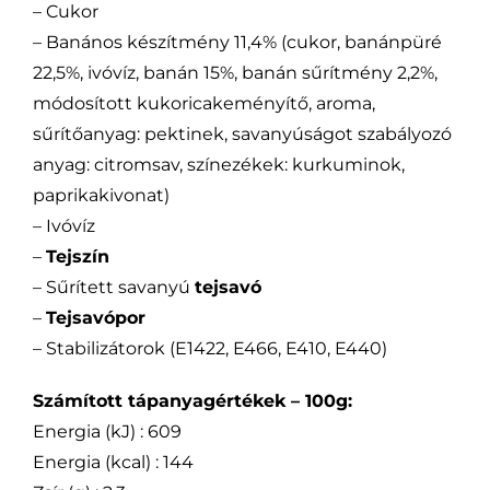
– Cukor
– Banános készítmény 11,4% (cukor, banánpüré
22,5%, ivóvíz, banán 15%, banán sűrítmény 2,2%,
módosított kukoricakeményítő, aroma,
sűrítőanyag: pektinek, savanyúságot szabályozó
anyag: citromsav, színezékek: kurkuminok,
paprikakivonat)
– Ivóvíz
–
Tejszín
– Sűrített savanyú
tejsavó
–
Tejsavópor
– Stabilizátorok (E1422, E466, E410, E440)
Számított tápanyagértékek – 100g:
Energia (kJ) : 609
Energia (kcal) : 144