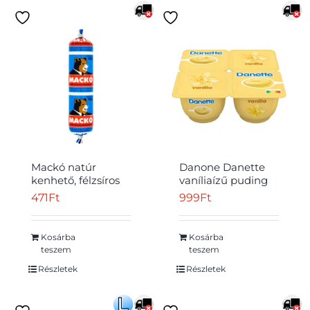
Mackó natúr
Danone Danette
kenhető, félzsíros
vaníliaízű puding
ömlesztett sajt 100
125 g
471
Ft
999
Ft
g
Kosárba
Kosárba
teszem
teszem
Részletek
Részletek