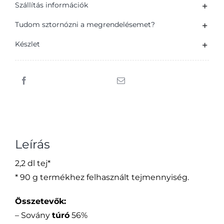
Szállítás információk
90
g
Tudom sztornózni a megrendelésemet?
mennyiség
Készlet
Leírás
2,2 dl tej*
* 90 g termékhez felhasznált tejmennyiség.
Összetevők:
– Sovány
túró
56%