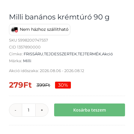
Milli banános krémtúró 90 g
Nem házhoz szállítható
Átvétel
SKU
5998200747557
CID 1357890000
Címke:
FRISSÁRU
,
TEJDESSZERTEK
,
TEJTERMÉK
,
Akció
Márka:
Milli
Akció időszaka: 2026.08.06 - 2026.08.12
279
Ft
399
Ft
30%
Original
Current
price
price
was:
is:
Kosárba teszem
Milli
399Ft.
279Ft.
banános
krémtúró