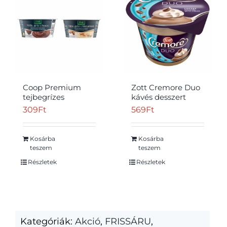
Coop Premium
Zott Cremore Duo
tejbegrízes
kávés desszert
desszert 130 g
kávé ízű
309
Ft
569
Ft
tejszínhabbal 190 g
Kosárba
Kosárba
teszem
teszem
Részletek
Részletek
Kategóriák:
Akció
,
FRISSÁRU
,