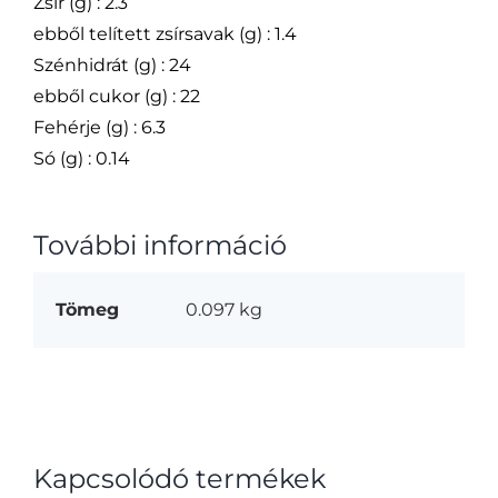
Zsír (g) : 2.3
ebből telített zsírsavak (g) : 1.4
Szénhidrát (g) : 24
ebből cukor (g) : 22
Fehérje (g) : 6.3
Só (g) : 0.14
További információ
Tömeg
0.097 kg
Kapcsolódó termékek