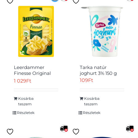
Leerdammer
Tarka natúr
Finesse Original
joghurt 3% 150 g
laktózmentes,
109
Ft
1 029
Ft
félkemény, zsíros
sajt 8 db 80 g
Kosárba
Kosárba
teszem
teszem
Részletek
Részletek