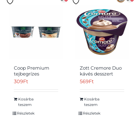
Coop Premium
Zott Cremore Duo
tejbegrízes
kávés desszert
desszert 130 g
kávé ízű
309
Ft
569
Ft
tejszínhabbal 190 g
Kosárba
Kosárba
teszem
teszem
Részletek
Részletek