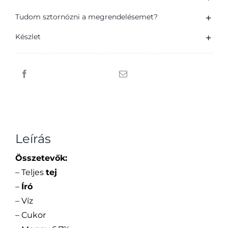
desszert
meggy
Tudom sztornózni a megrendelésemet?
készítménnyel
Készlet
200
g
mennyiség
Leírás
Összetevők:
– Teljes
tej
–
Író
– Víz
– Cukor