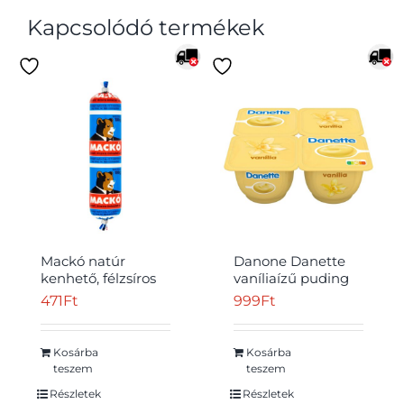
Kapcsolódó termékek
Mackó natúr
Danone Danette
kenhető, félzsíros
vaníliaízű puding
ömlesztett sajt 100
125 g
471
Ft
999
Ft
g
Kosárba
Kosárba
teszem
teszem
Részletek
Részletek