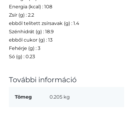
Energia (kcal) : 108
Zsír (g) : 2.2
ebből telített zsírsavak (g) : 1.4
Szénhidrát (g) : 18.9
ebből cukor (g) : 13
Fehérje (g) : 3
Só (g) : 0.23
További információ
Tömeg
0.205 kg