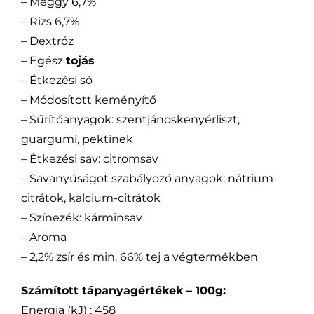
– Meggy 6,7%
– Rizs 6,7%
– Dextróz
– Egész
tojás
– Étkezési só
– Módosított keményítő
– Sűrítőanyagok: szentjánoskenyérliszt,
guargumi, pektinek
– Étkezési sav: citromsav
– Savanyúságot szabályozó anyagok: nátrium-
citrátok, kalcium-citrátok
– Színezék: kárminsav
– Aroma
– 2,2% zsír és min. 66% tej a végtermékben
Számított tápanyagértékek – 100g:
Energia (kJ) : 458