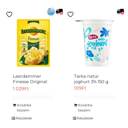
Leerdammer
Tarka natúr
Finesse Original
joghurt 3% 150 g
laktózmentes,
109
Ft
1 029
Ft
félkemény, zsíros
sajt 8 db 80 g
Kosárba
Kosárba
teszem
teszem
Részletek
Részletek