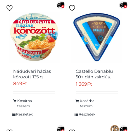
Nádudvari házias
Castello Danablu
körözött 135 g
50+ dán zsírdús,
kékpenésszel érő
849
Ft
1 369
Ft
félkemény sajt 100
g
Kosárba
Kosárba
teszem
teszem
Részletek
Részletek